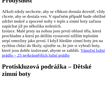
Prodyšnost
Ačkoli nikdy nechcete, aby se vlhkost dostala dovnitř, vždy
chcete, aby se dostala ven. V opačném případě bude obtížné
udržet mokré a zpocené nohy v teple a zimní boty začnou
zapáchat již po několika nošeních.
Izolace. Malé prsty na nohou jsou první oblastí těla, která
prochladne a která po delším vystavení nižším teplotám
utrpí omrzliny jako první. I když hledáte zimní boty jen na
rychlou chůzi do školy, ujistěte se, že jste si vybrali boty,
které jsou dobře izolované, abyste se zahřáli.
Vánoční ložní
prádlo – 25 nejkrásnějších ložní prádlo
Protiskluzová podrážka – Dětské
zimní boty