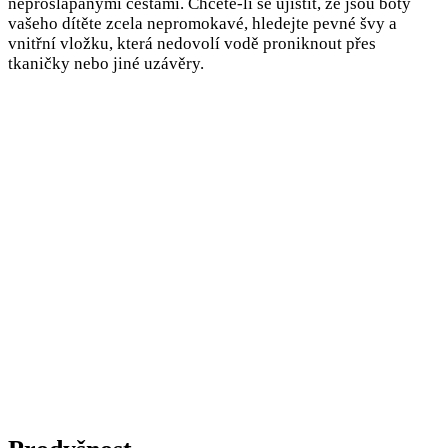
neprošlapanými cestami. Chcete-li se ujistit, že jsou boty
vašeho dítěte zcela nepromokavé, hledejte pevné švy a
vnitřní vložku, která nedovolí vodě proniknout přes
tkaničky nebo jiné uzávěry.