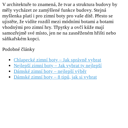
V architektuře to znamená, že tvar a struktura budovy by
měly vycházet ze zamýšlené funkce budovy. Stejná
myšlenka platí i pro zimní boty pro vaše dítě. Přesto se
ujistěte, že vidíte rozdíl mezi módními botami a botami
vhodnými pro zimní hry. Třpytky a ovčí kůže mají
samozřejmě své místo, jen ne na zasněženém hřišti nebo
sáňkařském kopci.
Podobné články
Chlapecké zimní boty – Jak správně vybrat
Nejlepší zimní boty – Jak vybrat ty nejlepší
Dámské zimní boty – nejlepší výběr
Dámské zimní boty – 8 tipů, jak si vybrat