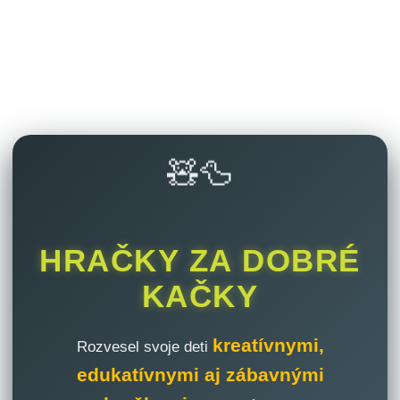
🧸🦆
HRAČKY ZA DOBRÉ
KAČKY
kreatívnymi,
Rozvesel svoje deti
edukatívnymi aj zábavnými