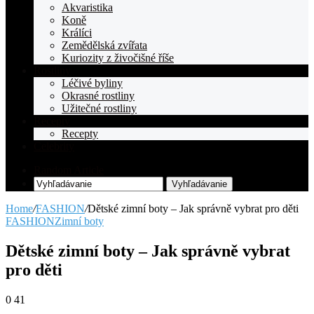
Akvaristika
Koně
Králíci
Zemědělská zvířata
Kuriozity z živočišné říše
Rostliny
Léčivé byliny
Okrasné rostliny
Užitečné rostliny
Recepty
Recepty
Celebrity
Random Article
Vyhľadávanie
Home
/
FASHION
/
Dětské zimní boty – Jak správně vybrat pro děti
FASHION
Zimní boty
Dětské zimní boty – Jak správně vybrat
pro děti
0
41