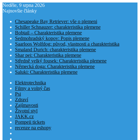
Neděle, 9 srpna 2026
Najnovšie články
Chesapeake Bay Retriever: vše o plemeni
Schiller Schnauzer: charakteristika plemene
Bobtail – Charakteristika plemene
Sedmohradský kopov: Popis plemene
Saarloos Wolfdog: původ, vlastnosti a charakteristika
Smaland Durich: charakteristika plemene
Shar pei: Charakteristika plemene
Středně velký fousek: Charakteristika plemene
Německá doga: Charakteristika plemene
Saluki: Charakteristika plemene
Elektrotechnika
Filmy a volný čas
Psi
Zdraví
Zajímavosti
Životní styl
JAKK.cz
Pompeii tickets
recenze na eshopy