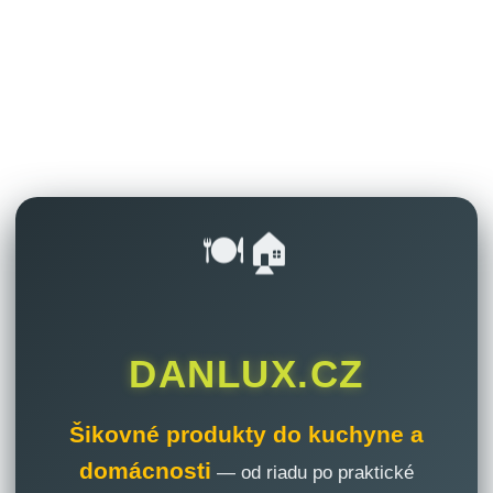
🍽️🏠
DANLUX.CZ
Šikovné produkty do kuchyne a
domácnosti
— od riadu po praktické