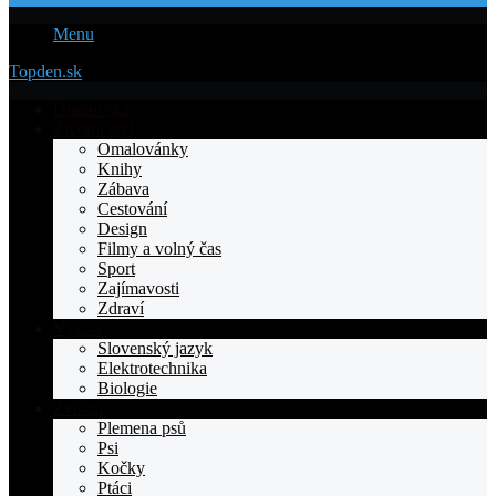
Menu
Topden.sk
Domovska
Životní styl
Omalovánky
Knihy
Zábava
Cestování
Design
Filmy a volný čas
Sport
Zajímavosti
Zdraví
Výuka
Slovenský jazyk
Elektrotechnika
Biologie
Zvířata
Plemena psů
Psi
Kočky
Ptáci