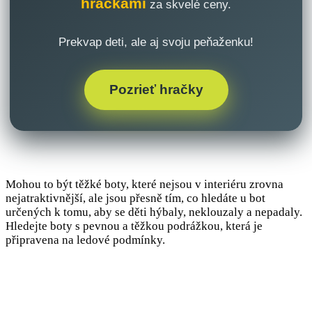
hračkami
za skvelé ceny.
Prekvap deti, ale aj svoju peňaženku!
Pozrieť hračky
Mohou to být těžké boty, které nejsou v interiéru zrovna
nejatraktivnější, ale jsou přesně tím, co hledáte u bot
určených k tomu, aby se děti hýbaly, neklouzaly a nepadaly.
Hledejte boty s pevnou a těžkou podrážkou, která je
připravena na ledové podmínky.