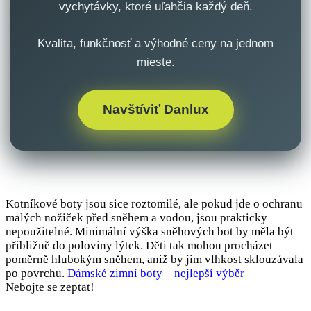
vychytávky, ktoré uľahčia každý deň.
Kvalita, funkčnosť a výhodné ceny na jednom
mieste.
Navštíviť Danlux
Kotníkové boty jsou sice roztomilé, ale pokud jde o ochranu
malých nožiček před sněhem a vodou, jsou prakticky
nepoužitelné. Minimální výška sněhových bot by měla být
přibližně do poloviny lýtek. Děti tak mohou procházet
poměrně hlubokým sněhem, aniž by jim vlhkost sklouzávala
po povrchu.
Dámské zimní boty – nejlepší výběr
Nebojte se zeptat!