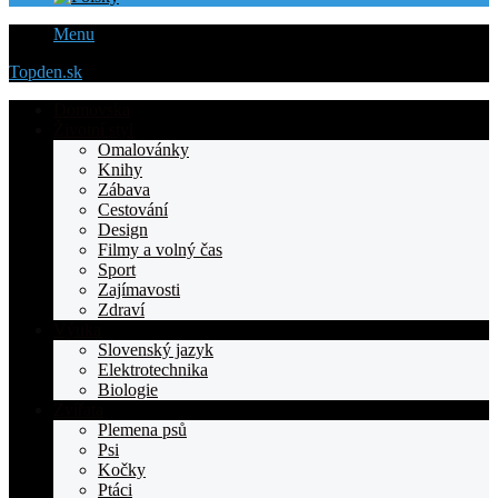
Menu
Topden.sk
Domovska
Životní styl
Omalovánky
Knihy
Zábava
Cestování
Design
Filmy a volný čas
Sport
Zajímavosti
Zdraví
Výuka
Slovenský jazyk
Elektrotechnika
Biologie
Zvířata
Plemena psů
Psi
Kočky
Ptáci