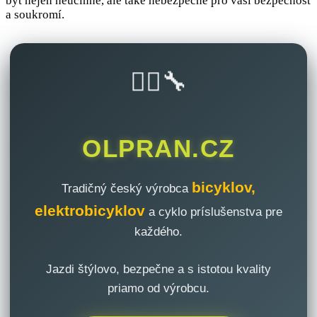
být nejen neúčinné, ale také nebezpečné pro vaši bezpečnost
a soukromí.
🚴‍♂️🔧
OLPRAN.CZ
bicyklov,
Tradičný český výrobca
elektrobicyklov
a cyklo príslušenstva pre
každého.
Jazdi štýlovo, bezpečne a s istotou kvality
priamo od výrobcu.