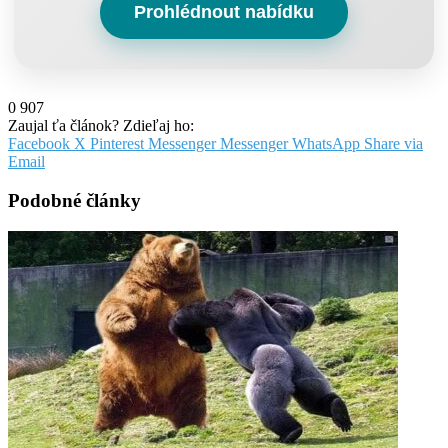
Prohlédnout nabídku
0
907
Zaujal ťa článok? Zdieľaj ho:
Facebook
X
Pinterest
Messenger
Messenger
WhatsApp
Share via
Email
Podobné články