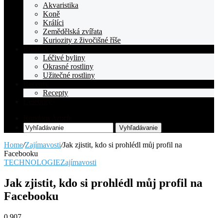
Akvaristika
Koně
Králíci
Zemědělská zvířata
Kuriozity z živočišné říše
Rostliny
Léčivé byliny
Okrasné rostliny
Užitečné rostliny
Recepty
Recepty
Celebrity
Random Article
Vyhľadávanie
Home
/
Zajímavosti
/
Jak zjistit, kdo si prohlédl můj profil na
Facebooku
TECHNOLOGIE
Zajímavosti
Jak zjistit, kdo si prohlédl můj profil na
Facebooku
0
907