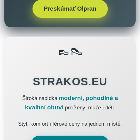
Preskúmať Olpran
👞👠
STRAKOS.EU
moderní, pohodlné a
Široká nabídka
kvalitní obuvi
pro ženy, muže i děti.
Styl, komfort i férové ceny na jednom místě.