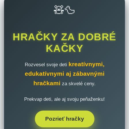
🧸🦆
HRAČKY ZA DOBRÉ
KAČKY
kreatívnymi,
Rozvesel svoje deti
edukatívnymi aj zábavnými
hračkami
za skvelé ceny.
Prekvap deti, ale aj svoju peňaženku!
Pozrieť hračky