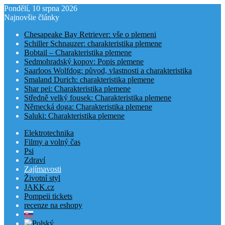
Pondělí, 10 srpna 2026
Najnovšie články
Chesapeake Bay Retriever: vše o plemeni
Schiller Schnauzer: charakteristika plemene
Bobtail – Charakteristika plemene
Sedmohradský kopov: Popis plemene
Saarloos Wolfdog: původ, vlastnosti a charakteristika
Smaland Durich: charakteristika plemene
Shar pei: Charakteristika plemene
Středně velký fousek: Charakteristika plemene
Německá doga: Charakteristika plemene
Saluki: Charakteristika plemene
Elektrotechnika
Filmy a volný čas
Psi
Zdraví
Zajímavosti
Životní styl
JAKK.cz
Pompeii tickets
recenze na eshopy