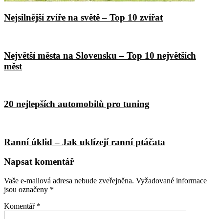
Nejsilnější zvíře na světě – Top 10 zvířat
Největší města na Slovensku – Top 10 největších
měst
20 nejlepších automobilů pro tuning
Ranní úklid – Jak uklízejí ranní ptáčata
Napsat komentář
Vaše e-mailová adresa nebude zveřejněna.
Vyžadované informace
jsou označeny
*
Komentář
*