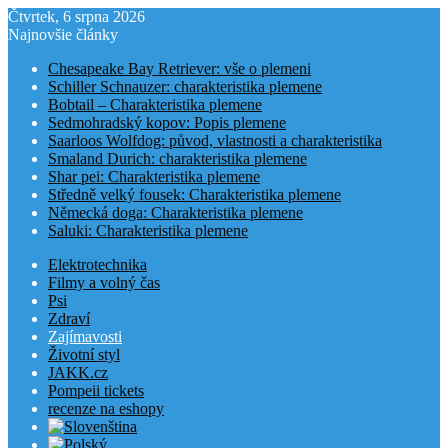
Čtvrtek, 6 srpna 2026
Najnovšie články
Chesapeake Bay Retriever: vše o plemeni
Schiller Schnauzer: charakteristika plemene
Bobtail – Charakteristika plemene
Sedmohradský kopov: Popis plemene
Saarloos Wolfdog: původ, vlastnosti a charakteristika
Smaland Durich: charakteristika plemene
Shar pei: Charakteristika plemene
Středně velký fousek: Charakteristika plemene
Německá doga: Charakteristika plemene
Saluki: Charakteristika plemene
Elektrotechnika
Filmy a volný čas
Psi
Zdraví
Zajímavosti
Životní styl
JAKK.cz
Pompeii tickets
recenze na eshopy