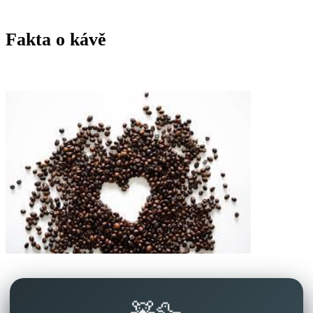
Fakta o kávě
🧸🦆