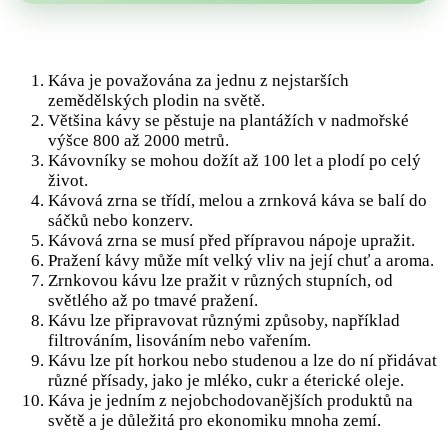
Káva je považována za jednu z nejstarších
zemědělských plodin na světě.
Většina kávy se pěstuje na plantážích v nadmořské
výšce 800 až 2000 metrů.
Kávovníky se mohou dožít až 100 let a plodí po celý
život.
Kávová zrna se třídí, melou a zrnková káva se balí do
sáčků nebo konzerv.
Kávová zrna se musí před přípravou nápoje upražit.
Pražení kávy může mít velký vliv na její chuť a aroma.
Zrnkovou kávu lze pražit v různých stupních, od
světlého až po tmavé pražení.
Kávu lze připravovat různými způsoby, například
filtrováním, lisováním nebo vařením.
Kávu lze pít horkou nebo studenou a lze do ní přidávat
různé přísady, jako je mléko, cukr a éterické oleje.
Káva je jedním z nejobchodovanějších produktů na
světě a je důležitá pro ekonomiku mnoha zemí.