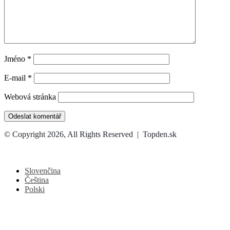
Jméno
*
E-mail
*
Webová stránka
© Copyright 2026, All Rights Reserved | Topden.sk
Facebook
X
WhatsApp
Telegram
Back
to
top
Slovenčina
button
Čeština
Polski