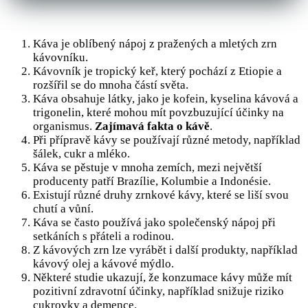
Káva je oblíbený nápoj z pražených a mletých zrn
kávovníku.
Kávovník je tropický keř, který pochází z Etiopie a
rozšířil se do mnoha částí světa.
Káva obsahuje látky, jako je kofein, kyselina kávová a
trigonelin, které mohou mít povzbuzující účinky na
organismus.
Zajímavá fakta o kávě
.
Při přípravě kávy se používají různé metody, například
šálek, cukr a mléko.
Káva se pěstuje v mnoha zemích, mezi největší
producenty patří Brazílie, Kolumbie a Indonésie.
Existují různé druhy zrnkové kávy, které se liší svou
chutí a vůní.
Káva se často používá jako společenský nápoj při
setkáních s přáteli a rodinou.
Z kávových zrn lze vyrábět i další produkty, například
kávový olej a kávové mýdlo.
Některé studie ukazují, že konzumace kávy může mít
pozitivní zdravotní účinky, například snižuje riziko
cukrovky a demence.