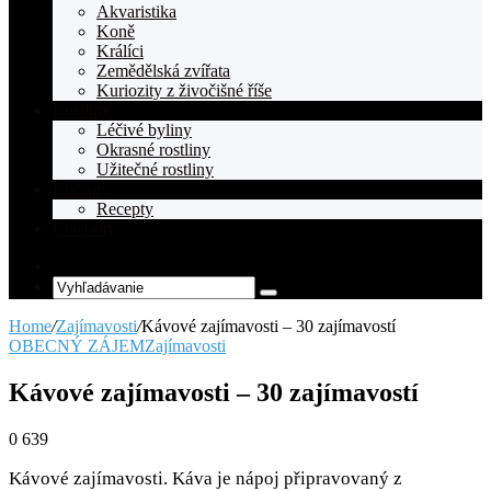
Akvaristika
Koně
Králíci
Zemědělská zvířata
Kuriozity z živočišné říše
Rostliny
Léčivé byliny
Okrasné rostliny
Užitečné rostliny
Recepty
Recepty
Celebrity
Random
Article
Vyhľadávanie
Home
/
Zajímavosti
/
Kávové zajímavosti – 30 zajímavostí
OBECNÝ ZÁJEM
Zajímavosti
Kávové zajímavosti – 30 zajímavostí
0
639
Kávové zajímavosti. Káva je nápoj připravovaný z