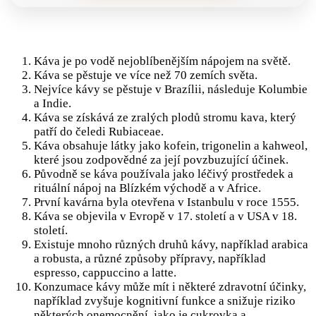
Káva je po vodě nejoblíbenějším nápojem na světě.
Káva se pěstuje ve více než 70 zemích světa.
Nejvíce kávy se pěstuje v Brazílii, následuje Kolumbie
a Indie.
Káva se získává ze zralých plodů stromu kava, který
patří do čeledi Rubiaceae.
Káva obsahuje látky jako kofein, trigonelin a kahweol,
které jsou zodpovědné za její povzbuzující účinek.
Původně se káva používala jako léčivý prostředek a
rituální nápoj na Blízkém východě a v Africe.
První kavárna byla otevřena v Istanbulu v roce 1555.
Káva se objevila v Evropě v 17. století a v USA v 18.
století.
Existuje mnoho různých druhů kávy, například arabica
a robusta, a různé způsoby přípravy, například
espresso, cappuccino a latte.
Konzumace kávy může mít i některé zdravotní účinky,
například zvyšuje kognitivní funkce a snižuje riziko
některých onemocnění, jako je cukrovka a