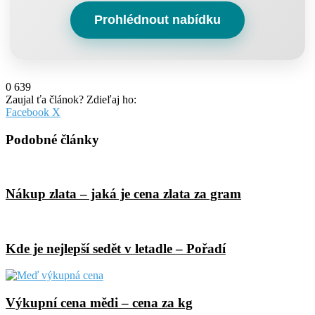
Prohlédnout nabídku
0
639
Zaujal ťa článok? Zdieľaj ho:
Pinterest
Messenger
Messenger
WhatsApp
Share
Facebook
X
via
Email
Podobné články
Nákup zlata – jaká je cena zlata za gram
Kde je nejlepší sedět v letadle – Pořadí
Výkupní cena mědi – cena za kg