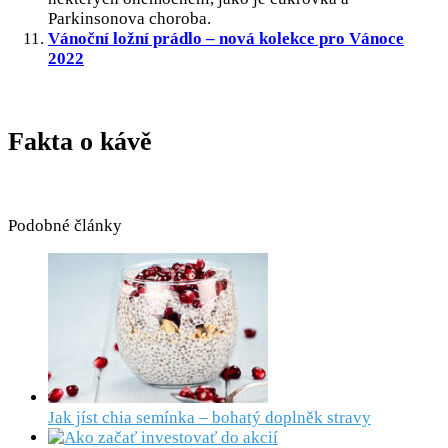
Parkinsonova choroba.
Vánoční ložní prádlo – nová kolekce pro Vánoce
2022
Fakta o kávě
Podobné články
Jak jíst chia semínka – bohatý doplněk stravy