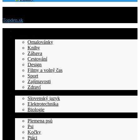
Menu
Topden.sk
Domovska
Životní styl
Omalovánky
Knihy
Zábava
Cestování
Design
Filmy a volný čas
Sport
Zajímavosti
Zdraví
Výuka
Slovenský jazyk
Elektrotechnika
Biologie
Zvířata
Plemena psů
Psi
Kočky
Ptáci