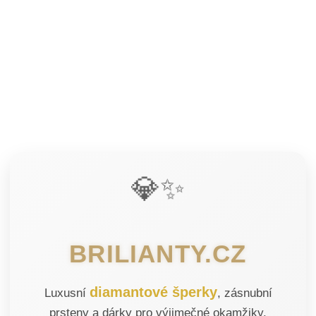
💎✨
BRILIANTY.CZ
diamantové šperky
Luxusní
, zásnubní
prsteny a dárky pro výjimečné okamžiky.