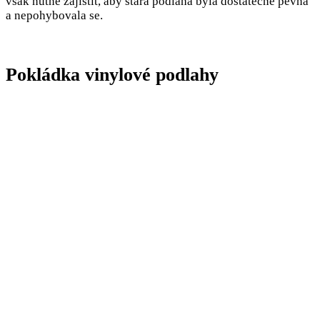
však nutné zajistit, aby stará podlaha byla dostatečně pevná
a nepohybovala se.
Pokládka vinylové podlahy