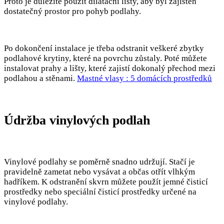
Proto je důležité použít dilatační lišty, aby byl zajištěn
dostatečný prostor pro pohyb podlahy.
Po dokončení instalace je třeba odstranit veškeré zbytky
podlahové krytiny, které na povrchu zůstaly. Poté můžete
instalovat prahy a lišty, které zajistí dokonalý přechod mezi
podlahou a stěnami.
Mastné vlasy : 5 domácích prostředků
Údržba vinylových podlah
Vinylové podlahy se poměrně snadno udržují. Stačí je
pravidelně zametat nebo vysávat a občas otřít vlhkým
hadříkem. K odstranění skvrn můžete použít jemné čisticí
prostředky nebo speciální čisticí prostředky určené na
vinylové podlahy.