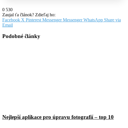
0
530
Zaujal ťa článok? Zdieľaj ho:
Facebook
X
Pinterest
Messenger
Messenger
WhatsApp
Share via
Email
Podobné články
Nejlepší aplikace pro úpravu fotografií – top 10