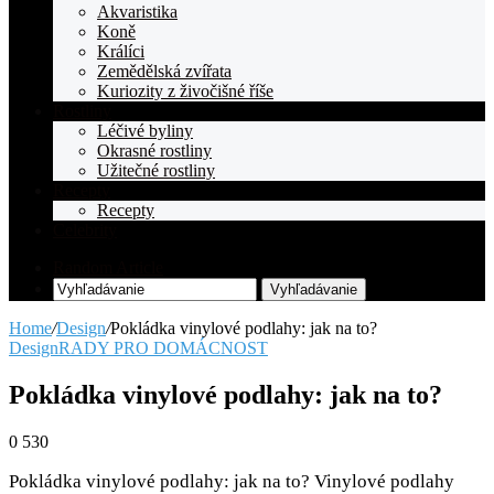
Akvaristika
Koně
Králíci
Zemědělská zvířata
Kuriozity z živočišné říše
Rostliny
Léčivé byliny
Okrasné rostliny
Užitečné rostliny
Recepty
Recepty
Celebrity
Random Article
Vyhľadávanie
Home
/
Design
/
Pokládka vinylové podlahy: jak na to?
Design
RADY PRO DOMÁCNOST
Pokládka vinylové podlahy: jak na to?
0
530
Pokládka vinylové podlahy: jak na to? Vinylové podlahy