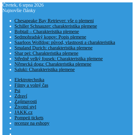
Čtvrtek, 6 srpna 2026
Najnovšie články
Chesapeake Bay Retriever: vše o plemeni
Schiller Schnauzer: charakteristika plemene
Bobtail – Charakteristika plemene
Sedmohradský kopov: Popis plemene
Saarloos Wolfdog: původ, vlastnosti a charakteristika
Smaland Durich: charakteristika plemene
Shar pei: Charakteristika plemene
Středně velký fousek: Charakteristika plemene
Německá doga: Charakteristika plemene
Saluki: Charakteristika plemene
Elektrotechnika
Filmy a volný čas
Psi
Zdraví
Zajímavosti
Životní styl
JAKK.cz
Pompeii tickets
recenze na eshopy