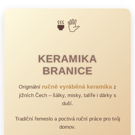
🍵🖐️
KERAMIKA
BRANICE
ručně vyráběná keramika
Originální
z
jižních Čech – šálky, misky, talíře i dárky s
duší.
Tradiční řemeslo a poctivá ruční práce pro tvůj
domov.