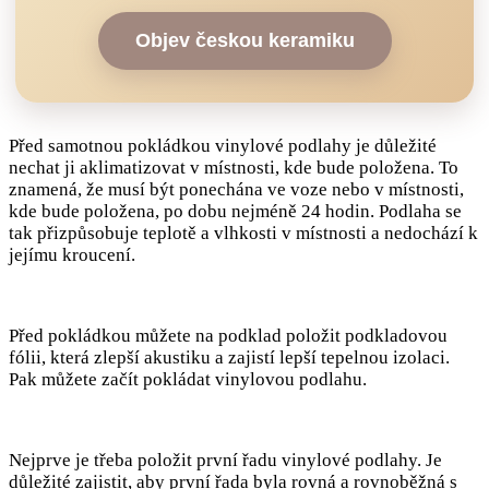
Objev českou keramiku
Před samotnou pokládkou vinylové podlahy je důležité
nechat ji aklimatizovat v místnosti, kde bude položena. To
znamená, že musí být ponechána ve voze nebo v místnosti,
kde bude položena, po dobu nejméně 24 hodin. Podlaha se
tak přizpůsobuje teplotě a vlhkosti v místnosti a nedochází k
jejímu kroucení.
Před pokládkou můžete na podklad položit podkladovou
fólii, která zlepší akustiku a zajistí lepší tepelnou izolaci.
Pak můžete začít pokládat vinylovou podlahu.
Nejprve je třeba položit první řadu vinylové podlahy. Je
důležité zajistit, aby první řada byla rovná a rovnoběžná s