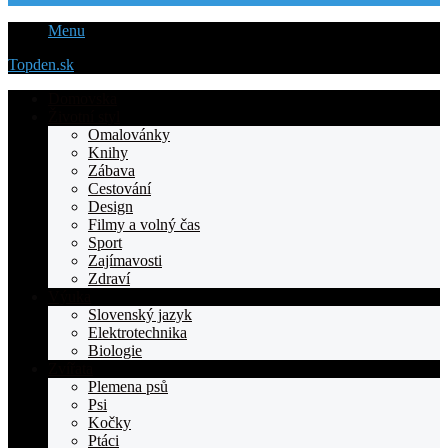
Menu
Topden.sk
Domovska
Životní styl
Omalovánky
Knihy
Zábava
Cestování
Design
Filmy a volný čas
Sport
Zajímavosti
Zdraví
Výuka
Slovenský jazyk
Elektrotechnika
Biologie
Zvířata
Plemena psů
Psi
Kočky
Ptáci