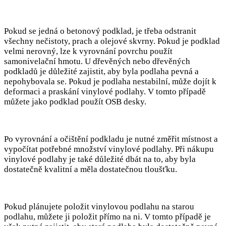
Pokud se jedná o betonový podklad, je třeba odstranit
všechny nečistoty, prach a olejové skvrny. Pokud je podklad
velmi nerovný, lze k vyrovnání povrchu použít
samonivelační hmotu. U dřevěných nebo dřevěných
podkladů je důležité zajistit, aby byla podlaha pevná a
nepohybovala se. Pokud je podlaha nestabilní, může dojít k
deformaci a praskání vinylové podlahy. V tomto případě
můžete jako podklad použít OSB desky.
Po vyrovnání a očištění podkladu je nutné změřit místnost a
vypočítat potřebné množství vinylové podlahy. Při nákupu
vinylové podlahy je také důležité dbát na to, aby byla
dostatečně kvalitní a měla dostatečnou tloušťku.
Pokud plánujete položit vinylovou podlahu na starou
podlahu, můžete ji položit přímo na ni. V tomto případě je