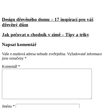
Design dřevěného domu – 17 inspirací pro váš
dřevěný dům
Jak pečovat o chodník v zimě – Tipy a triky
Napsat komentář
Vaše e-mailová adresa nebude zveřejněna.
Vyžadované informace
jsou označeny
*
Komentář
*
Jméno
*