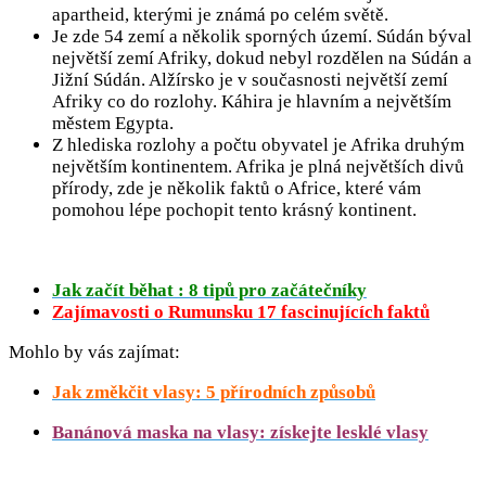
apartheid, kterými je známá po celém světě.
Je zde 54 zemí a několik sporných území. Súdán býval
největší zemí Afriky, dokud nebyl rozdělen na Súdán a
Jižní Súdán. Alžírsko je v současnosti největší zemí
Afriky co do rozlohy. Káhira je hlavním a největším
městem Egypta.
Z hlediska rozlohy a počtu obyvatel je Afrika druhým
největším kontinentem. Afrika je plná největších divů
přírody, zde je několik faktů o Africe, které vám
pomohou lépe pochopit tento krásný kontinent.
Jak začít běhat : 8 tipů pro začátečníky
Zajímavosti o Rumunsku 17 fascinujících faktů
Mohlo by vás zajímat:
Jak změkčit vlasy: 5 přírodních způsobů
Banánová maska na vlasy: získejte lesklé vlasy