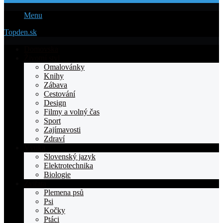
Menu
Topden.sk
Domovska
Životní styl
Omalovánky
Knihy
Zábava
Cestování
Design
Filmy a volný čas
Sport
Zajímavosti
Zdraví
Výuka
Slovenský jazyk
Elektrotechnika
Biologie
Zvířata
Plemena psů
Psi
Kočky
Ptáci