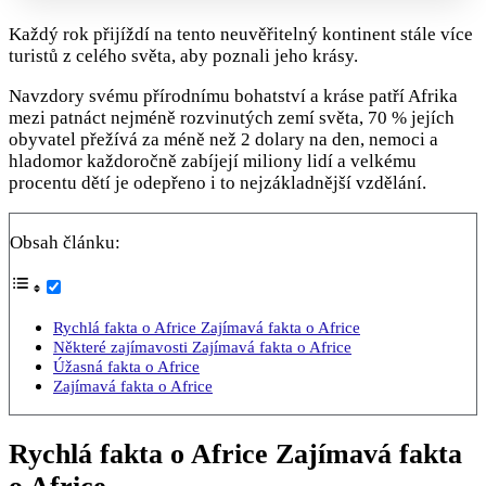
Každý rok přijíždí na tento neuvěřitelný kontinent stále více
turistů z celého světa, aby poznali jeho krásy.
Navzdory svému přírodnímu bohatství a kráse patří Afrika
mezi patnáct nejméně rozvinutých zemí světa, 70 % jejích
obyvatel přežívá za méně než 2 dolary na den, nemoci a
hladomor každoročně zabíjejí miliony lidí a velkému
procentu dětí je odepřeno i to nejzákladnější vzdělání.
Obsah článku:
Rychlá fakta o Africe Zajímavá fakta o Africe
Některé zajímavosti Zajímavá fakta o Africe
Úžasná fakta o Africe
Zajímavá fakta o Africe
Rychlá fakta o Africe Zajímavá fakta