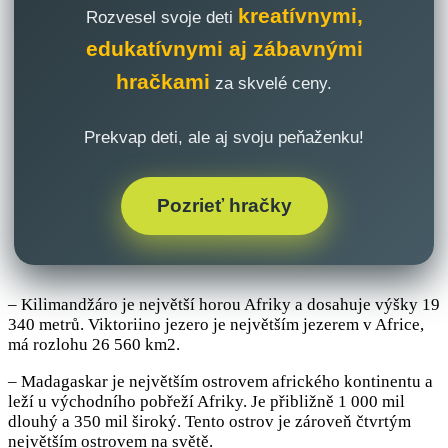
kreatívnymi,
Rozvesel svoje deti
edukatívnymi aj zábavnými
hračkami
za skvelé ceny.
Prekvap deti, ale aj svoju peňaženku!
Pozrieť hračky
– Kilimandžáro je největší horou Afriky a dosahuje výšky 19
340 metrů. Viktoriino jezero je největším jezerem v Africe,
má rozlohu 26 560 km2.
– Madagaskar je největším ostrovem afrického kontinentu a
leží u východního pobřeží Afriky. Je přibližně 1 000 mil
dlouhý a 350 mil široký. Tento ostrov je zároveň čtvrtým
největším ostrovem na světě.