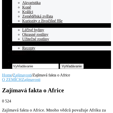
Akvaristika
Koně
Králíci
Zemědělská zvířata
Kuriozity z živočišné říše
Rostliny
Léčivé byliny
Okrasné rostliny
Užitečné rostliny
Recepty
Recepty
Celebrity
Random Article
Vyhľadávanie
Home
/
Zajímavosti
/
Zajímavá fakta o Africe
O ZEMÍCH
Zajímavosti
Zajímavá fakta o Africe
0
524
Zajímavá fakta o Africe. Mnoho vědců považuje Afriku za