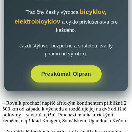
bicyklov,
Tradičný český výrobca
elektrobicyklov
a cyklo príslušenstva pre
každého.
Jazdi štýlovo, bezpečne a s istotou kvality
priamo od výrobcu.
Preskúmať Olpran
– Rovník prochází napříč africkým kontinentem přibližně 2
500 km od západu k východu a rozděluje jej na dvě odlišné
poloviny – severní a jižní. Prochází mnoha africkými
zeměmi, například Kongem, Somálskem, Ugandou a Keňou.
– Na základě fosilních nálezů se zdá, že Afrika je prvním