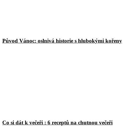
Původ Vánoc: oslnivá historie s hlubokými kořeny
Co si dát k večeři : 6 receptů na chutnou večeři