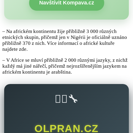
Navštívit Kompava.cz
– Na africkém kontinentu žije přibližně 3 000 různých
etnických skupin, přičemž jen v Nigérii je oficiálně uznáno
přibližně 370 z nich. Více informací o africké kultuře
najdete zde.
– V Africe se mluví přibližně 2 000 různými jazyky, z nichž
každý má jiné nářečí, přičemž nejrozšířenějším jazykem na
africkém kontinentu je arabština.
🚴‍♂️🔧
OLPRAN.CZ