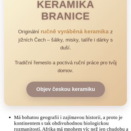
KERAMIKA
BRANICE
ručně vyráběná keramika
Originální
z
jižních Čech – šálky, misky, talíře i dárky s
duší.
Tradiční řemeslo a poctivá ruční práce pro tvůj
domov.
Objev českou keramiku
Má bohatou geografii i zajímavou historii, a proto je
kontinentem s tak obdivuhodnou biologickou
rozmanitostí. Afrika má mnohem víc než jen chudobu a