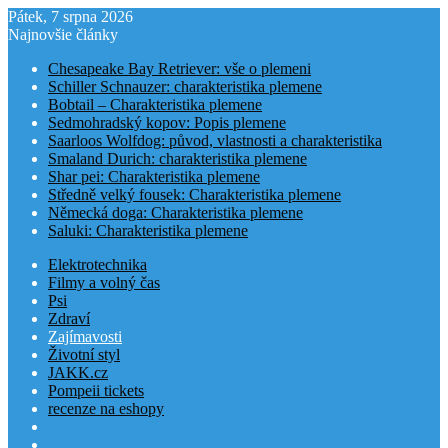
Pátek, 7 srpna 2026
Najnovšie články
Chesapeake Bay Retriever: vše o plemeni
Schiller Schnauzer: charakteristika plemene
Bobtail – Charakteristika plemene
Sedmohradský kopov: Popis plemene
Saarloos Wolfdog: původ, vlastnosti a charakteristika
Smaland Durich: charakteristika plemene
Shar pei: Charakteristika plemene
Středně velký fousek: Charakteristika plemene
Německá doga: Charakteristika plemene
Saluki: Charakteristika plemene
Elektrotechnika
Filmy a volný čas
Psi
Zdraví
Zajímavosti
Životní styl
JAKK.cz
Pompeii tickets
recenze na eshopy