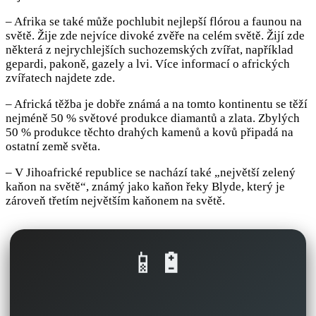
– Afrika se také může pochlubit nejlepší flórou a faunou na
světě. Žije zde nejvíce divoké zvěře na celém světě. Žijí zde
některá z nejrychlejších suchozemských zvířat, například
gepardi, pakoně, gazely a lvi. Více informací o afrických
zvířatech najdete zde.
– Africká těžba je dobře známá a na tomto kontinentu se těží
nejméně 50 % světové produkce diamantů a zlata. Zbylých
50 % produkce těchto drahých kamenů a kovů připadá na
ostatní země světa.
– V Jihoafrické republice se nachází také „největší zelený
kaňon na světě“, známý jako kaňon řeky Blyde, který je
zároveň třetím největším kaňonem na světě.
📱🔋