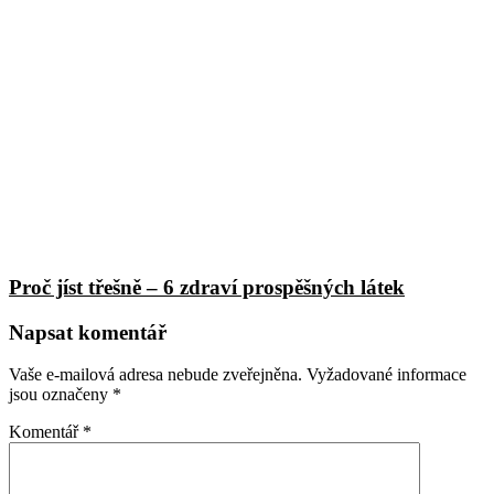
Proč jíst třešně – 6 zdraví prospěšných látek
Napsat komentář
Vaše e-mailová adresa nebude zveřejněna.
Vyžadované informace
jsou označeny
*
Komentář
*