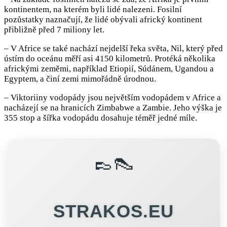
kontinentem, na kterém byli lidé nalezeni. Fosilní
pozůstatky naznačují, že lidé obývali africký kontinent
přibližně před 7 miliony let.
– V Africe se také nachází nejdelší řeka světa, Nil, který před
ústím do oceánu měří asi 4150 kilometrů. Protéká několika
africkými zeměmi, například Etiopií, Súdánem, Ugandou a
Egyptem, a činí zemi mimořádně úrodnou.
– Viktoriiny vodopády jsou největším vodopádem v Africe a
nacházejí se na hranicích Zimbabwe a Zambie. Jeho výška je
355 stop a šířka vodopádu dosahuje téměř jedné míle.
👞👠
STRAKOS.EU