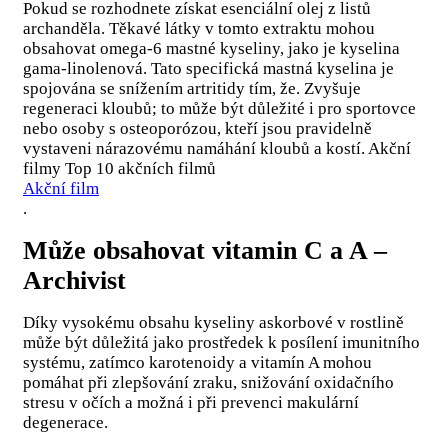
Pokud se rozhodnete získat esenciální olej z listů
archanděla. Těkavé látky v tomto extraktu mohou
obsahovat omega-6 mastné kyseliny, jako je kyselina
gama-linolenová. Tato specifická mastná kyselina je
spojována se snížením artritidy tím, že. Zvyšuje
regeneraci kloubů; to může být důležité i pro sportovce
nebo osoby s osteoporózou, kteří jsou pravidelně
vystaveni nárazovému namáhání kloubů a kostí. Akční
filmy Top 10 akčních filmů
Akční film
.
Může obsahovat vitamin C a A –
Archivist
Díky vysokému obsahu kyseliny askorbové v rostlině
může být důležitá jako prostředek k posílení imunitního
systému, zatímco karotenoidy a vitamín A mohou
pomáhat při zlepšování zraku, snižování oxidačního
stresu v očích a možná i při prevenci makulární
degenerace.