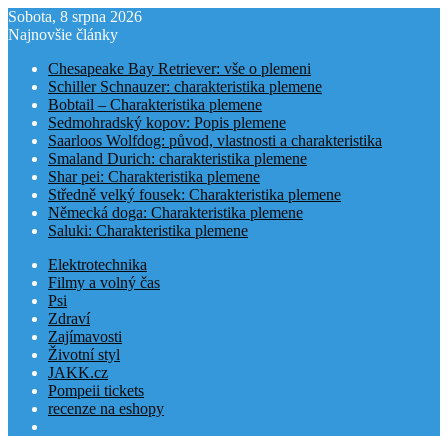
Sobota, 8 srpna 2026
Najnovšie články
Chesapeake Bay Retriever: vše o plemeni
Schiller Schnauzer: charakteristika plemene
Bobtail – Charakteristika plemene
Sedmohradský kopov: Popis plemene
Saarloos Wolfdog: původ, vlastnosti a charakteristika
Smaland Durich: charakteristika plemene
Shar pei: Charakteristika plemene
Středně velký fousek: Charakteristika plemene
Německá doga: Charakteristika plemene
Saluki: Charakteristika plemene
Elektrotechnika
Filmy a volný čas
Psi
Zdraví
Zajímavosti
Životní styl
JAKK.cz
Pompeii tickets
recenze na eshopy