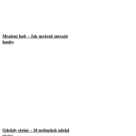
Mražení hub – Jak správně zmrazit
houby
Odrůdy třešní – 10 nejlepších odrůd