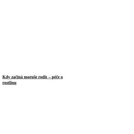
Kdy začíná moruše rodit – péče o
rostlinu