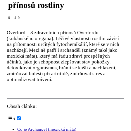
přínosů rostliny
0
410
Overlord – 8 zdravotních přínosů Overlordu
(kubánského oregana). Léčivé vlastnosti rostlin závisí
na přítomnosti určitých fytochemikálií, které se v nich
nacházejí. Mezi ně patří i archanděl (známý také jako
mexická máta), který má řadu zdraví prospěšných
účinků, jako je schopnost zlepšovat stav pokožky,
detoxikovat organismus, bránit se kašli a nachlazení,
zmírňovat bolesti při artritidě, zmírňovat stres a
optimalizovat trávení.
Obsah článku:
Co je Archangel (mexická máta)