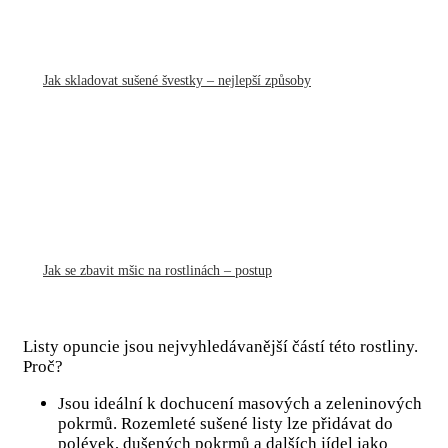
Jak skladovat sušené švestky – nejlepší způsoby
Jak se zbavit mšic na rostlinách – postup
Listy opuncie jsou nejvyhledávanější částí této rostliny.
Proč?
Jsou ideální k dochucení masových a zeleninových
pokrmů. Rozemleté sušené listy lze přidávat do
polévek, dušených pokrmů a dalších jídel jako