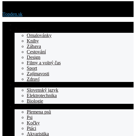
Menu
Topden.sk
Domovska
Životní styl
Omalovánky
Knihy
Zábava
Cestování
Design
Filmy a volný čas
Sport
Zajímavosti
Zdraví
Výuka
Slovenský jazyk
Elektrotechnika
Biologie
Zvířata
Plemena psů
Psi
Kočky
Ptáci
Akvaristika