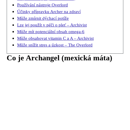
Používání nástroje Overlord
Účinky přípravku Archer na zdraví
Může zmírnit dýchací potíže
Lze jej použít v péči o pleť – Archivist
Může mít potenciální obsah omega-6
Může obsahovat vitamin C a A – Archivist
Může snížit stres a úzkost – The Overlord
Co je Archangel (mexická máta)