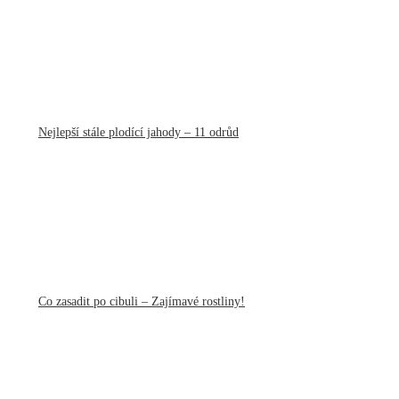
Nejlepší stále plodící jahody – 11 odrůd
Co zasadit po cibuli – Zajímavé rostliny!