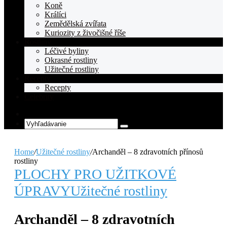
Koně
Králíci
Zemědělská zvířata
Kuriozity z živočišné říše
Rostliny
Léčivé byliny
Okrasné rostliny
Užitečné rostliny
Recepty
Recepty
Celebrity
Random
Article
Vyhľadávanie
Home
/
Užitečné rostliny
/
Archanděl – 8 zdravotních přínosů
rostliny
PLOCHY PRO UŽITKOVÉ
ÚPRAVY
Užitečné rostliny
Archanděl – 8 zdravotních