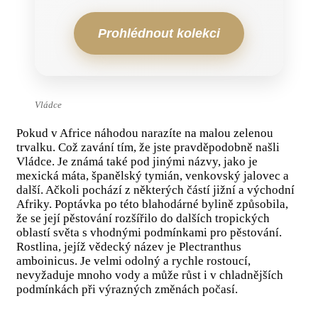
Prohlédnout kolekci
Vládce
Pokud v Africe náhodou narazíte na malou zelenou
trvalku. Což zavání tím, že jste pravděpodobně našli
Vládce. Je známá také pod jinými názvy, jako je
mexická máta, španělský tymián, venkovský jalovec a
další. Ačkoli pochází z některých částí jižní a východní
Afriky. Poptávka po této blahodárné bylině způsobila,
že se její pěstování rozšířilo do dalších tropických
oblastí světa s vhodnými podmínkami pro pěstování.
Rostlina, jejíž vědecký název je Plectranthus
amboinicus. Je velmi odolný a rychle rostoucí,
nevyžaduje mnoho vody a může růst i v chladnějších
podmínkách při výrazných změnách počasí.