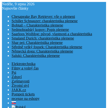
Neděle, 9 srpna 2026
Najnovšie články
Chesapeake Bay Retriever: vše o plemeni
Schiller Schnauzer: charakteristika plemene
Bobtail – Charakteristika plemene
Sedmohradský kopov: Popis plemene
Saarloos Wolfdog: původ, vlastnosti a charakteristika
Smaland Durich: charakteristika plemene
Shar pei: Charakteristika plemene
Středně velký fousek: Charakteristika plemene
Německá doga: Charakteristika plemene
Saluki: Charakteristika plemene
Elektrotechnika
Filmy a volný čas
Psi
Zdraví
Zajímavosti
Životní styl
JAKK.cz
Pompeii tickets
recenze na eshopy