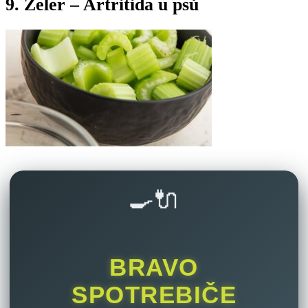
9. Zeler – Artritida u psů
🍳🔌
BRAVO
SPOTREBIČE