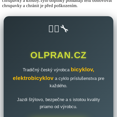
chrupavky a klouby.Tyto doplňky pomáhají tělu obnovovat
chrupavky a chránit je před poškozením.
🚴‍♂️🔧
OLPRAN.CZ
bicyklov,
Tradičný český výrobca
elektrobicyklov
a cyklo príslušenstva pre
každého.
Jazdi štýlovo, bezpečne a s istotou kvality
priamo od výrobcu.