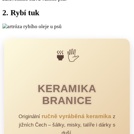
2. Rybí tuk
🍵🖐️
KERAMIKA
BRANICE
ručně vyráběná keramika
Originální
z
jižních Čech – šálky, misky, talíře i dárky s
duší.