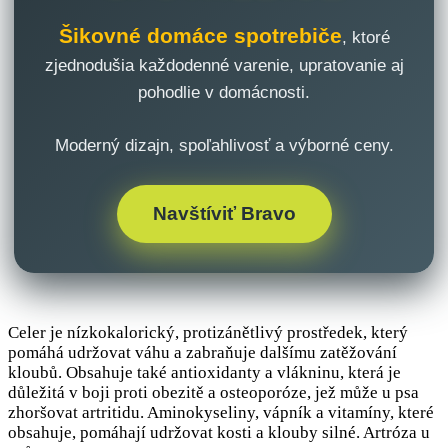
Šikovné domáce spotrebiče
, ktoré
zjednodušia každodenné varenie, upratovanie aj
pohodlie v domácnosti.
Moderný dizajn, spoľahlivosť a výborné ceny.
Navštíviť Bravo
Celer je nízkokalorický, protizánětlivý prostředek, který
pomáhá udržovat váhu a zabraňuje dalšímu zatěžování
kloubů. Obsahuje také antioxidanty a vlákninu, která je
důležitá v boji proti obezitě a osteoporóze, jež může u psa
zhoršovat artritidu. Aminokyseliny, vápník a vitamíny, které
obsahuje, pomáhají udržovat kosti a klouby silné. Artróza u