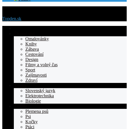
Menu
Topden.sk
Domovska
Životní styl
Omalovánky
Knihy
Zábava
Cestování
Design
Filmy a volný čas
Sport
Zajímavosti
Zdraví
Výuka
Slovenský jazyk
Elektrotechnika
Biologie
Zvířata
Plemena psů
Psi
Kočky
Ptáci