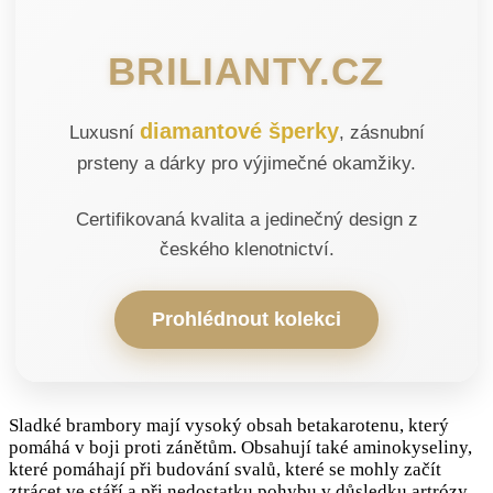
BRILIANTY.CZ
diamantové šperky
Luxusní
, zásnubní
prsteny a dárky pro výjimečné okamžiky.
Certifikovaná kvalita a jedinečný design z
českého klenotnictví.
Prohlédnout kolekci
Sladké brambory mají vysoký obsah betakarotenu, který
pomáhá v boji proti zánětům. Obsahují také aminokyseliny,
které pomáhají při budování svalů, které se mohly začít
ztrácet ve stáří a při nedostatku pohybu v důsledku artrózy.