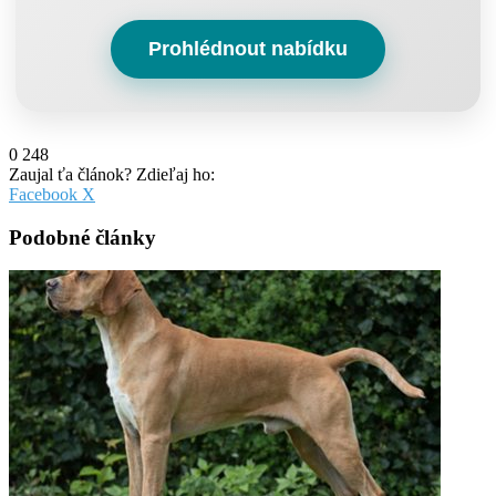
Prohlédnout nabídku
0
248
Zaujal ťa článok? Zdieľaj ho:
Pinterest
Messenger
Messenger
WhatsApp
Share
Facebook
X
via
Email
Podobné články