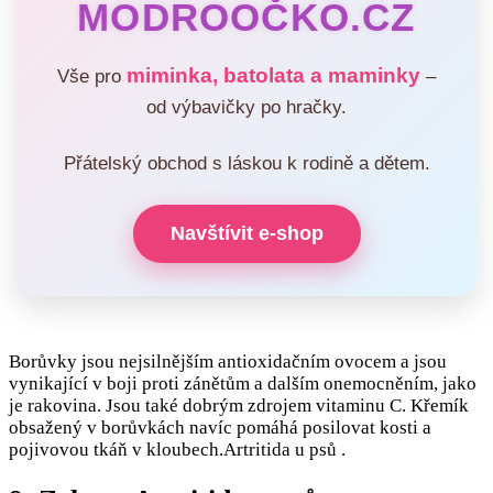
MODROOČKO.CZ
miminka, batolata a maminky
Vše pro
–
od výbavičky po hračky.
Přátelský obchod s láskou k rodině a dětem.
Navštívit e-shop
Borůvky jsou nejsilnějším antioxidačním ovocem a jsou
vynikající v boji proti zánětům a dalším onemocněním, jako
je rakovina. Jsou také dobrým zdrojem vitaminu C. Křemík
obsažený v borůvkách navíc pomáhá posilovat kosti a
pojivovou tkáň v kloubech.Artritida u psů .