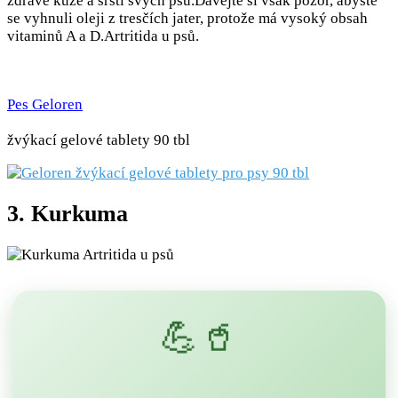
zdravé kůže a srsti svých psů.Dávejte si však pozor, abyste
se vyhnuli oleji z tresčích jater, protože má vysoký obsah
vitaminů A a D.Artritida u psů.
Pes Geloren
žvýkací gelové tablety 90 tbl
3. Kurkuma
💪🥤