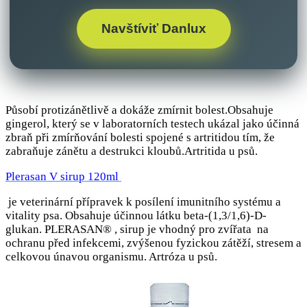
Navštíviť Danlux
Působí protizánětlivě a dokáže zmírnit bolest.Obsahuje
gingerol, který se v laboratorních testech ukázal jako účinná
zbraň při zmírňování bolesti spojené s artritidou tím, že
zabraňuje zánětu a destrukci kloubů.Artritida u psů.
Plerasan V sirup 120ml
je veterinární přípravek k posílení imunitního systému a
vitality psa. Obsahuje účinnou látku beta-(1,3/1,6)-D-
glukan. PLERASAN® , sirup je vhodný pro zvířata na
ochranu před infekcemi, zvýšenou fyzickou zátěží, stresem a
celkovou únavou organismu. Artróza u psů.