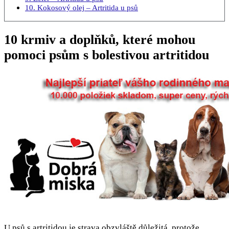
10. Kokosový olej – Artritida u psů
10 krmiv a doplňků, které mohou
pomoci psům s bolestivou artritidou
U psů s artritidou je strava obzvláště důležitá, protože