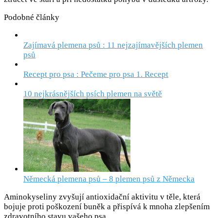
Podobné články
Zajímavá plemena psů : 11 nejzajímavějších plemen
psů
Recept pro psa : Pečeme pro psa 1. Recept
10 nejkrásnějších psích plemen na světě
Německá plemena psů – 8 plemen psů z Německa
Aminokyseliny zvyšují antioxidační aktivitu v těle, která
bojuje proti poškození buněk a přispívá k mnoha zlepšením
zdravotního stavu vašeho psa.