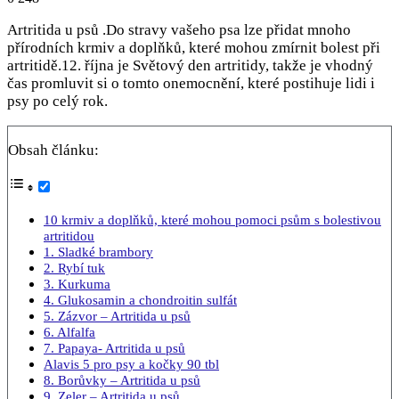
Artritida u psů .Do stravy vašeho psa lze přidat mnoho
přírodních krmiv a doplňků, které mohou zmírnit bolest při
artritidě.12. října je Světový den artritidy, takže je vhodný
čas promluvit si o tomto onemocnění, které postihuje lidi i
psy po celý rok.
Obsah článku:
10 krmiv a doplňků, které mohou pomoci psům s bolestivou
artritidou
1. Sladké brambory
2. Rybí tuk
3. Kurkuma
4. Glukosamin a chondroitin sulfát
5. Zázvor – Artritida u psů
6. Alfalfa
7. Papaya- Artritida u psů
Alavis 5 pro psy a kočky 90 tbl
8. Borůvky – Artritida u psů
9. Zeler – Artritida u psů