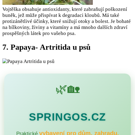
Vojtěška obsahuje antioxidanty, které zabraňují poškození
buněk, jež může přispívat k degradaci kloubů. Má také
protizánětlivé účinky, které snižují otoky a bolest. Je bohaté
na bílkoviny, živiny a vitamíny a má mnoho dalších zdraví
prospěšných látek pro vašeho psa.
7. Papaya- Artritida u psů
🌿🏡
SPRINGOS.CZ
vybavení pro dům, zahradu,
Praktické