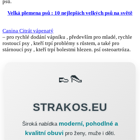
psů.
Velká plemena psů : 10 nejlepších velkých psů na světě
Canina Citrát vápenatý
– pro rychlé dodání vápníku , především pro mladé, rychle
rostoucí psy , kteří trpí problémy s růstem, a také pro
stárnoucí psy , kteří trpí bolestmi hlezen. psí osteoartróza.
👞👠
STRAKOS.EU
moderní, pohodlné a
Široká nabídka
kvalitní obuvi
pro ženy, muže i děti.