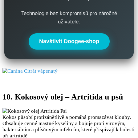
Technologie bez kompromisů pro náročné
uživatele.
Navštívit Doogee-shop
10. Kokosový olej – Artritida u psů
Kokos působí protizánětlivě a pomáhá promazávat klouby.
Obsahuje cenné mastné kyseliny a bojuje proti virovým,
bakteriálním a plísňovým infekcím, které přispívají k bolesti
při artritidě.