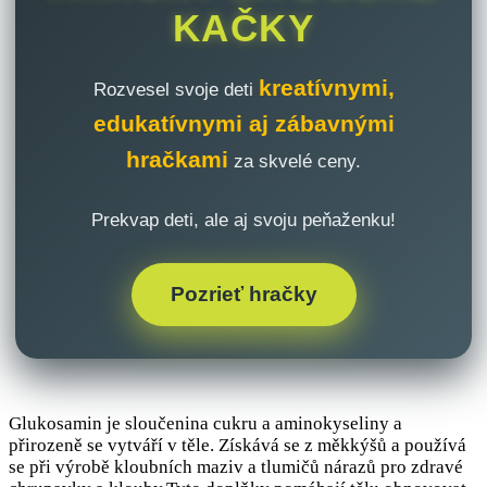
KAČKY
kreatívnymi,
Rozvesel svoje deti
edukatívnymi aj zábavnými
hračkami
za skvelé ceny.
Prekvap deti, ale aj svoju peňaženku!
Pozrieť hračky
Glukosamin je sloučenina cukru a aminokyseliny a
přirozeně se vytváří v těle. Získává se z měkkýšů a používá
se při výrobě kloubních maziv a tlumičů nárazů pro zdravé