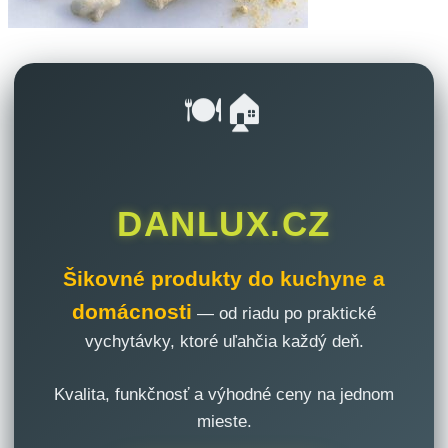
🍽️🏠
DANLUX.CZ
Šikovné produkty do kuchyne a
domácnosti
— od riadu po praktické
vychytávky, ktoré uľahčia každý deň.
Kvalita, funkčnosť a výhodné ceny na jednom
mieste.