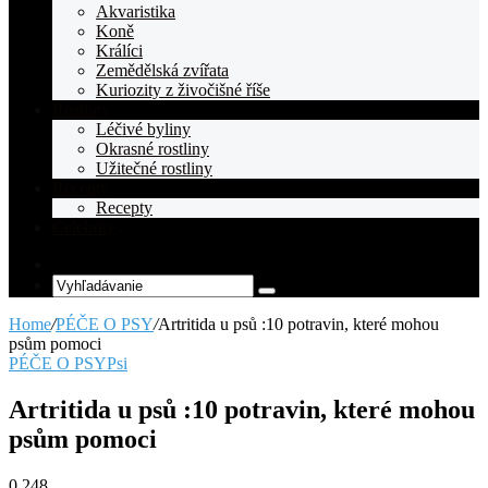
Akvaristika
Koně
Králíci
Zemědělská zvířata
Kuriozity z živočišné říše
Rostliny
Léčivé byliny
Okrasné rostliny
Užitečné rostliny
Recepty
Recepty
Celebrity
Random
Article
Vyhľadávanie
Home
/
PÉČE O PSY
/
Artritida u psů :10 potravin, které mohou
psům pomoci
PÉČE O PSY
Psi
Artritida u psů :10 potravin, které mohou
psům pomoci
0
248