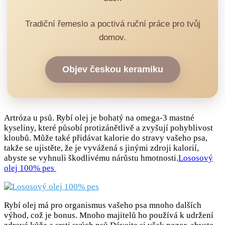
Tradiční řemeslo a poctivá ruční práce pro tvůj
domov.
Objev českou keramiku
Artróza u psů. Rybí olej je bohatý na omega-3 mastné
kyseliny, které působí protizánětlivě a zvyšují pohyblivost
kloubů. Může také přidávat kalorie do stravy vašeho psa,
takže se ujistěte, že je vyvážená s jinými zdroji kalorií,
abyste se vyhnuli škodlivému nárůstu hmotnosti.
Lososový
olej 100% pes
Rybí olej má pro organismus vašeho psa mnoho dalších
výhod, což je bonus. Mnoho majitelů ho používá k udržení