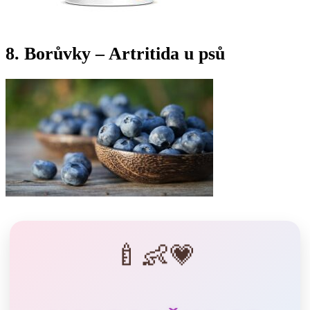
8. Borůvky – Artritida u psů
🍼👶💗