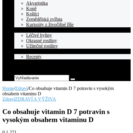
Akvaristika
Koně
Králíci
Zemědělská zvířata
Kuriozity z živočišné říše
Rostliny
Léčivé byliny
Okrasné rostliny
Užitečné rostliny
Recepty
Recepty
Celebrity
Random
Article
Vyhľadávanie
Home
/
Zdraví
/
Co obsahuje vitamin D 7 potravin s vysokým
obsahem vitaminu D
Zdraví
ZDRAVÍ A VÝŽIVA
Co obsahuje vitamin D 7 potravin s
vysokým obsahem vitaminu D
0
1 271