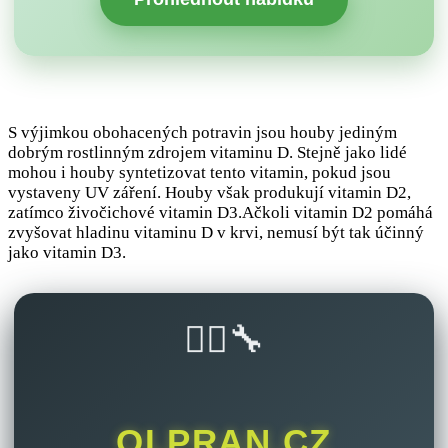
S výjimkou obohacených potravin jsou houby jediným
dobrým rostlinným zdrojem vitaminu D. Stejně jako lidé
mohou i houby syntetizovat tento vitamin, pokud jsou
vystaveny UV záření. Houby však produkují vitamin D2,
zatímco živočichové vitamin D3.Ačkoli vitamin D2 pomáhá
zvyšovat hladinu vitaminu D v krvi, nemusí být tak účinný
jako vitamin D3.
🚴‍♂️🔧
OLPRAN.CZ