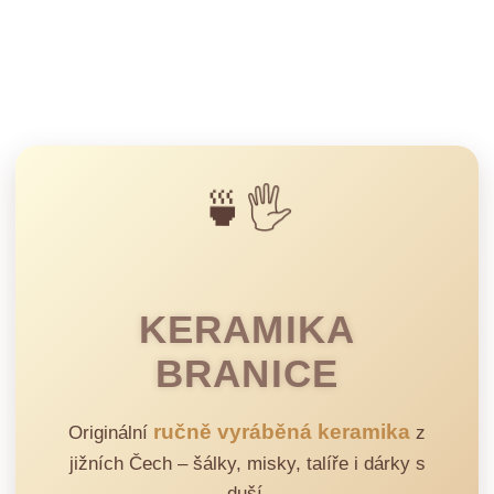
🍵🖐️
KERAMIKA
BRANICE
ručně vyráběná keramika
Originální
z
jižních Čech – šálky, misky, talíře i dárky s
duší.