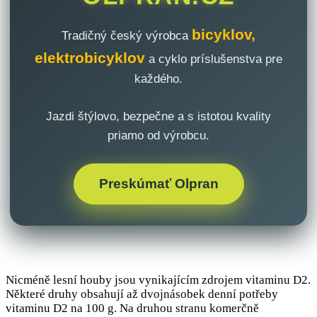
bicyklov,
Tradičný český výrobca
elektrobicyklov
a cyklo príslušenstva pre
každého.
Jazdi štýlovo, bezpečne a s istotou kvality
priamo od výrobcu.
Preskúmať Olpran
Nicméně lesní houby jsou vynikajícím zdrojem vitaminu D2.
Některé druhy obsahují až dvojnásobek denní potřeby
vitaminu D2 na 100 g. Na druhou stranu komerčně