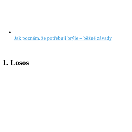
Jak poznám, že potřebuji brýle – běžné závady
1. Losos