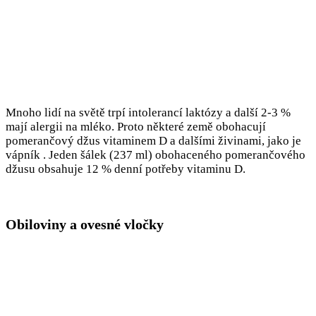
Mnoho lidí na světě trpí intolerancí laktózy a další 2-3 %
mají alergii na mléko. Proto některé země obohacují
pomerančový džus vitaminem D a dalšími živinami, jako je
vápník . Jeden šálek (237 ml) obohaceného pomerančového
džusu obsahuje 12 % denní potřeby vitaminu D.
Obiloviny a ovesné vločky