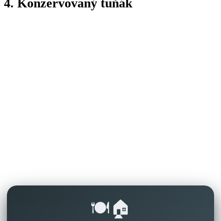
4. Konzervovaný tuňák
🍽️🏠