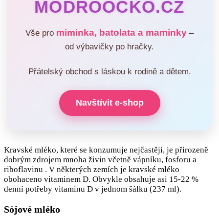
MODROOČKO.CZ
miminka, batolata a maminky
Vše pro
–
od výbavičky po hračky.
Přátelský obchod s láskou k rodině a dětem.
Navštívit e-shop
Kravské mléko, které se konzumuje nejčastěji, je přirozeně
dobrým zdrojem mnoha živin včetně vápníku, fosforu a
riboflavinu . V některých zemích je kravské mléko
obohaceno vitaminem D. Obvykle obsahuje asi 15-22 %
denní potřeby vitaminu D v jednom šálku (237 ml).
Sójové mléko