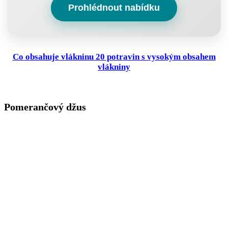
Prohlédnout nabídku
Co obsahuje vlákninu 20 potravin s vysokým obsahem
vlákniny
Pomerančový džus