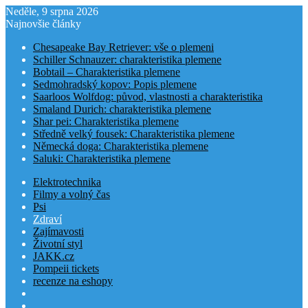
Neděle, 9 srpna 2026
Najnovšie články
Chesapeake Bay Retriever: vše o plemeni
Schiller Schnauzer: charakteristika plemene
Bobtail – Charakteristika plemene
Sedmohradský kopov: Popis plemene
Saarloos Wolfdog: původ, vlastnosti a charakteristika
Smaland Durich: charakteristika plemene
Shar pei: Charakteristika plemene
Středně velký fousek: Charakteristika plemene
Německá doga: Charakteristika plemene
Saluki: Charakteristika plemene
Elektrotechnika
Filmy a volný čas
Psi
Zdraví
Zajímavosti
Životní styl
JAKK.cz
Pompeii tickets
recenze na eshopy