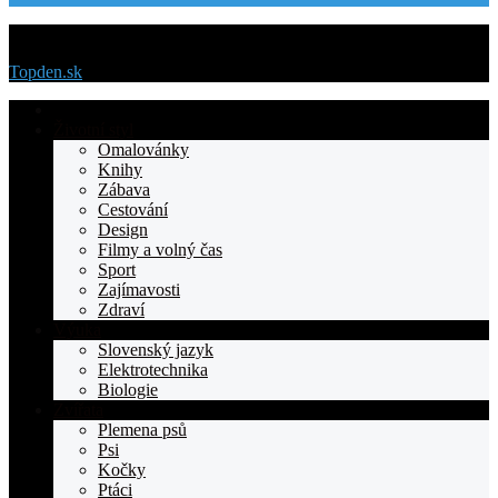
Menu
Topden.sk
Domovska
Životní styl
Omalovánky
Knihy
Zábava
Cestování
Design
Filmy a volný čas
Sport
Zajímavosti
Zdraví
Výuka
Slovenský jazyk
Elektrotechnika
Biologie
Zvířata
Plemena psů
Psi
Kočky
Ptáci