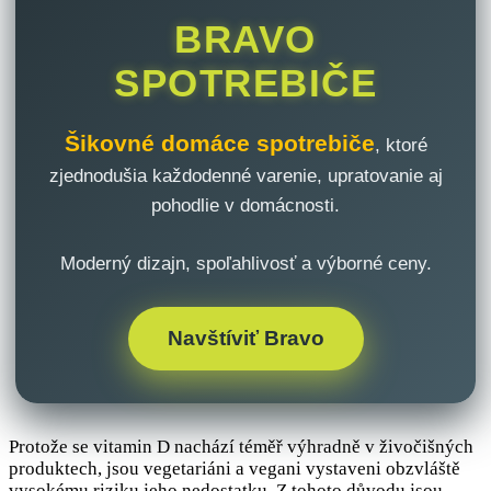
BRAVO
SPOTREBIČE
Šikovné domáce spotrebiče
, ktoré
zjednodušia každodenné varenie, upratovanie aj
pohodlie v domácnosti.
Moderný dizajn, spoľahlivosť a výborné ceny.
Navštíviť Bravo
Protože se vitamin D nachází téměř výhradně v živočišných
produktech, jsou vegetariáni a vegani vystaveni obzvláště
vysokému riziku jeho nedostatku. Z tohoto důvodu jsou