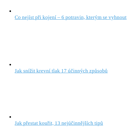
Co nejíst při kojení – 6 potravin, kterým se vyhnout
Jak snížit krevní tlak 17 účinných způsobů
Jak přestat kouřit, 13 nejúčinnějších tipů