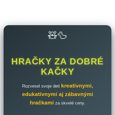
🧸🦆
HRAČKY ZA DOBRÉ
KAČKY
kreatívnymi,
Rozvesel svoje deti
edukatívnymi aj zábavnými
hračkami
za skvelé ceny.