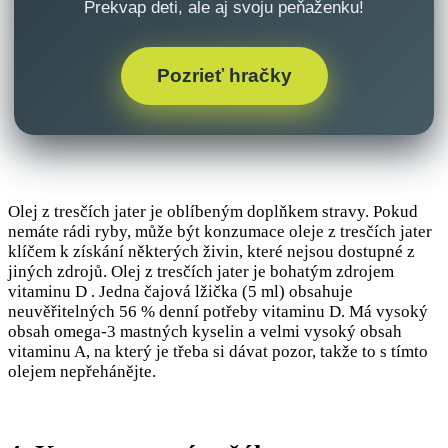
Prekvap deti, ale aj svoju peňaženku!
Pozrieť hračky
Olej z tresčích jater je oblíbeným doplňkem stravy. Pokud
nemáte rádi ryby, může být konzumace oleje z tresčích jater
klíčem k získání některých živin, které nejsou dostupné z
jiných zdrojů. Olej z tresčích jater je bohatým zdrojem
vitaminu D . Jedna čajová lžička (5 ml) obsahuje
neuvěřitelných 56 % denní potřeby vitaminu D. Má vysoký
obsah omega-3 mastných kyselin a velmi vysoký obsah
vitaminu A, na který je třeba si dávat pozor, takže to s tímto
olejem nepřehánějte.