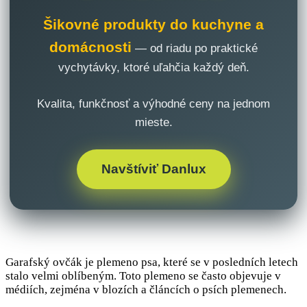
Šikovné produkty do kuchyne a
domácnosti
— od riadu po praktické
vychytávky, ktoré uľahčia každý deň.
Kvalita, funkčnosť a výhodné ceny na jednom
mieste.
Navštíviť Danlux
Garafský ovčák je plemeno psa, které se v posledních letech
stalo velmi oblíbeným. Toto plemeno se často objevuje v
médiích, zejména v blozích a článcích o psích plemenech.