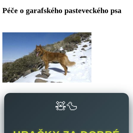
Péče o garafského pasteveckého psa
🧸🦆