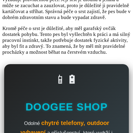
může se zacuchat a zauzlovat, proto je důležité ji pravidelně
kartáčovat a stříhat. Správná péče o srst zajistí, že pes bude v
dobrém zdravotním stavu a bude vypadat zdravě.
Kromě péče o srst je důležité, aby měl garafský ovčák
dostatek pohybu. Tento pes byl vyšlechtěn k práci a má silný
pracovní instinkt, takže potřebuje dostatek fyzické aktivity,
aby byl fit a zdravý. To znamená, že by měl mít pravidelné
procházky a možnost běhat na čerstvém vzduchu.
📱🔋
DOOGEE SHOP
chytré telefony, outdoor
Odolné
vybavení
a příslušenství, které vydrží i