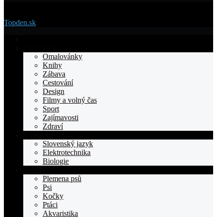
Menu
Topden.sk
Domovska
Životní styl
Omalovánky
Knihy
Zábava
Cestování
Design
Filmy a volný čas
Sport
Zajímavosti
Zdraví
Výuka
Slovenský jazyk
Elektrotechnika
Biologie
Zvířata
Plemena psů
Psi
Kočky
Ptáci
Akvaristika