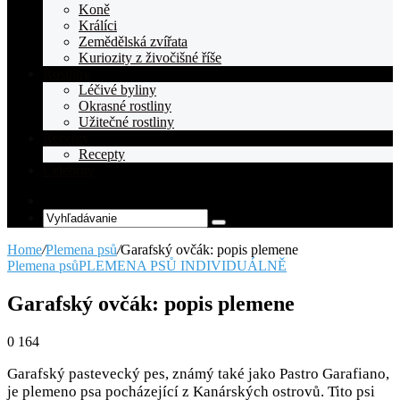
Koně
Králíci
Zemědělská zvířata
Kuriozity z živočišné říše
Rostliny
Léčivé byliny
Okrasné rostliny
Užitečné rostliny
Recepty
Recepty
Celebrity
Random
Article
Vyhľadávanie
Home
/
Plemena psů
/
Garafský ovčák: popis plemene
Plemena psů
PLEMENA PSŮ INDIVIDUÁLNĚ
Garafský ovčák: popis plemene
0
164
Garafský pastevecký pes, známý také jako Pastro Garafiano,
je plemeno psa pocházející z Kanárských ostrovů. Tito psi