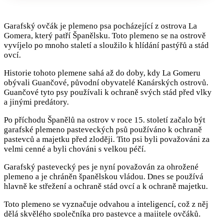
Garafský ovčák je plemeno psa pocházející z ostrova La
Gomera, který patří Španělsku. Toto plemeno se na ostrově
vyvíjelo po mnoho staletí a sloužilo k hlídání pastýřů a stád
ovcí.
Historie tohoto plemene sahá až do doby, kdy La Gomeru
obývali Guančové, původní obyvatelé Kanárských ostrovů.
Guančové tyto psy používali k ochraně svých stád před vlky
a jinými predátory.
Po příchodu Španělů na ostrov v roce 15. století začalo být
garafské plemeno pasteveckých psů používáno k ochraně
pastevců a majetku před zloději. Tito psi byli považováni za
velmi cenné a byli chováni s velkou péčí.
Garafský pastevecký pes je nyní považován za ohrožené
plemeno a je chráněn španělskou vládou. Dnes se používá
hlavně ke střežení a ochraně stád ovcí a k ochraně majetku.
Toto plemeno se vyznačuje odvahou a inteligencí, což z něj
dělá skvělého společníka pro pastevce a majitele ovčáků.