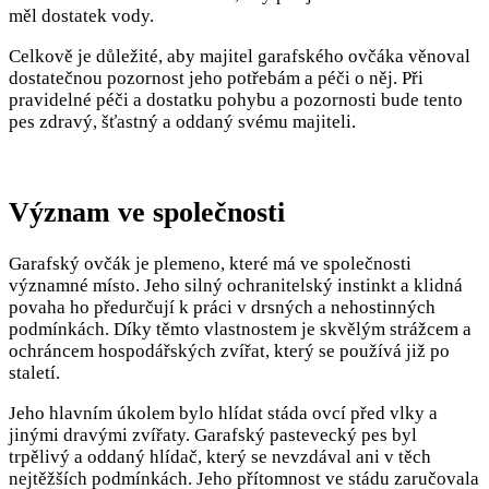
měl dostatek vody.
Celkově je důležité, aby majitel garafského ovčáka věnoval
dostatečnou pozornost jeho potřebám a péči o něj. Při
pravidelné péči a dostatku pohybu a pozornosti bude tento
pes zdravý, šťastný a oddaný svému majiteli.
Význam ve společnosti
Garafský ovčák je plemeno, které má ve společnosti
významné místo. Jeho silný ochranitelský instinkt a klidná
povaha ho předurčují k práci v drsných a nehostinných
podmínkách. Díky těmto vlastnostem je skvělým strážcem a
ochráncem hospodářských zvířat, který se používá již po
staletí.
Jeho hlavním úkolem bylo hlídat stáda ovcí před vlky a
jinými dravými zvířaty. Garafský pastevecký pes byl
trpělivý a oddaný hlídač, který se nevzdával ani v těch
nejtěžších podmínkách. Jeho přítomnost ve stádu zaručovala