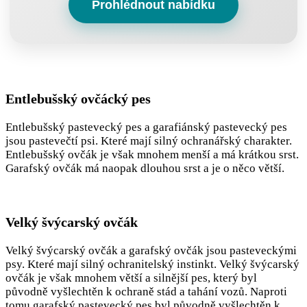
Prohlédnout nabídku
Entlebušský ovčácký pes
Entlebušský pastevecký pes a garafiánský pastevecký pes
jsou pastevečtí psi. Které mají silný ochranářský charakter.
Entlebušský ovčák je však mnohem menší a má krátkou srst.
Garafský ovčák má naopak dlouhou srst a je o něco větší.
Velký švýcarský ovčák
Velký švýcarský ovčák a garafský ovčák jsou pasteveckými
psy. Které mají silný ochranitelský instinkt. Velký švýcarský
ovčák je však mnohem větší a silnější pes, který byl
původně vyšlechtěn k ochraně stád a tahání vozů. Naproti
tomu garafský pastevecký pes byl původně vyšlechtěn k