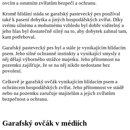
ovcím a ostatním zvířatům bezpečí a ochranu.
Kromě hlídání stáda se garafský pastevecký pes používal
také k pasení dobytka a jiných hospodářských zvířat. Díky
svému silnému a mohutnému vzhledu byl dobře viditelný a
jeho hlas byl dostatečně silný na to, aby dobytek zahnal tam,
kam potřeboval.
Garafský pastevecký pes byl a stále je vynikajícím hlídacím
psem. Jeho silné ochranné instinkty a vynikající smysly z
něj dělají výborného strážce majetku. Jeho přítomnost na
pozemku zajišťuje, že se na něj nikdo nedostane bez
povolení.
Celkově je garafský ovčák vynikajícím hlídacím psem a
ochráncem hospodářských zvířat. Jeho přítomnost ve stádě
nebo na pozemku zaručuje majitelům a jejich zvířatům
bezpečnost a ochranu.
Garafský ovčák v médiích