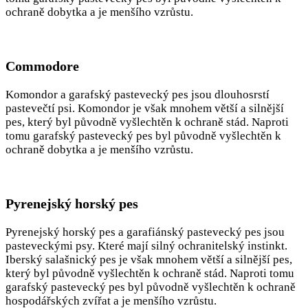
ochraně dobytka a je menšího vzrůstu.
Commodore
Komondor a garafský pastevecký pes jsou dlouhosrstí
pastevečtí psi. Komondor je však mnohem větší a silnější
pes, který byl původně vyšlechtěn k ochraně stád. Naproti
tomu garafský pastevecký pes byl původně vyšlechtěn k
ochraně dobytka a je menšího vzrůstu.
Pyrenejský horský pes
Pyrenejský horský pes a garafiánský pastevecký pes jsou
pasteveckými psy. Které mají silný ochranitelský instinkt.
Iberský salašnický pes je však mnohem větší a silnější pes,
který byl původně vyšlechtěn k ochraně stád. Naproti tomu
garafský pastevecký pes byl původně vyšlechtěn k ochraně
hospodářských zvířat a je menšího vzrůstu.