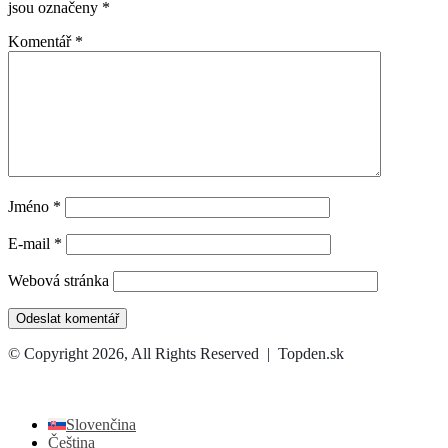
jsou označeny
*
Komentář
*
Jméno
*
E-mail
*
Webová stránka
© Copyright 2026, All Rights Reserved | Topden.sk
Facebook
X
WhatsApp
Telegram
Back
to
top
Slovenčina
button
Čeština