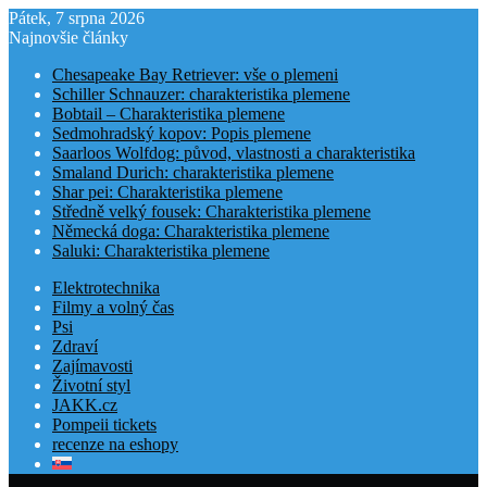
Pátek, 7 srpna 2026
Najnovšie články
Chesapeake Bay Retriever: vše o plemeni
Schiller Schnauzer: charakteristika plemene
Bobtail – Charakteristika plemene
Sedmohradský kopov: Popis plemene
Saarloos Wolfdog: původ, vlastnosti a charakteristika
Smaland Durich: charakteristika plemene
Shar pei: Charakteristika plemene
Středně velký fousek: Charakteristika plemene
Německá doga: Charakteristika plemene
Saluki: Charakteristika plemene
Elektrotechnika
Filmy a volný čas
Psi
Zdraví
Zajímavosti
Životní styl
JAKK.cz
Pompeii tickets
recenze na eshopy