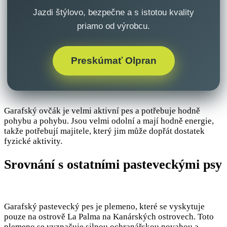
Jazdi štýlovo, bezpečne a s istotou kvality
priamo od výrobcu.
Preskúmať Olpran
Garafský ovčák je velmi aktivní pes a potřebuje hodně
pohybu a pohybu. Jsou velmi odolní a mají hodně energie,
takže potřebují majitele, který jim může dopřát dostatek
fyzické aktivity.
Srovnání s ostatními pasteveckými psy
Garafský pastevecký pes je plemeno, které se vyskytuje
pouze na ostrově La Palma na Kanárských ostrovech. Toto
plemeno se vyznačuje silnou ochranářskou povahou a