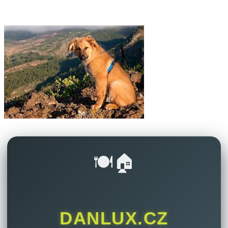
🍽️🏠
DANLUX.CZ