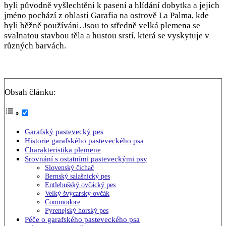
byli původně vyšlechtěni k pasení a hlídání dobytka a jejich
jméno pochází z oblasti Garafia na ostrově La Palma, kde
byli běžně používáni. Jsou to středně velká plemena se
svalnatou stavbou těla a hustou srstí, která se vyskytuje v
různých barvách.
Obsah článku:
Garafský pastevecký pes
Historie garafského pasteveckého psa
Charakteristika plemene
Srovnání s ostatními pasteveckými psy
Slovenský čichač
Bernský salašnický pes
Entlebušský ovčácký pes
Velký švýcarský ovčák
Commodore
Pyrenejský horský pes
Péče o garafského pasteveckého psa