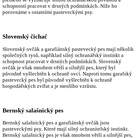
schopností pracovat v drsných podmínkách. Níže ho
porovnáme s ostatními pasteveckými psy.
Slovenský čichač
Slovenský ovčák a garafiánský pastevecký pes mají několik
společných rysů, například silný ochranářský instinkt a
schopnost pracovat v drsných podmínkách. Slovenský
ovčák je však mnohem větší a silnější pes, který byl
původně vyšlechtěn k ochraně ovcí. Naproti tomu garafský
pastevecký pes byl původně vyšlechtěn k ochraně
hospodářských zvířat a je menšího vzrůstu.
Bernský salašnický pes
Bernský salašnický pes a garafiánský ovčák jsou
pasteveckými psy. Které mají silný ochranitelský instinkt.
Bernský salašnický pes je však mnohem větší a silnější pes,