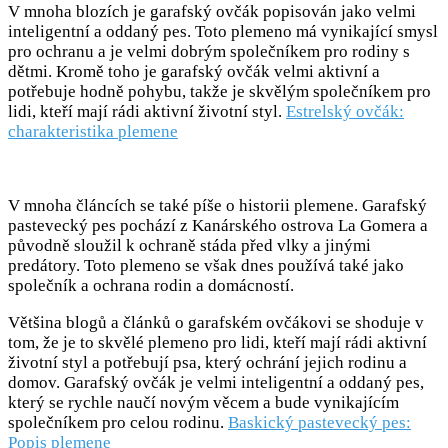
V mnoha blozích je garafský ovčák popisován jako velmi
inteligentní a oddaný pes. Toto plemeno má vynikající smysl
pro ochranu a je velmi dobrým společníkem pro rodiny s
dětmi. Kromě toho je garafský ovčák velmi aktivní a
potřebuje hodně pohybu, takže je skvělým společníkem pro
lidi, kteří mají rádi aktivní životní styl.
Estrelský ovčák:
charakteristika plemene
V mnoha článcích se také píše o historii plemene. Garafský
pastevecký pes pochází z Kanárského ostrova La Gomera a
původně sloužil k ochraně stáda před vlky a jinými
predátory. Toto plemeno se však dnes používá také jako
společník a ochrana rodin a domácností.
Většina blogů a článků o garafském ovčákovi se shoduje v
tom, že je to skvělé plemeno pro lidi, kteří mají rádi aktivní
životní styl a potřebují psa, který ochrání jejich rodinu a
domov. Garafský ovčák je velmi inteligentní a oddaný pes,
který se rychle naučí novým věcem a bude vynikajícím
společníkem pro celou rodinu.
Baskický pastevecký pes:
Popis plemene