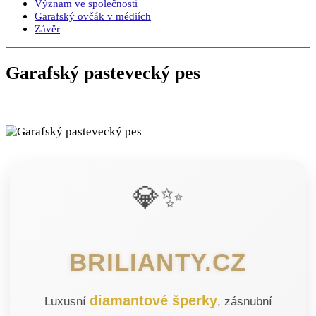
Význam ve společnosti
Garafský ovčák v médiích
Závěr
Garafský pastevecký pes
💎✨
BRILIANTY.CZ
diamantové šperky
Luxusní
, zásnubní