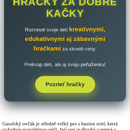
HRAČKY ZA DOBRÉ
KAČKY
kreatívnymi,
Rozvesel svoje deti
edukatívnymi aj zábavnými
hračkami
za skvelé ceny.
Prekvap deti, ale aj svoju peňaženku!
Pozrieť hračky
Garafský ovčák je středně velký pes s hustou srstí, která
vyžaduje pravidelnou péči. Její srst je dlouhá a jemná a