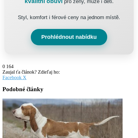
kvalitní obuvi
pro ženy, muže i děti.
Styl, komfort i férové ceny na jednom místě.
Prohlédnout nabídku
0
164
Zaujal ťa článok? Zdieľaj ho:
Pinterest
Messenger
Messenger
WhatsApp
Share
Facebook
X
via
Email
Podobné články