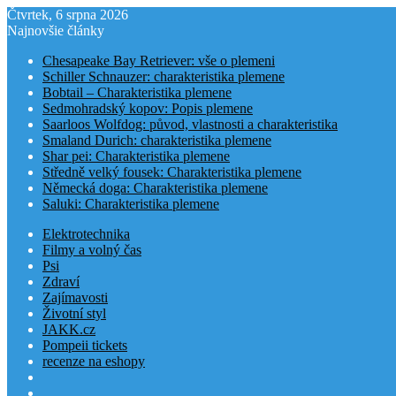
Čtvrtek, 6 srpna 2026
Najnovšie články
Chesapeake Bay Retriever: vše o plemeni
Schiller Schnauzer: charakteristika plemene
Bobtail – Charakteristika plemene
Sedmohradský kopov: Popis plemene
Saarloos Wolfdog: původ, vlastnosti a charakteristika
Smaland Durich: charakteristika plemene
Shar pei: Charakteristika plemene
Středně velký fousek: Charakteristika plemene
Německá doga: Charakteristika plemene
Saluki: Charakteristika plemene
Elektrotechnika
Filmy a volný čas
Psi
Zdraví
Zajímavosti
Životní styl
JAKK.cz
Pompeii tickets
recenze na eshopy