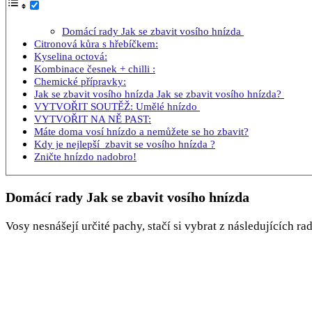
Domácí rady Jak se zbavit vosího hnízda
Citronová kůra s hřebíčkem:
Kyselina octová:
Kombinace česnek + chilli :
Chemické přípravky:
Jak se zbavit vosího hnízda Jak se zbavit vosího hnízda?
VYTVOŘIT SOUTĚŽ: Umělé hnízdo
VYTVOŘIT NA NĚ PAST:
Máte doma vosí hnízdo a nemůžete se ho zbavit?
Kdy je nejlepší zbavit se vosího hnízda ?
Zničte hnízdo nadobro!
Domácí rady Jak se zbavit vosího hnízda
Vosy nesnášejí určité pachy, stačí si vybrat z následujících