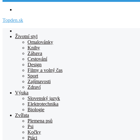
Menu
Topden.sk
Domovska
Životní styl
Omalovánky
Knihy
Zábava
Cestování
Design
Filmy a volný čas
Sport
Zajímavosti
Zdraví
Výuka
Slovenský jazyk
Elektrotechnika
Biologie
Zvířata
Plemena psů
Psi
Kočky
Ptáci