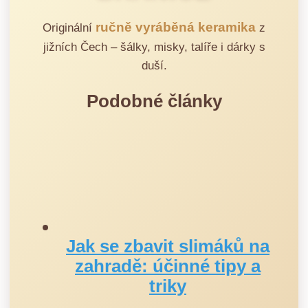
ručně vyráběná keramika
Originální
z
jižních Čech – šálky, misky, talíře i dárky s
duší.
Podobné články
Jak se zbavit slimáků na
zahradě: účinné tipy a
triky