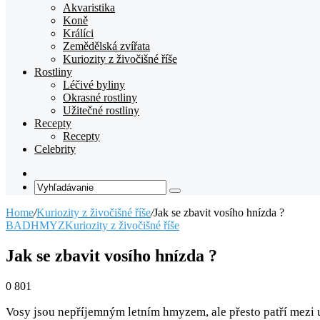
Akvaristika
Koně
Králíci
Zemědělská zvířata
Kuriozity z živočišné říše
Rostliny
Léčivé byliny
Okrasné rostliny
Užitečné rostliny
Recepty
Recepty
Celebrity
Random
Article
Vyhľadávanie
Home
/
Kuriozity z živočišné říše
/
Jak se zbavit vosího hnízda ?
BAD
HMYZ
Kuriozity z živočišné říše
Jak se zbavit vosího hnízda ?
0
801
Vosy jsou nepříjemným letním hmyzem, ale přesto patří mezi u