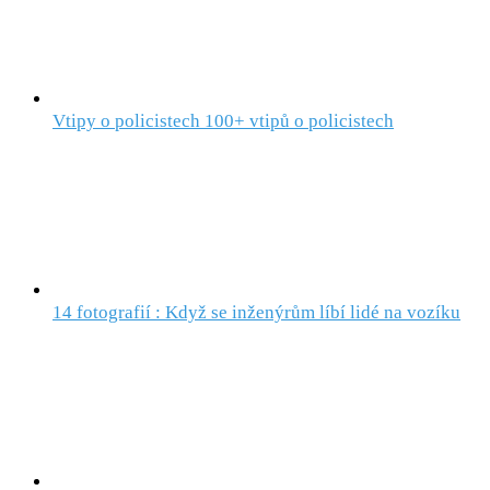
Vtipy o policistech 100+ vtipů o policistech
14 fotografií : Když se inženýrům líbí lidé na vozíku