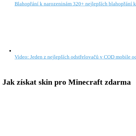
Blahopřání k narozeninám 320+ nejlepších blahopřání 
Video: Jeden z nejlepších odstřelovačů v COD mobile o
Jak získat skin pro Minecraft zdarma