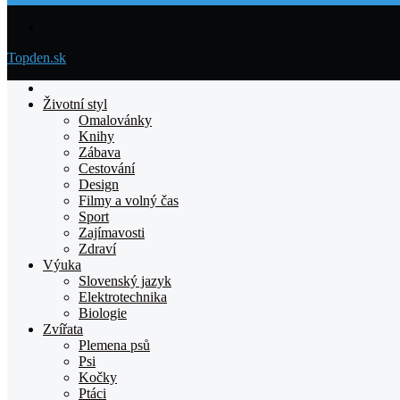
Menu
Topden.sk
Domovska
Životní styl
Omalovánky
Knihy
Zábava
Cestování
Design
Filmy a volný čas
Sport
Zajímavosti
Zdraví
Výuka
Slovenský jazyk
Elektrotechnika
Biologie
Zvířata
Plemena psů
Psi
Kočky
Ptáci