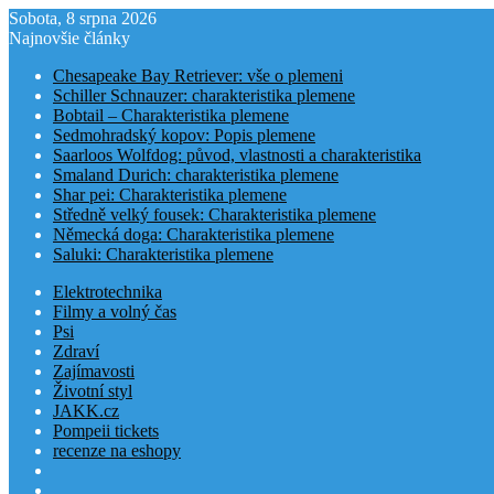
Sobota, 8 srpna 2026
Najnovšie články
Chesapeake Bay Retriever: vše o plemeni
Schiller Schnauzer: charakteristika plemene
Bobtail – Charakteristika plemene
Sedmohradský kopov: Popis plemene
Saarloos Wolfdog: původ, vlastnosti a charakteristika
Smaland Durich: charakteristika plemene
Shar pei: Charakteristika plemene
Středně velký fousek: Charakteristika plemene
Německá doga: Charakteristika plemene
Saluki: Charakteristika plemene
Elektrotechnika
Filmy a volný čas
Psi
Zdraví
Zajímavosti
Životní styl
JAKK.cz
Pompeii tickets
recenze na eshopy