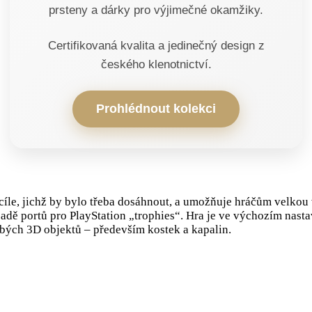
prsteny a dárky pro výjimečné okamžiky.
Certifikovaná kvalita a jedinečný design z
českého klenotnictví.
Prohlédnout kolekci
íle, jichž by bylo třeba dosáhnout, a umožňuje hráčům velkou v
adě portů pro PlayStation „trophies“. Hra je ve výchozím nastav
rubých 3D objektů – především kostek a kapalin.