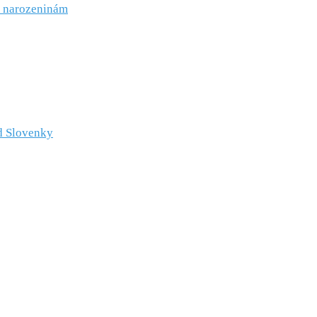
k narozeninám
d Slovenky