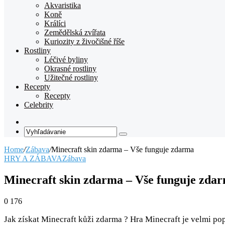
Akvaristika
Koně
Králíci
Zemědělská zvířata
Kuriozity z živočišné říše
Rostliny
Léčivé byliny
Okrasné rostliny
Užitečné rostliny
Recepty
Recepty
Celebrity
Random
Article
Vyhľadávanie
Home
/
Zábava
/
Minecraft skin zdarma – Vše funguje zdarma
HRY A ZÁBAVA
Zábava
Minecraft skin zdarma – Vše funguje zda
0
176
Jak získat Minecraft kůži zdarma ? Hra Minecraft je velmi po