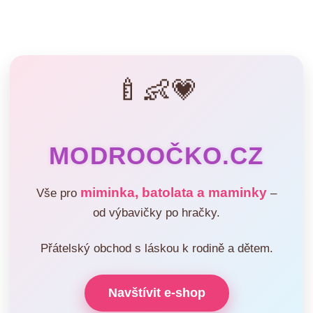
🍼👶💗
MODROOČKO.CZ
miminka, batolata a maminky
Vše pro
–
od výbavičky po hračky.
Přátelský obchod s láskou k rodině a dětem.
Navštívit e-shop