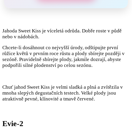
Jahoda Sweet Kiss je víceletá odrůda. Dobře roste v půdě
nebo v nádobách.
Chcete-li dosáhnout co nejvyšší úrody, odštipujte první
růžice květů v prvním roce růstu a plody sbírejte později v
sezóně. Pravidelně sbírejte plody, jakmile dozrají, abyste
podpořili silné plodenství po celou sezónu.
Chuť jahod Sweet Kiss je velmi sladká a plná a zvítězila v
mnoha slepých degustačních testech. Velké plody jsou
atraktivně pevné, klínovité a tmavě červené.
Evie-2