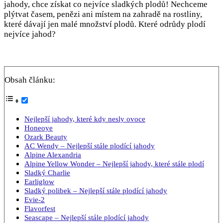
jahody, chce získat co nejvíce sladkých plodů! Nechceme
plýtvat časem, penězi ani místem na zahradě na rostliny,
které dávají jen malé množství plodů. Které odrůdy plodí
nejvíce jahod?
Obsah článku:
Nejlepší jahody, které kdy nesly ovoce
Honeoye
Ozark Beauty
AC Wendy – Nejlepší stále plodící jahody
Alpine Alexandria
Alpine Yellow Wonder – Nejlepší jahody, které stále plodí
Sladký Charlie
Earliglow
Sladký polibek – Nejlepší stále plodící jahody
Evie-2
Flavorfest
Seascape – Nejlepší stále plodící jahody