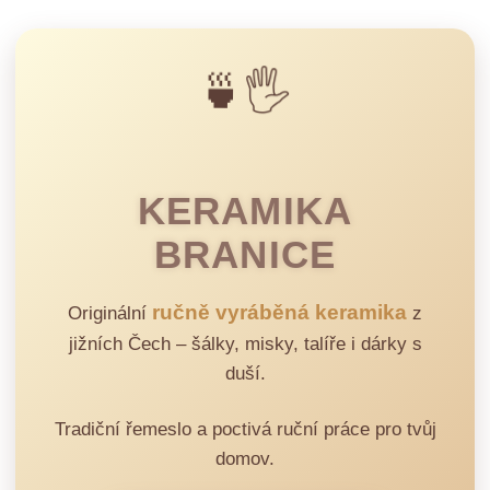
🍵🖐️
KERAMIKA
BRANICE
ručně vyráběná keramika
Originální
z
jižních Čech – šálky, misky, talíře i dárky s
duší.
Tradiční řemeslo a poctivá ruční práce pro tvůj
domov.