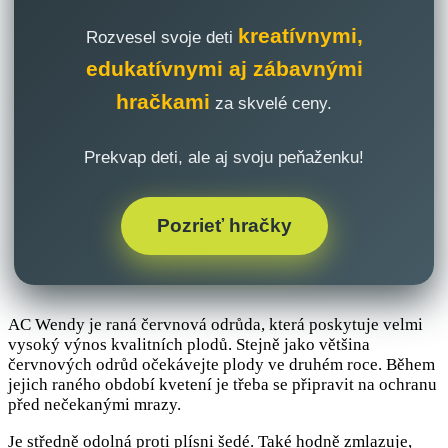
kreatívnymi,
Rozvesel svoje deti
edukatívnymi aj zábavnými
hračkami
za skvelé ceny.
Prekvap deti, ale aj svoju peňaženku!
Pozrieť hračky
AC Wendy je raná červnová odrůda, která poskytuje velmi
vysoký výnos kvalitních plodů. Stejně jako většina
červnových odrůd očekávejte plody ve druhém roce. Během
jejich raného období kvetení je třeba se připravit na ochranu
před nečekanými mrazy.
Je středně odolná proti plísni šedé. Také hodně zmlazuje,