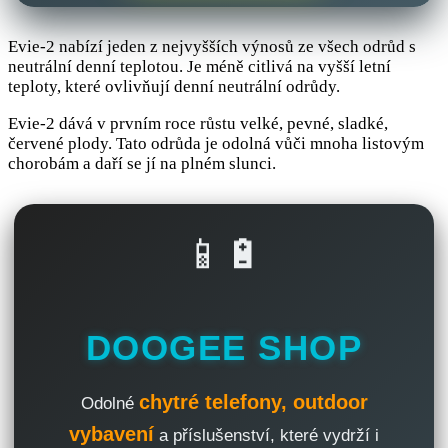
Evie-2 nabízí jeden z nejvyšších výnosů ze všech odrůd s
neutrální denní teplotou. Je méně citlivá na vyšší letní
teploty, které ovlivňují denní neutrální odrůdy.
Evie-2 dává v prvním roce růstu velké, pevné, sladké,
červené plody. Tato odrůda je odolná vůči mnoha listovým
chorobám a daří se jí na plném slunci.
📱🔋
DOOGEE SHOP
chytré telefony, outdoor
Odolné
vybavení
a příslušenství, které vydrží i