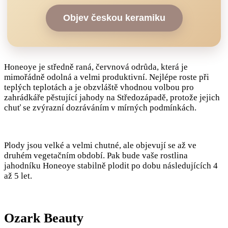
Objev českou keramiku
Honeoye je středně raná, červnová odrůda, která je
mimořádně odolná a velmi produktivní. Nejlépe roste při
teplých teplotách a je obzvláště vhodnou volbou pro
zahrádkáře pěstující jahody na Středozápadě, protože jejich
chuť se zvýrazní dozráváním v mírných podmínkách.
Plody jsou velké a velmi chutné, ale objevují se až ve
druhém vegetačním období. Pak bude vaše rostlina
jahodníku Honeoye stabilně plodit po dobu následujících 4
až 5 let.
Ozark Beauty