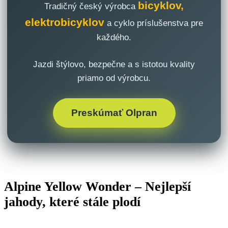
bicyklov,
Tradičný český výrobca
elektrobicyklov
a cyklo príslušenstva pre
každého.
Jazdi štýlovo, bezpečne a s istotou kvality
priamo od výrobcu.
Preskúmať Olpran
Alpine Yellow Wonder – Nejlepší
jahody, které stále plodí