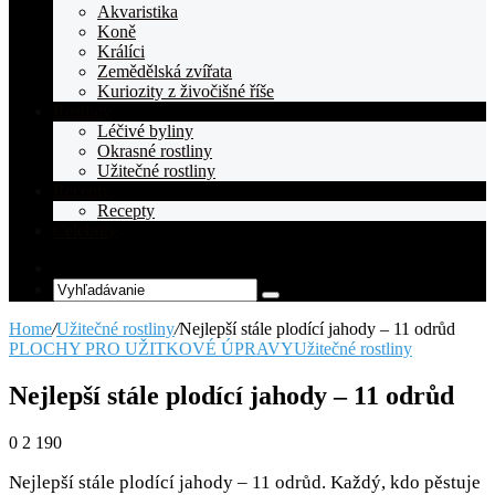
Akvaristika
Koně
Králíci
Zemědělská zvířata
Kuriozity z živočišné říše
Rostliny
Léčivé byliny
Okrasné rostliny
Užitečné rostliny
Recepty
Recepty
Celebrity
Random
Article
Vyhľadávanie
Home
/
Užitečné rostliny
/
Nejlepší stále plodící jahody – 11 odrůd
PLOCHY PRO UŽITKOVÉ ÚPRAVY
Užitečné rostliny
Nejlepší stále plodící jahody – 11 odrůd
0
2 190
Nejlepší stále plodící jahody – 11 odrůd. Každý, kdo pěstuje