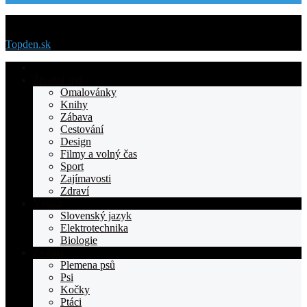
Menu
Topden.sk
Domovska
Životní styl
Omalovánky
Knihy
Zábava
Cestování
Design
Filmy a volný čas
Sport
Zajímavosti
Zdraví
Výuka
Slovenský jazyk
Elektrotechnika
Biologie
Zvířata
Plemena psů
Psi
Kočky
Ptáci