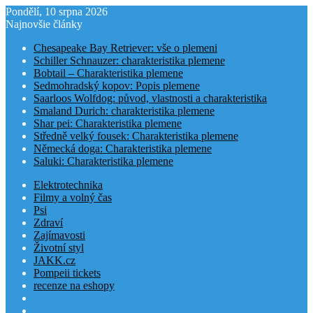
Pondělí, 10 srpna 2026
Najnovšie články
Chesapeake Bay Retriever: vše o plemeni
Schiller Schnauzer: charakteristika plemene
Bobtail – Charakteristika plemene
Sedmohradský kopov: Popis plemene
Saarloos Wolfdog: původ, vlastnosti a charakteristika
Smaland Durich: charakteristika plemene
Shar pei: Charakteristika plemene
Středně velký fousek: Charakteristika plemene
Německá doga: Charakteristika plemene
Saluki: Charakteristika plemene
Elektrotechnika
Filmy a volný čas
Psi
Zdraví
Zajímavosti
Životní styl
JAKK.cz
Pompeii tickets
recenze na eshopy