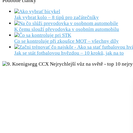
Podobné články
Jak vybrat kolo – 8 tipů pro začátečníky
K čemu slouží převodovka v osobním automobilu
Co se kontroluje při zkoušce MOT – všechny díly
Jak se stát fotbalovou hvězdou – 10 kroků, jak na to