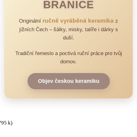
BRANICE
ručně vyráběná keramika
Originální
z
jižních Čech – šálky, misky, talíře i dárky s
duší.
Tradiční řemeslo a poctivá ruční práce pro tvůj
domov.
Objev českou keramiku
795 k)