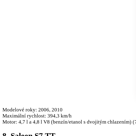
Modelové roky: 2006, 2010
Maximální rychlost: 394,3 km/h
Motor: 4,7 l a 4,8 l V8 (benzín/etanol s dvojitým chlazením) (
8. Saleen S7 TT