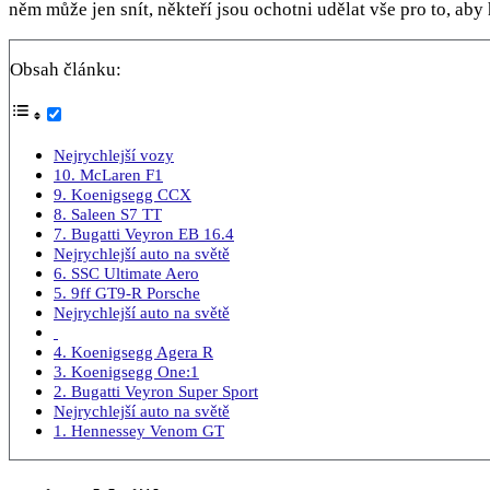
něm může jen snít, někteří jsou ochotni udělat vše pro to, aby 
Obsah článku:
Nejrychlejší vozy
10. McLaren F1
9. Koenigsegg CCX
8. Saleen S7 TT
7. Bugatti Veyron EB 16.4
Nejrychlejší auto na světě
6. SSC Ultimate Aero
5. 9ff GT9-R Porsche
Nejrychlejší auto na světě
4. Koenigsegg Agera R
3. Koenigsegg One:1
2. Bugatti Veyron Super Sport
Nejrychlejší auto na světě
1. Hennessey Venom GT