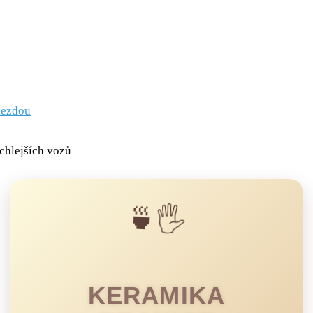
🍵🖐️
KERAMIKA