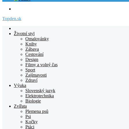
Menu
Topden.sk
Domovska
Životní styl
Omalovánky
Knihy
Zábava
Cestování
Design
Filmy a volný čas
Sport
Zajímavosti
Zdraví
Výuka
Slovenský jazyk
Elektrotechnika
Biologie
Zvířata
Plemena psů
Psi
Kočky
Ptáci