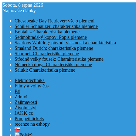
Sobota, 8 srpna 2026
Najnovšie články
Chesapeake Bay Retriever: vše o plemeni
Schiller Schnauzer: charakteristika plemene
Bobtail – Charakteristika plemene
Sedmohradský kopov: Popis plemene
Saarloos Wolfdog: původ, vlastnosti a charakteristika
Smaland Durich: charakteristika plemene
Shar pei: Charakteristika plemene
Středně velký fousek: Charakteristika plemene
Německá doga: Charakteristika plemene
Saluki: Charakteristika plemene
Elektrotechnika
Filmy a volný čas
Psi
Zdraví
Zajímavosti
Životní styl
JAKK.cz
Pompeii tickets
recenze na eshopy