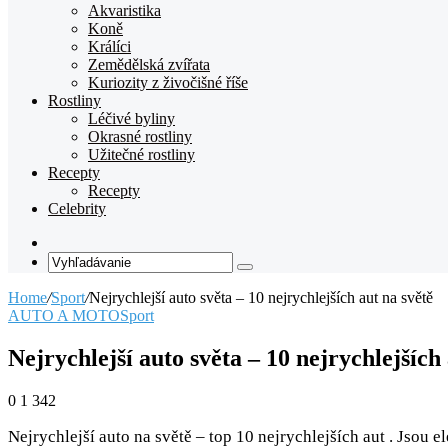
Akvaristika
Koně
Králíci
Zemědělská zvířata
Kuriozity z živočišné říše
Rostliny
Léčivé byliny
Okrasné rostliny
Užitečné rostliny
Recepty
Recepty
Celebrity
Random
Article
Vyhľadávanie
Home
/
Sport
/
Nejrychlejší auto světa – 10 nejrychlejších aut na světě
AUTO A MOTO
Sport
Nejrychlejší auto světa – 10 nejrychlejších 
0
1 342
Nejrychlejší auto na světě – top 10 nejrychlejších aut . Jsou e