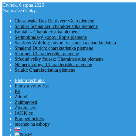
Čtvrtek, 6 srpna 2026
Najnovšie články
Chesapeake Bay Retriever: vše o plemeni
Schiller Schnauzer: charakteristika plemene
Bobtail – Charakteristika plemene
Sedmohradský kopov: Popis plemene
Saarloos Wolfdog: původ, vlastnosti a charakteristika
Smaland Durich: charakteristika plemene
Shar pei: Charakteristika plemene
Středně velký fousek: Charakteristika plemene
Německá doga: Charakteristika plemene
Saluki: Charakteristika plemene
Elektrotechnika
Filmy a volný čas
Psi
Zdraví
Zajímavosti
Životní styl
JAKK.cz
Pompeii tickets
recenze na eshopy