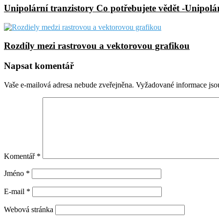
Unipolární tranzistory Co potřebujete vědět -Unipolár
Rozdíly mezi rastrovou a vektorovou grafikou
Napsat komentář
Vaše e-mailová adresa nebude zveřejněna.
Vyžadované informace js
Komentář
*
Jméno
*
E-mail
*
Webová stránka