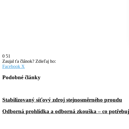
0
51
Zaujal ťa článok? Zdieľaj ho:
Pinterest
Messenger
Messenger
WhatsApp
Share
Facebook
X
via
Email
Podobné články
Stabilizovaný síťový zdroj stejnosměrného proudu
Odborná prohlídka a odborná zkouška – co potřebuj