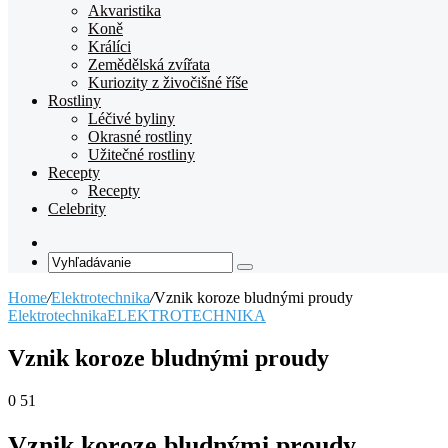
Akvaristika
Koně
Králíci
Zemědělská zvířata
Kuriozity z živočišné říše
Rostliny
Léčivé byliny
Okrasné rostliny
Užitečné rostliny
Recepty
Recepty
Celebrity
Random
Article
Vyhľadávanie
Home
/
Elektrotechnika
/
Vznik koroze bludnými proudy
Elektrotechnika
ELEKTROTECHNIKA
Vznik koroze bludnými proudy
0
51
Vznik koroze bludnými proudy