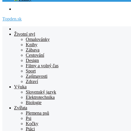
Menu
Topden.sk
Domovska
Životní styl
Omalovánky
Knihy
Zábava
Cestování
Design
Filmy a volný čas
Sport
Zajímavosti
Zdraví
Výuka
Slovenský jazyk
Elektrotechnika
Biologie
Zvířata
Plemena psů
Psi
Kočky
Ptáci