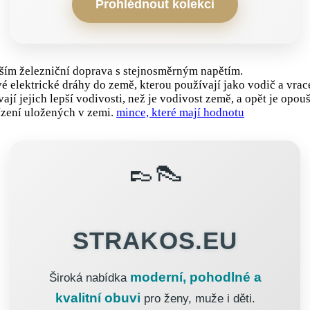
Prohlédnout kolekci
vším železniční doprava s stejnosměrným napětím.
é elektrické dráhy do země, kterou používají jako vodič a vrace
ají jejich lepší vodivosti, než je vodivost země, a opět je opou
řízení uložených v zemi.
mince, které mají hodnotu
👞👠
STRAKOS.EU
moderní, pohodlné a
Široká nabídka
kvalitní obuvi
pro ženy, muže i děti.