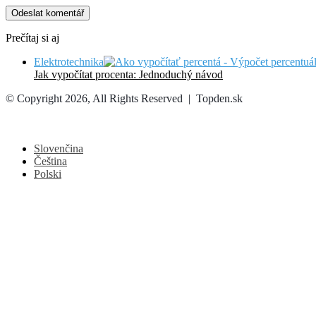
Prečítaj si aj
Close
Elektrotechnika
Jak vypočítat procenta: Jednoduchý návod
© Copyright 2026, All Rights Reserved | Topden.sk
Facebook
X
Messenger
Messenger
Share
Facebook
X
WhatsApp
Telegram
Back
via
to
Email
top
Slovenčina
button
Čeština
Polski