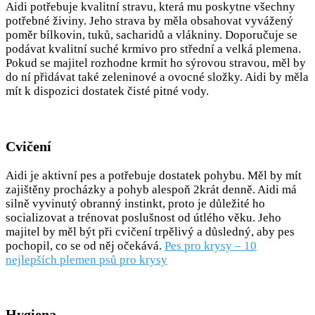
Aidi potřebuje kvalitní stravu, která mu poskytne všechny
potřebné živiny. Jeho strava by měla obsahovat vyvážený
poměr bílkovin, tuků, sacharidů a vlákniny. Doporučuje se
podávat kvalitní suché krmivo pro střední a velká plemena.
Pokud se majitel rozhodne krmit ho sýrovou stravou, měl by
do ní přidávat také zeleninové a ovocné složky. Aidi by měla
mít k dispozici dostatek čisté pitné vody.
Cvičení
Aidi je aktivní pes a potřebuje dostatek pohybu. Měl by mít
zajištěny procházky a pohyb alespoň 2krát denně. Aidi má
silně vyvinutý obranný instinkt, proto je důležité ho
socializovat a trénovat poslušnost od útlého věku. Jeho
majitel by měl být při cvičení trpělivý a důsledný, aby pes
pochopil, co se od něj očekává.
Pes pro krysy – 10
nejlepších plemen psů pro krysy
Hygiena