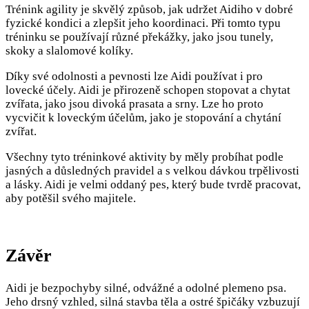
Trénink agility je skvělý způsob, jak udržet Aidiho v dobré
fyzické kondici a zlepšit jeho koordinaci. Při tomto typu
tréninku se používají různé překážky, jako jsou tunely,
skoky a slalomové kolíky.
Díky své odolnosti a pevnosti lze Aidi používat i pro
lovecké účely. Aidi je přirozeně schopen stopovat a chytat
zvířata, jako jsou divoká prasata a srny. Lze ho proto
vycvičit k loveckým účelům, jako je stopování a chytání
zvířat.
Všechny tyto tréninkové aktivity by měly probíhat podle
jasných a důsledných pravidel a s velkou dávkou trpělivosti
a lásky. Aidi je velmi oddaný pes, který bude tvrdě pracovat,
aby potěšil svého majitele.
Závěr
Aidi je bezpochyby silné, odvážné a odolné plemeno psa.
Jeho drsný vzhled, silná stavba těla a ostré špičáky vzbuzují