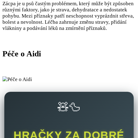
Zácpa je u psů častým problémem, který může být způsoben
různými faktory, jako je strava, dehydratace a nedostatek
pohybu. Mezi příznaky patří neschopnost vyprázdnit střeva,
bolest a nevolnost. Léčba zahrnuje změnu stravy, přidání
vlákniny a podávání léků na zmírnění příznaků.
Péče o Aidi
🧸🦆
HRAČKY ZA DOBRÉ