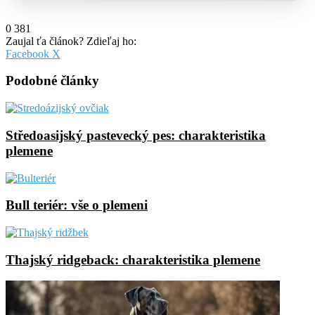
0
381
Zaujal ťa článok? Zdieľaj ho:
Pinterest
Messenger
Messenger
WhatsApp
Share
Facebook
X
via
Email
Podobné články
Středoasijský pastevecký pes: charakteristika
plemene
Bull teriér: vše o plemeni
Thajský ridgeback: charakteristika plemene