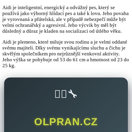
Aidi je inteligentní, energický a odvážný pes, který se
používá jako výborný hlídací pes a také k lovu. Jeho povaha
je vyrovnaná a přátelská, ale v případě nebezpečí může být
velmi ochranářský a agresivní. Jeho výcvik by měl být
důsledný a důraz je kladen na socializaci od útlého věku.
Aidi je plemeno, které miluje svou rodinu a je velmi oddané
svému majiteli. Díky svému vynikajícímu sluchu a čichu je
skvělým společníkem pro nejrůznější venkovní aktivity.
Jeho výška se pohybuje od 53 do 61 cm a hmotnost od 23 do
25 kg.
🚴‍♂️🔧
OLPRAN.CZ