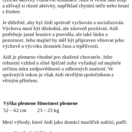
a užívají si různé aktivity, například chytání míče nebo hraní
s frisbee.
Je důležité, aby byl Aidi správně vychován a socializován.
Výchova musí být důsledná, ale zároveň pozitivní. Aidi
potřebuje jasné hranice a pravidla, ale také lásku a
pozornost. Jeho majitel by měl být připraven věnovat jeho
výchově a výcviku dostatek času a trpělivosti.
Aidi je plemeno vhodné pro zkušené chovatele. Jeho
robustní vzhled a silné špičaté zuby vyžadují od majitele
určitou míru zodpovědnosti a odborných znalostí. Ve
správných rukou je však Aidi skvělým společníkem a
věrným přítelem.
Výška plemene
Hmotnost plemene
52 – 62 cm
23 – 25 kg
Mezi výhody, které Aidi jako domácí mazlíček nabízí, patří: