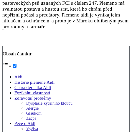
pasteveckých psů uznaných FCI s číslem 247. Plemeno má
svalnatou postavu a hustou srst, která ho chrání před
nepřízní počasí a predátory. Plemeno aidi je vynikajícím
hlídačem a ochráncem, a proto je v Maroku oblíbeným psem
pro rodiny a farmáře.
Obsah článku:
Aidi
Historie plemene Aidi
Charakteristika Aidi
Fyzikální vlastnosti
Zdravotní problémy
Dysplazie kyčelního kloubu
Alergie
Glaukom
Zácpa
Péče o Aidi
Výživa