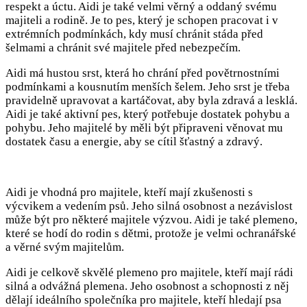
respekt a úctu. Aidi je také velmi věrný a oddaný svému
majiteli a rodině. Je to pes, který je schopen pracovat i v
extrémních podmínkách, kdy musí chránit stáda před
šelmami a chránit své majitele před nebezpečím.
Aidi má hustou srst, která ho chrání před povětrnostními
podmínkami a kousnutím menších šelem. Jeho srst je třeba
pravidelně upravovat a kartáčovat, aby byla zdravá a lesklá.
Aidi je také aktivní pes, který potřebuje dostatek pohybu a
pohybu. Jeho majitelé by měli být připraveni věnovat mu
dostatek času a energie, aby se cítil šťastný a zdravý.
Aidi je vhodná pro majitele, kteří mají zkušenosti s
výcvikem a vedením psů. Jeho silná osobnost a nezávislost
může být pro některé majitele výzvou. Aidi je také plemeno,
které se hodí do rodin s dětmi, protože je velmi ochranářské
a věrné svým majitelům.
Aidi je celkově skvělé plemeno pro majitele, kteří mají rádi
silná a odvážná plemena. Jeho osobnost a schopnosti z něj
dělají ideálního společníka pro majitele, kteří hledají psa