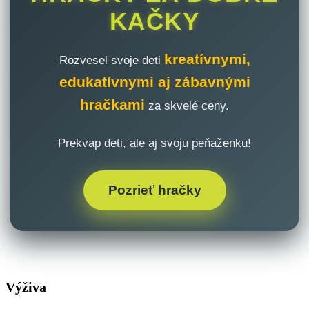
KAČKY
kreatívnymi,
Rozvesel svoje deti
edukatívnymi aj zábavnými
hračkami
za skvelé ceny.
Prekvap deti, ale aj svoju peňaženku!
Pozrieť hračky
Výživa