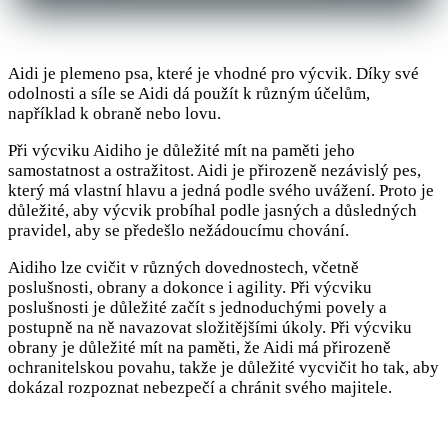
Aidi je plemeno psa, které je vhodné pro výcvik. Díky své
odolnosti a síle se Aidi dá použít k různým účelům,
například k obraně nebo lovu.
Při výcviku Aidiho je důležité mít na paměti jeho
samostatnost a ostražitost. Aidi je přirozeně nezávislý pes,
který má vlastní hlavu a jedná podle svého uvážení. Proto je
důležité, aby výcvik probíhal podle jasných a důsledných
pravidel, aby se předešlo nežádoucímu chování.
Aidiho lze cvičit v různých dovednostech, včetně
poslušnosti, obrany a dokonce i agility. Při výcviku
poslušnosti je důležité začít s jednoduchými povely a
postupně na ně navazovat složitějšími úkoly. Při výcviku
obrany je důležité mít na paměti, že Aidi má přirozeně
ochranitelskou povahu, takže je důležité vycvičit ho tak, aby
dokázal rozpoznat nebezpečí a chránit svého majitele.