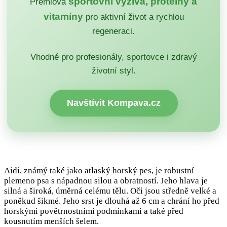
sportovní výživa, proteiny a
Prémiová
vitamíny
pro aktivní život a rychlou
regeneraci.
Vhodné pro profesionály, sportovce i zdravý
životní styl.
Navštívit Kompava.cz
Aidi, známý také jako atlaský horský pes, je robustní
plemeno psa s nápadnou silou a obratností. Jeho hlava je
silná a široká, úměrná celému tělu. Oči jsou středně velké a
poněkud šikmé. Jeho srst je dlouhá až 6 cm a chrání ho před
horskými povětrnostními podmínkami a také před
kousnutím menších šelem.