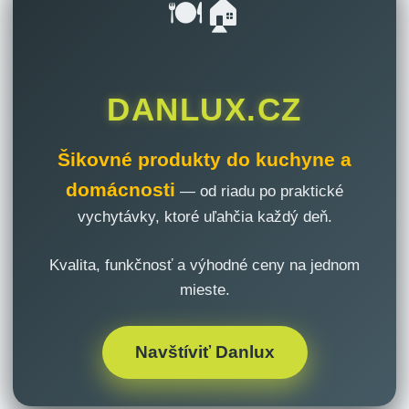
🍽️🏠
DANLUX.CZ
Šikovné produkty do kuchyne a
domácnosti
— od riadu po praktické
vychytávky, ktoré uľahčia každý deň.
Kvalita, funkčnosť a výhodné ceny na jednom
mieste.
Navštíviť Danlux