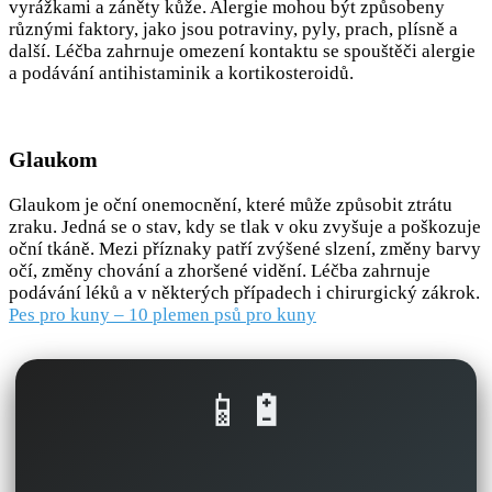
vyrážkami a záněty kůže. Alergie mohou být způsobeny
různými faktory, jako jsou potraviny, pyly, prach, plísně a
další. Léčba zahrnuje omezení kontaktu se spouštěči alergie
a podávání antihistaminik a kortikosteroidů.
Glaukom
Glaukom je oční onemocnění, které může způsobit ztrátu
zraku. Jedná se o stav, kdy se tlak v oku zvyšuje a poškozuje
oční tkáně. Mezi příznaky patří zvýšené slzení, změny barvy
očí, změny chování a zhoršené vidění. Léčba zahrnuje
podávání léků a v některých případech i chirurgický zákrok.
Pes pro kuny – 10 plemen psů pro kuny
📱🔋