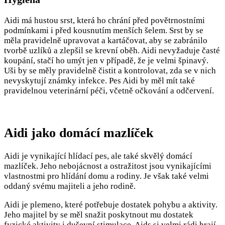
Aidi má hustou srst, která ho chrání před povětrnostními
podmínkami i před kousnutím menších šelem. Srst by se
měla pravidelně upravovat a kartáčovat, aby se zabránilo
tvorbě uzlíků a zlepšil se krevní oběh. Aidi nevyžaduje časté
koupání, stačí ho umýt jen v případě, že je velmi špinavý.
Uši by se měly pravidelně čistit a kontrolovat, zda se v nich
nevyskytují známky infekce. Pes Aidi by měl mít také
pravidelnou veterinární péči, včetně očkování a odčervení.
Aidi jako domácí mazlíček
Aidi je vynikající hlídací pes, ale také skvělý domácí
mazlíček. Jeho nebojácnost a ostražitost jsou vynikajícími
vlastnostmi pro hlídání domu a rodiny. Je však také velmi
oddaný svému majiteli a jeho rodině.
Aidi je plemeno, které potřebuje dostatek pohybu a aktivity.
Jeho majitel by se měl snažit poskytnout mu dostatek
fyzické aktivity i duševní stimulace. Aids si velmi rádi hrají