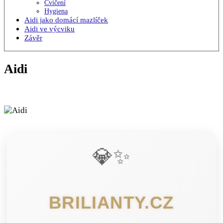
Cvičení
Hygiena
Aidi jako domácí mazlíček
Aidi ve výcviku
Závěr
Aidi
💎✨
BRILIANTY.CZ