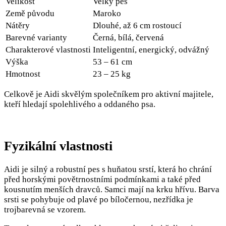
Velikost
Velký pes
Země původu
Maroko
Nátěry
Dlouhé, až 6 cm rostoucí
Barevné varianty
Černá, bílá, červená
Charakterové vlastnosti
Inteligentní, energický, odvážný
Výška
53 – 61 cm
Hmotnost
23 – 25 kg
Celkově je Aidi skvělým společníkem pro aktivní majitele,
kteří hledají spolehlivého a oddaného psa.
Fyzikální vlastnosti
Aidi je silný a robustní pes s huňatou srstí, která ho chrání
před horskými povětrnostními podmínkami a také před
kousnutím menších dravců. Samci mají na krku hřívu. Barva
srsti se pohybuje od plavé po bíločernou, nezřídka je
trojbarevná se vzorem.