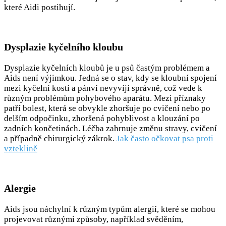
které Aidi postihují.
Dysplazie kyčelního kloubu
Dysplazie kyčelních kloubů je u psů častým problémem a
Aids není výjimkou. Jedná se o stav, kdy se kloubní spojení
mezi kyčelní kostí a pánví nevyvíjí správně, což vede k
různým problémům pohybového aparátu. Mezi příznaky
patří bolest, která se obvykle zhoršuje po cvičení nebo po
delším odpočinku, zhoršená pohyblivost a klouzání po
zadních končetinách. Léčba zahrnuje změnu stravy, cvičení
a případně chirurgický zákrok.
Jak často očkovat psa proti
vzteklině
Alergie
Aids jsou náchylní k různým typům alergií, které se mohou
projevovat různými způsoby, například svěděním,