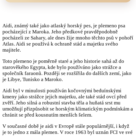
Aidi, známý také jako atlaský horský pes, je plemeno psa
pocházející z Maroka. Jeho předkové pravděpodobně
pocházeli ze Sahary, ale dnes žije mnoho těchto psů v pohoří
Atlas. Aidi se používá k ochraně stád a majetku svého
majitele.
Toto plemeno je poměrně staré a jeho historie sahá až do
starověkého Egypta, kde bylo používáno jako strážce a
společník faraonů. Později se rozšířila do dalších zemí, jako
je Libye, Tunisko a Maroko.
Aidi byl v minulosti používán kočovnými beduínskými
kmeny jako strážce jejich majetku, ale také stád ovcí před
zvěří. Jeho silná a robustní stavba těla a huňatá srst mu
umožňují přizpůsobit se horským klimatickým podmínkám a
chránit se před kousnutím menších šelem.
V současné době je aidi v Evropě stále populárnější, i když
je to jedno z mála plemen. V roce 1963 byl uznán FCI ve své