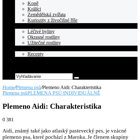
Koně
Králíci
Zemědělská zvířata
Kuriozity z živočišné říše
Rostliny
Léčivé byliny
Okrasné rostliny
Užitečné rostliny
Recepty
Recepty
Celebrity
Random
Article
Vyhľadávanie
Home
/
Plemena psů
/
Plemeno Aidi: Charakteristika
Plemena psů
PLEMENA PSŮ INDIVIDUÁLNĚ
Plemeno Aidi: Charakteristika
0
381
Aidi, známý také jako atlaský pastevecký pes, je vzácné
plemeno psa, které pochází z Maroka. Je členem skupiny