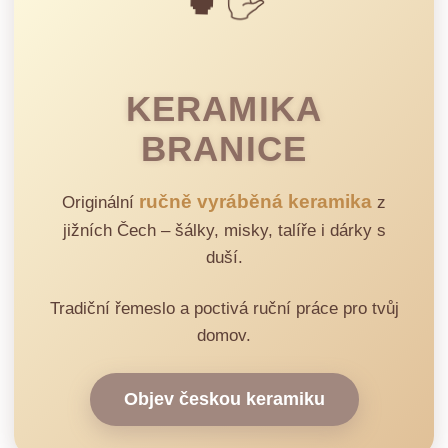
🍵🖐️
KERAMIKA
BRANICE
ručně vyráběná keramika
Originální
z
jižních Čech – šálky, misky, talíře i dárky s
duší.
Tradiční řemeslo a poctivá ruční práce pro tvůj
domov.
Objev českou keramiku