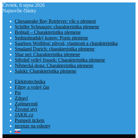
Čtvrtek, 6 srpna 2026
Najnovšie články
Chesapeake Bay Retriever: vše o plemeni
Schiller Schnauzer: charakteristika plemene
Bobtail – Charakteristika plemene
Sedmohradský kopov: Popis plemene
Saarloos Wolfdog: původ, vlastnosti a charakteristika
Smaland Durich: charakteristika plemene
Shar pei: Charakteristika plemene
Středně velký fousek: Charakteristika plemene
Německá doga: Charakteristika plemene
Saluki: Charakteristika plemene
Elektrotechnika
Filmy a volný čas
Psi
Zdraví
Zajímavosti
Životní styl
JAKK.cz
Pompeii tickets
recenze na eshopy