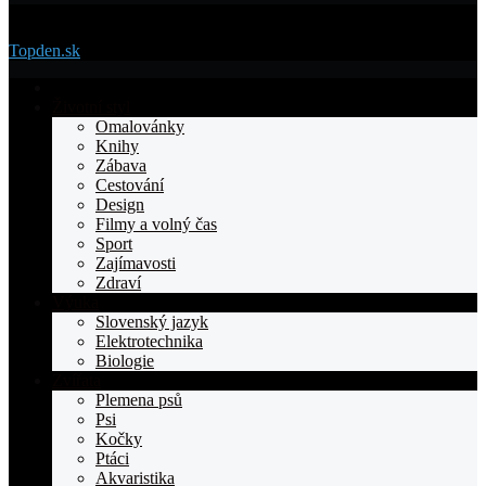
Menu
Topden.sk
Domovska
Životní styl
Omalovánky
Knihy
Zábava
Cestování
Design
Filmy a volný čas
Sport
Zajímavosti
Zdraví
Výuka
Slovenský jazyk
Elektrotechnika
Biologie
Zvířata
Plemena psů
Psi
Kočky
Ptáci
Akvaristika