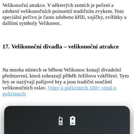
Velikonoční atrakce. V některých zemích je pečení a
zdobení velikonočních poinsettií tradičním zvykem. Toto
speciální pečivo je často zdobeno kříži, vajíčky, zvířátky a
dalšími symboly Velikonoc.
17. Velikonoční divadla – velikonoční atrakce
Na mnoha místech se během Velikonoc konají divadelní
představení, která zobrazují příběh Ježíšova vzkříšení. Tyto
hry se nazývají pašijové hry a jsou tradiční součástí
velikonočních oslav.
Vtipy o policistech 100+ vtipů o
policistech
📱🔋