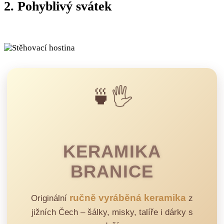
2. Pohyblivý svátek
🍵🖐️
KERAMIKA
BRANICE
ručně vyráběná keramika
Originální
z
jižních Čech – šálky, misky, talíře i dárky s