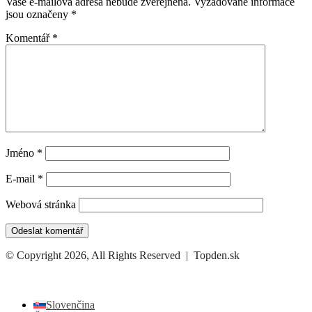
Vaše e-mailová adresa nebude zveřejněna.
Vyžadované informace
jsou označeny
*
Komentář
*
Jméno
*
E-mail
*
Webová stránka
© Copyright 2026, All Rights Reserved | Topden.sk
Facebook
X
WhatsApp
Telegram
Back
to
top
Slovenčina