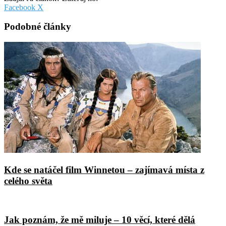
Pinterest
Messenger
Messenger
WhatsApp
Share
Facebook
X
via
Email
Podobné články
Kde se natáčel film Winnetou – zajímavá místa z
celého světa
Jak poznám, že mě miluje – 10 věcí, které dělá