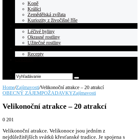
Koně
Králíci
Zemědělská zvířata
Kuriozity z živočišné říše
Rostliny
Léčivé byliny
Okrasné rostliny
Užitečné rostliny
Recepty
Recepty
Celebrity
Random
Article
Vyhľadávanie
Home
/
Zajímavosti
/
Velikonoční atrakce – 20 atrakcí
OBECNÝ ZÁJEM
POŽADAVKY
Zajímavosti
Velikonoční atrakce – 20 atrakcí
0
201
Velikonoční atrakce. Velikonoce jsou jedním z
nejdůležitějších svátků křesťanské tradice. Je spojena s