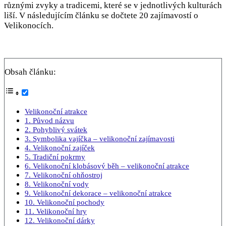
různými zvyky a tradicemi, které se v jednotlivých kulturách
liší. V následujícím článku se dočtete 20 zajímavostí o
Velikonocích.
Obsah článku:
Velikonoční atrakce
1. Původ názvu
2. Pohyblivý svátek
3. Symbolika vajíčka – velikonoční zajímavosti
4. Velikonoční zajíček
5. Tradiční pokrmy
6. Velikonoční klobásový běh – velikonoční atrakce
7. Velikonoční ohňostroj
8. Velikonoční vody
9. Velikonoční dekorace – velikonoční atrakce
10. Velikonoční pochody
11. Velikonoční hry
12. Velikonoční dárky