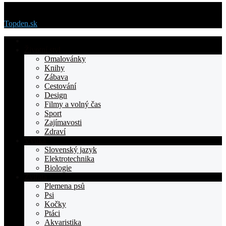
Menu
Topden.sk
Domovska
Životní styl
Omalovánky
Knihy
Zábava
Cestování
Design
Filmy a volný čas
Sport
Zajímavosti
Zdraví
Výuka
Slovenský jazyk
Elektrotechnika
Biologie
Zvířata
Plemena psů
Psi
Kočky
Ptáci
Akvaristika