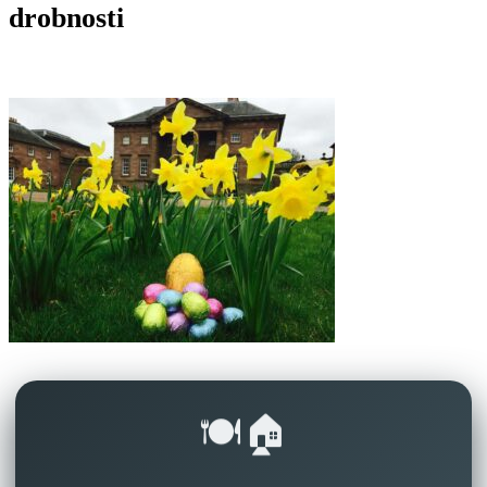
drobnosti
🍽️🏠