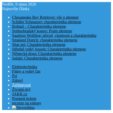
Neděle, 9 srpna 2026
Najnovšie články
Chesapeake Bay Retriever: vše o plemeni
Schiller Schnauzer: charakteristika plemene
Bobtail – Charakteristika plemene
Sedmohradský kopov: Popis plemene
Saarloos Wolfdog: původ, vlastnosti a charakteristika
Smaland Durich: charakteristika plemene
Shar pei: Charakteristika plemene
Středně velký fousek: Charakteristika plemene
Německá doga: Charakteristika plemene
Saluki: Charakteristika plemene
Elektrotechnika
Filmy a volný čas
Psi
Zdraví
Zajímavosti
Životní styl
JAKK.cz
Pompeii tickets
recenze na eshopy