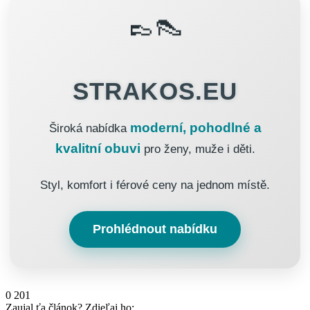
👞👠
STRAKOS.EU
moderní, pohodlné a
Široká nabídka
kvalitní obuvi
pro ženy, muže i děti.
Styl, komfort i férové ceny na jednom místě.
Prohlédnout nabídku
0
201
Zaujal ťa článok? Zdieľaj ho: