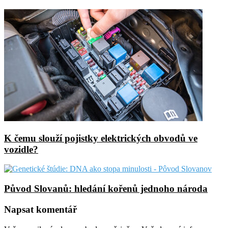
K čemu slouží pojistky elektrických obvodů ve
vozidle?
Původ Slovanů: hledání kořenů jednoho národa
Napsat komentář