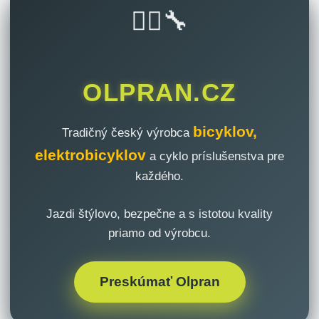
🚴‍♂️🔧
OLPRAN.CZ
bicyklov,
Tradičný český výrobca
elektrobicyklov
a cyklo príslušenstva pre
každého.
Jazdi štýlovo, bezpečne a s istotou kvality
priamo od výrobcu.
Preskúmať Olpran