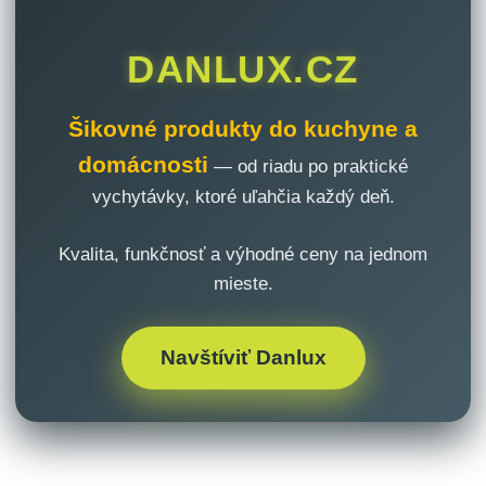
DANLUX.CZ
Šikovné produkty do kuchyne a
domácnosti
— od riadu po praktické
vychytávky, ktoré uľahčia každý deň.
Kvalita, funkčnosť a výhodné ceny na jednom
mieste.
Navštíviť Danlux