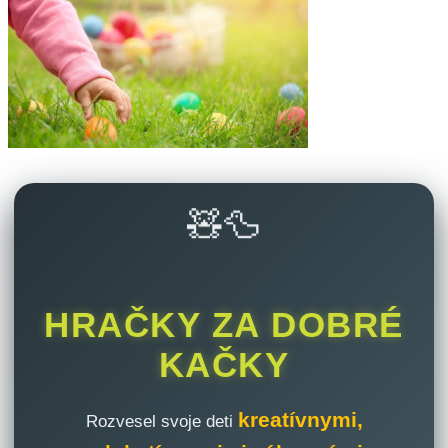
🧸🦆
HRAČKY ZA DOBRÉ
KAČKY
kreatívnymi,
Rozvesel svoje deti