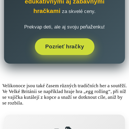
edukatívnymi aj zábavnými
hračkami
za skvelé ceny.
Prekvap deti, ale aj svoju peňaženku!
Pozrieť hračky
Velikonoce jsou také časem různých tradičních her a soutěží.
Ve Velké Británii se například hraje hra „egg rolling“, při níž
se vajíčka kutálejí z kopce a snaží se dotknout cíle, aniž by
se rozbila.
👞👠