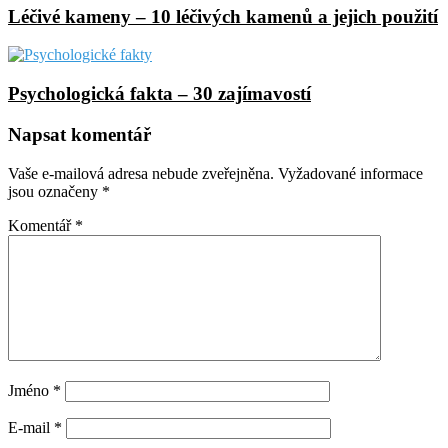
Léčivé kameny – 10 léčivých kamenů a jejich použití
Psychologická fakta – 30 zajímavostí
Napsat komentář
Vaše e-mailová adresa nebude zveřejněna.
Vyžadované informace
jsou označeny
*
Komentář
*
Jméno
*
E-mail
*