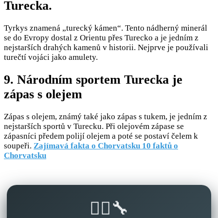
Turecka.
Tyrkys znamená „turecký kámen“. Tento nádherný minerál
se do Evropy dostal z Orientu přes Turecko a je jedním z
nejstarších drahých kamenů v historii. Nejprve je používali
turečtí vojáci jako amulety.
9. Národním sportem Turecka je
zápas s olejem
Zápas s olejem, známý také jako zápas s tukem, je jedním z
nejstarších sportů v Turecku. Při olejovém zápase se
zápasníci předem polijí olejem a poté se postaví čelem k
soupeři.
Zajímavá fakta o Chorvatsku 10 faktů o
Chorvatsku
🚴‍♂️🔧