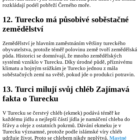
rozkládají podél pobřeží Černého moře.
12. Turecko má působivé soběstačné
zemědělství
Zemědělství je hlavním zaměstnáním většiny tureckého
obyvatelstva, protože téměř polovinu země tvoří zemědělská
půda. Historici se domnívají, že mnoho zemědělských
systémů vzniklo v Turecku. Díky úrodné půdě, příznivému
klimatu a hojným srážkám je Turecko jednou z mála
soběstačných zemí na světě, pokud jde o produkci potravin.
13. Turci milují svůj chléb Zajímavá
fakta o Turecku
V Turecku se čerstvý chléb (ekmek) podává téměř ke
každému jídlu a nejlepší částí jídla je namáčení chleba do
šťávy a oleje z ostatních pokrmů. Dávání ekmeku je v
Turecku významné, protože podle islámské víry chléb
udržuje život. Proto se chlebem nikdy neplýtvá.
Mastné