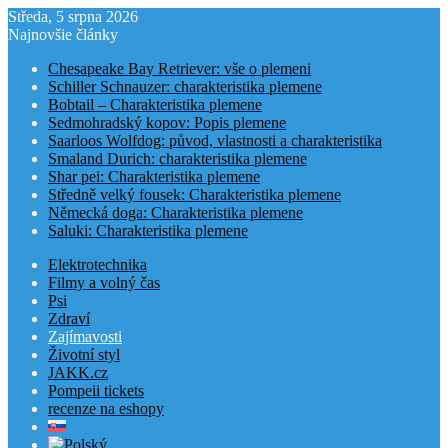
Středa, 5 srpna 2026
Najnovšie články
Chesapeake Bay Retriever: vše o plemeni
Schiller Schnauzer: charakteristika plemene
Bobtail – Charakteristika plemene
Sedmohradský kopov: Popis plemene
Saarloos Wolfdog: původ, vlastnosti a charakteristika
Smaland Durich: charakteristika plemene
Shar pei: Charakteristika plemene
Středně velký fousek: Charakteristika plemene
Německá doga: Charakteristika plemene
Saluki: Charakteristika plemene
Elektrotechnika
Filmy a volný čas
Psi
Zdraví
Zajímavosti
Životní styl
JAKK.cz
Pompeii tickets
recenze na eshopy