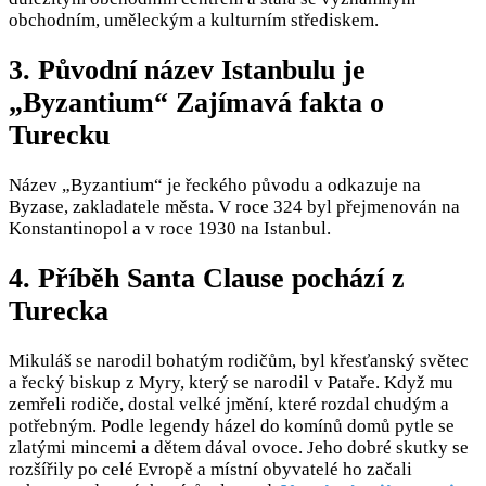
obchodním, uměleckým a kulturním střediskem.
3. Původní název Istanbulu je
„Byzantium“ Zajímavá fakta o
Turecku
Název „Byzantium“ je řeckého původu a odkazuje na
Byzase, zakladatele města. V roce 324 byl přejmenován na
Konstantinopol a v roce 1930 na Istanbul.
4. Příběh Santa Clause pochází z
Turecka
Mikuláš se narodil bohatým rodičům, byl křesťanský světec
a řecký biskup z Myry, který se narodil v Pataře. Když mu
zemřeli rodiče, dostal velké jmění, které rozdal chudým a
potřebným. Podle legendy házel do komínů domů pytle se
zlatými mincemi a dětem dával ovoce. Jeho dobré skutky se
rozšířily po celé Evropě a místní obyvatelé ho začali