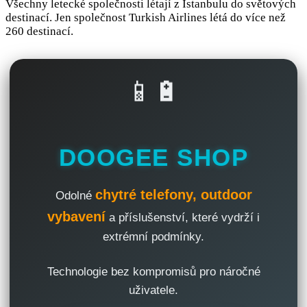
Všechny letecké společnosti létají z Istanbulu do světových
destinací. Jen společnost Turkish Airlines létá do více než
260 destinací.
📱🔋
DOOGEE SHOP
chytré telefony, outdoor
Odolné
vybavení
a příslušenství, které vydrží i
extrémní podmínky.
Technologie bez kompromisů pro náročné
uživatele.