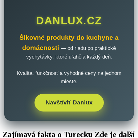
DANLUX.CZ
Šikovné produkty do kuchyne a
domácnosti
— od riadu po praktické
vychytávky, ktoré uľahčia každý deň.
Kvalita, funkčnosť a výhodné ceny na jednom
mieste.
Navštíviť Danlux
Zajímavá fakta o Turecku Zde je další