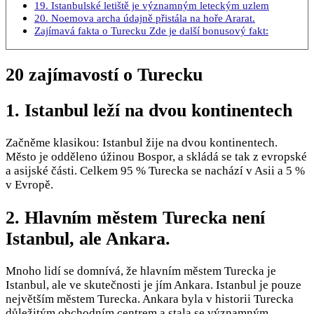
19. Istanbulské letiště je významným leteckým uzlem
20. Noemova archa údajně přistála na hoře Ararat.
Zajímavá fakta o Turecku Zde je další bonusový fakt:
20 zajímavostí o Turecku
1. Istanbul leží na dvou kontinentech
Začněme klasikou: Istanbul žije na dvou kontinentech.
Město je odděleno úžinou Bospor, a skládá se tak z evropské
a asijské části. Celkem 95 % Turecka se nachází v Asii a 5 %
v Evropě.
2. Hlavním městem Turecka není
Istanbul, ale Ankara.
Mnoho lidí se domnívá, že hlavním městem Turecka je
Istanbul, ale ve skutečnosti je jím Ankara. Istanbul je pouze
největším městem Turecka. Ankara byla v historii Turecka
důležitým obchodním centrem a stala se významným