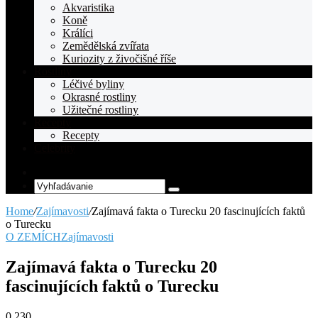
Akvaristika
Koně
Králíci
Zemědělská zvířata
Kuriozity z živočišné říše
Rostliny
Léčivé byliny
Okrasné rostliny
Užitečné rostliny
Recepty
Recepty
Celebrity
Random
Article
Vyhľadávanie
Home
/
Zajímavosti
/
Zajímavá fakta o Turecku 20 fascinujících faktů
o Turecku
O ZEMÍCH
Zajímavosti
Zajímavá fakta o Turecku 20
fascinujících faktů o Turecku
0
230