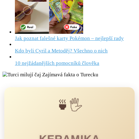
Jak poznat falešné karty Pokémon – nejlepší rady
Kdo byli Cyril a Metoděj? Všechno o nich
10 nejžádanějších pomocníků člověka
🍵🖐️
KERAMIKA