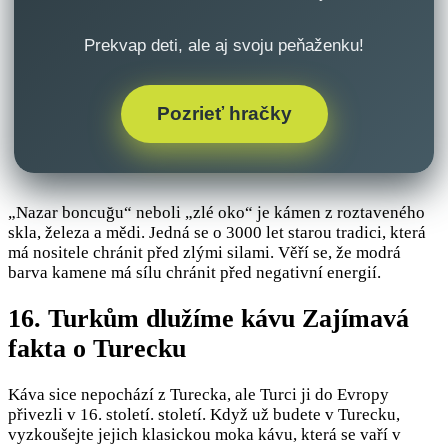
Prekvap deti, ale aj svoju peňaženku!
Pozrieť hračky
„Nazar boncuğu“ neboli „zlé oko“ je kámen z roztaveného
skla, železa a mědi. Jedná se o 3000 let starou tradici, která
má nositele chránit před zlými silami. Věří se, že modrá
barva kamene má sílu chránit před negativní energií.
16. Turkům dlužíme kávu Zajímavá
fakta o Turecku
Káva sice nepochází z Turecka, ale Turci ji do Evropy
přivezli v 16. století. století. Když už budete v Turecku,
vyzkoušejte jejich klasickou moka kávu, která se vaří v