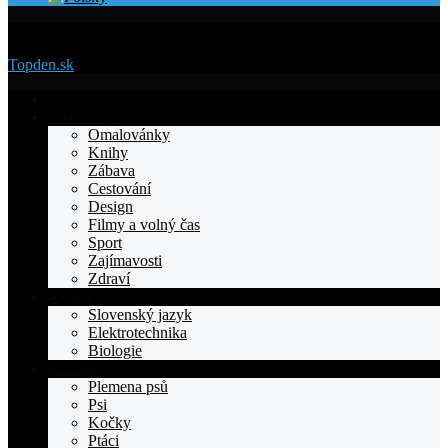
Menu
Topden.sk
Domovska
Životní styl
Omalovánky
Knihy
Zábava
Cestování
Design
Filmy a volný čas
Sport
Zajímavosti
Zdraví
Výuka
Slovenský jazyk
Elektrotechnika
Biologie
Zvířata
Plemena psů
Psi
Kočky
Ptáci