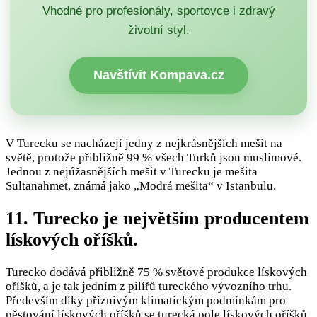
Vhodné pro profesionály, sportovce i zdravý
životní styl.
Navštívit Kompava.cz
V Turecku se nacházejí jedny z nejkrásnějších mešit na
světě, protože přibližně 99 % všech Turků jsou muslimové.
Jednou z nejúžasnějších mešit v Turecku je mešita
Sultanahmet, známá jako „Modrá mešita“ v Istanbulu.
11. Turecko je největším producentem
lískových oříšků.
Turecko dodává přibližně 75 % světové produkce lískových
oříšků, a je tak jedním z pilířů tureckého vývozního trhu.
Především díky příznivým klimatickým podmínkám pro
pěstování lískových oříšků se turecká pole lískových oříšků