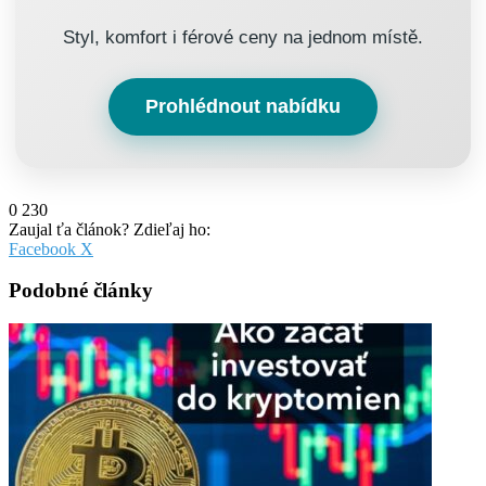
Styl, komfort i férové ceny na jednom místě.
Prohlédnout nabídku
0
230
Zaujal ťa článok? Zdieľaj ho:
Pinterest
Messenger
Messenger
WhatsApp
Share
Facebook
X
via
Email
Podobné články