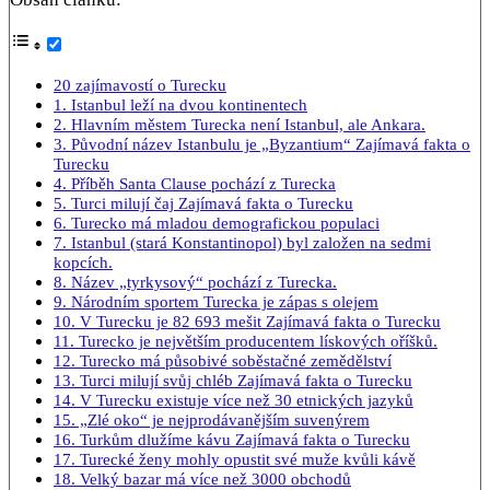
20 zajímavostí o Turecku
1. Istanbul leží na dvou kontinentech
2. Hlavním městem Turecka není Istanbul, ale Ankara.
3. Původní název Istanbulu je „Byzantium“ Zajímavá fakta o
Turecku
4. Příběh Santa Clause pochází z Turecka
5. Turci milují čaj Zajímavá fakta o Turecku
6. Turecko má mladou demografickou populaci
7. Istanbul (stará Konstantinopol) byl založen na sedmi
kopcích.
8. Název „tyrkysový“ pochází z Turecka.
9. Národním sportem Turecka je zápas s olejem
10. V Turecku je 82 693 mešit Zajímavá fakta o Turecku
11. Turecko je největším producentem lískových oříšků.
12. Turecko má působivé soběstačné zemědělství
13. Turci milují svůj chléb Zajímavá fakta o Turecku
14. V Turecku existuje více než 30 etnických jazyků
15. „Zlé oko“ je nejprodávanějším suvenýrem
16. Turkům dlužíme kávu Zajímavá fakta o Turecku
17. Turecké ženy mohly opustit své muže kvůli kávě
18. Velký bazar má více než 3000 obchodů