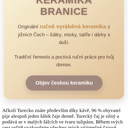
BRANICE
ručně vyráběná keramika
Originální
z
jižních Čech – šálky, misky, talíře i dárky s
duší.
Tradiční řemeslo a poctivá ruční práce pro tvůj
domov.
Objev českou keramiku
Ačkoli Turecko znáte především díky kávě, 96 % obyvatel
pije alespoň jeden šálek čaje denně. Turecký čaj je silný a
podává se v malých šálcích ve tvaru tulipánu. Během svých
cest určitě vyzkoušejte všechny jejich výjimečné čajové