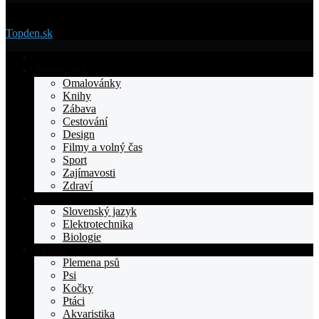
Menu
Topden.sk
Domovska
Životní styl
Omalovánky
Knihy
Zábava
Cestování
Design
Filmy a volný čas
Sport
Zajímavosti
Zdraví
Výuka
Slovenský jazyk
Elektrotechnika
Biologie
Zvířata
Plemena psů
Psi
Kočky
Ptáci
Akvaristika