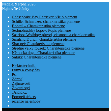
Neděle, 9 srpna 2026
Najnovšie články
Chesapeake Bay Retriever: vše o plemeni
Schiller Schnauzer: charakteristika plemene
Bobtail – Charakteristika plemene
Sedmohradský kopov: Popis plemene
Saarloos Wolfdog: původ, vlastnosti a charakteristika
Smaland Durich: charakteristika plemene
Shar pei: Charakteristika plemene
Středně velký fousek: Charakteristika plemene
Německá doga: Charakteristika plemene
Saluki: Charakteristika plemene
Elektrotechnika
Filmy a volný čas
Psi
Zdraví
Zajímavosti
Životní styl
JAKK.cz
Pompeii tickets
recenze na eshopy