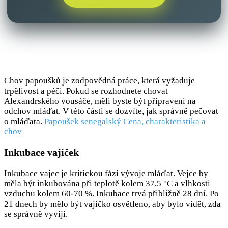
Chov papoušků je zodpovědná práce, která vyžaduje
trpělivost a péči. Pokud se rozhodnete chovat
Alexandrského vousáče, měli byste být připraveni na
odchov mláďat. V této části se dozvíte, jak správně pečovat
o mláďata.
Papoušek senegalský Cena, charakteristika a
chov
Inkubace vajíček
Inkubace vajec je kritickou fází vývoje mláďat. Vejce by
měla být inkubována při teplotě kolem 37,5 °C a vlhkosti
vzduchu kolem 60-70 %. Inkubace trvá přibližně 28 dní. Po
21 dnech by mělo být vajíčko osvětleno, aby bylo vidět, zda
se správně vyvíjí.