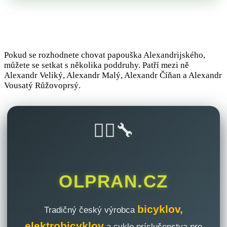
Pokud se rozhodnete chovat papouška Alexandrijského,
můžete se setkat s několika poddruhy. Patří mezi ně
Alexandr Veliký, Alexandr Malý, Alexandr Číňan a Alexandr
Vousatý Růžovoprsý.
🚴‍♂️🔧
OLPRAN.CZ
bicyklov,
Tradičný český výrobca
elektrobicyklov
a cyklo príslušenstva pre