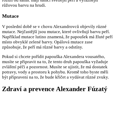
rozdíl od samic mají samci světlejší peří a výraznější
růžovou barvu na hrudi.
Mutace
V poslední době se v chovu Alexandrovců objevily různé
mutace. Nejčastější jsou mutace, které ovlivňují barvu peří.
Například mutace lutino znamená, že papoušek má žluté peří
místo obvyklé zelené barvy. Opálová mutace zase
způsobuje, že peří má různé barvy a odstíny.
Pokud si chcete pořídit papouška Alexandera vousatého,
musíte se připravit na to, že tento druh papouška vyžaduje
zvláštní péči a pozornost. Musíte se ujistit, že má dostatek
potravy, vody a prostoru k pohybu. Kromě toho byste měli
být připraveni na to, že bude křičet a vydávat různé zvuky.
Zdraví a prevence Alexander Fúzatý