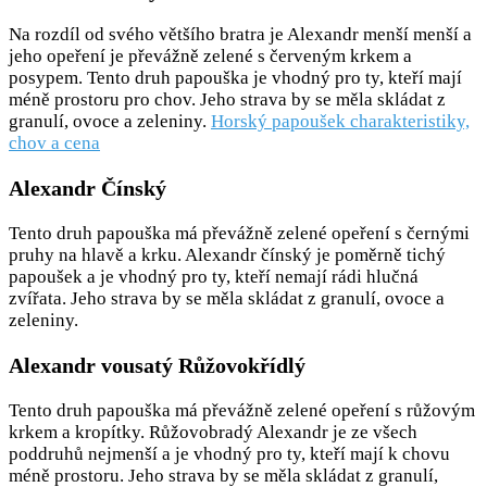
Na rozdíl od svého většího bratra je Alexandr menší menší a
jeho opeření je převážně zelené s červeným krkem a
posypem. Tento druh papouška je vhodný pro ty, kteří mají
méně prostoru pro chov. Jeho strava by se měla skládat z
granulí, ovoce a zeleniny.
Horský papoušek charakteristiky,
chov a cena
Alexandr Čínský
Tento druh papouška má převážně zelené opeření s černými
pruhy na hlavě a krku. Alexandr čínský je poměrně tichý
papoušek a je vhodný pro ty, kteří nemají rádi hlučná
zvířata. Jeho strava by se měla skládat z granulí, ovoce a
zeleniny.
Alexandr vousatý Růžovokřídlý
Tento druh papouška má převážně zelené opeření s růžovým
krkem a kropítky. Růžovobradý Alexandr je ze všech
poddruhů nejmenší a je vhodný pro ty, kteří mají k chovu
méně prostoru. Jeho strava by se měla skládat z granulí,