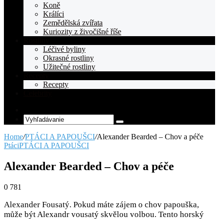
Koně
Králíci
Zemědělská zvířata
Kuriozity z živočišné říše
Rostliny
Léčivé byliny
Okrasné rostliny
Užitečné rostliny
Recepty
Recepty
Celebrity
Random
Article
Vyhľadávanie
Home
/
PTÁCI A PAPOUŠCI
/
Alexander Bearded – Chov a péče
Ptáci
PTÁCI A PAPOUŠCI
Alexander Bearded – Chov a péče
0
781
Alexander Fousatý. Pokud máte zájem o chov papouška,
může být Alexandr vousatý skvělou volbou. Tento horský