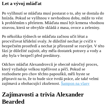
Let a vývoj mláďat
Po vylíhnutí se mláďata musí postarat o to, aby se dostala do
hnízda. Pokud se vylíhnou v nevhodnou dobu, může to vést
k problémům s přeletem. Mláďata musí být krmena vhodnou
stravou, která se obvykle skládá z masa, ovoce a zeleniny.
Po několika týdnech se mláďata začnou učit létat a
procvičovat křídelní svaly. Je důležité nechat je cvičit v
bezpečném prostředí a nechat je přirozeně se rozvíjet. V této
fázi je důležité zajistit, aby měla dostatek potravy a vody a
aby byla v bezpečí před predátory.
Odchov mláďat Alexandrovců je obecně náročný proces,
který vyžaduje velkou trpělivost a péči. Pokud se
rozhodnete pro chov těchto papoušků, měli byste se
připravit na to, že to bude sice tvrdá práce, ale také velmi
zajímavá a obohacující zkušenost.
Šampon na vlasy
Zajímavosti a trivia Alexander
Bearded