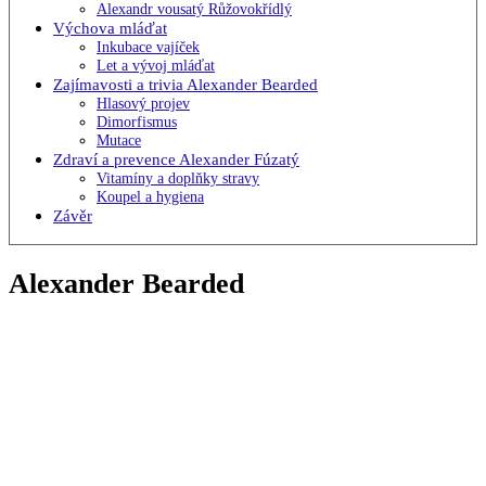
Alexandr vousatý Růžovokřídlý
Výchova mláďat
Inkubace vajíček
Let a vývoj mláďat
Zajímavosti a trivia Alexander Bearded
Hlasový projev
Dimorfismus
Mutace
Zdraví a prevence Alexander Fúzatý
Vitamíny a doplňky stravy
Koupel a hygiena
Závěr
Alexander Bearded