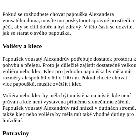
Pokud se rozhodnete chovat papouška Alexandera
vousatého doma, musíte mu poskytnout správné prostředí a
péči, aby se cítil dobře a byl zdravý. V této části se dozvíte,
jak se starat o svého papouška.
Voliéry a klece
Papoušek vousatý Alexandrův potřebuje dostatek prostoru k
pohybu a přeletu. Proto je důležité zajistit dostatečně velkou
voliéru nebo klec. Klec pro jednoho papouška by měla mít
rozměry alespoň 60 x 60 x 100 cm. Pokud chcete chovat
více papoušků, musíte zvětšit i klec.
Voliéra nebo klec by měla být umístěna na místě, kde není
průvan a kde není vystavena přímému slunečnímu záření.
Papoušek vousatý Alexandrův rád hnízdí v dutinách stromů,
takže klec nebo voliéra by měla mít také vhodné dutiny pro
hnízdění.
Potraviny