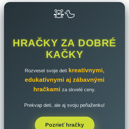
🧸🦆
HRAČKY ZA DOBRÉ
KAČKY
kreatívnymi,
Rozvesel svoje deti
edukatívnymi aj zábavnými
hračkami
za skvelé ceny.
Prekvap deti, ale aj svoju peňaženku!
Pozrieť hračky