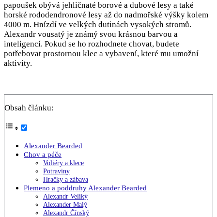
papoušek obývá jehličnaté borové a dubové lesy a také
horské rododendronové lesy až do nadmořské výšky kolem
4000 m. Hnízdí ve velkých dutinách vysokých stromů.
Alexandr vousatý je známý svou krásnou barvou a
inteligencí. Pokud se ho rozhodnete chovat, budete
potřebovat prostornou klec a vybavení, které mu umožní
aktivity.
Obsah článku:
Alexander Bearded
Chov a péče
Voliéry a klece
Potraviny
Hračky a zábava
Plemeno a poddruhy Alexander Bearded
Alexandr Veliký
Alexander Malý
Alexandr Čínský