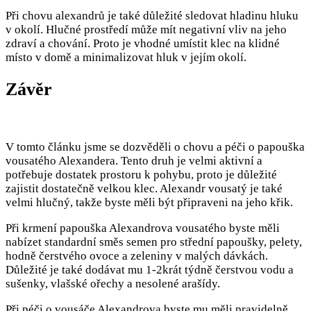
Při chovu alexandrů je také důležité sledovat hladinu hluku
v okolí. Hlučné prostředí může mít negativní vliv na jeho
zdraví a chování. Proto je vhodné umístit klec na klidné
místo v domě a minimalizovat hluk v jejím okolí.
Závěr
V tomto článku jsme se dozvěděli o chovu a péči o papouška
vousatého Alexandera. Tento druh je velmi aktivní a
potřebuje dostatek prostoru k pohybu, proto je důležité
zajistit dostatečně velkou klec. Alexandr vousatý je také
velmi hlučný, takže byste měli být připraveni na jeho křik.
Při krmení papouška Alexandrova vousatého byste měli
nabízet standardní směs semen pro střední papoušky, pelety,
hodně čerstvého ovoce a zeleniny v malých dávkách.
Důležité je také dodávat mu 1-2krát týdně čerstvou vodu a
sušenky, vlašské ořechy a nesolené arašídy.
Při péči o vousáče Alexandrova byste mu měli pravidelně