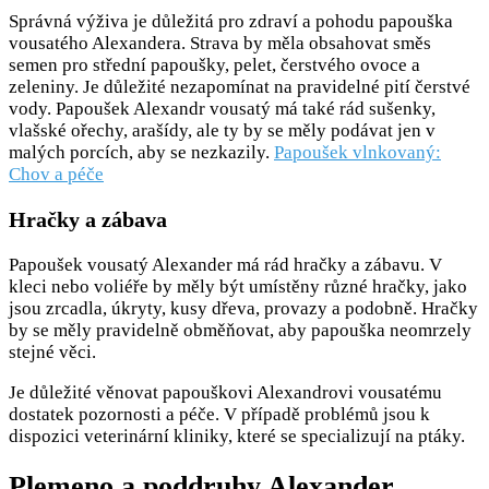
Správná výživa je důležitá pro zdraví a pohodu papouška
vousatého Alexandera. Strava by měla obsahovat směs
semen pro střední papoušky, pelet, čerstvého ovoce a
zeleniny. Je důležité nezapomínat na pravidelné pití čerstvé
vody. Papoušek Alexandr vousatý má také rád sušenky,
vlašské ořechy, arašídy, ale ty by se měly podávat jen v
malých porcích, aby se nezkazily.
Papoušek vlnkovaný:
Chov a péče
Hračky a zábava
Papoušek vousatý Alexander má rád hračky a zábavu. V
kleci nebo voliéře by měly být umístěny různé hračky, jako
jsou zrcadla, úkryty, kusy dřeva, provazy a podobně. Hračky
by se měly pravidelně obměňovat, aby papouška neomrzely
stejné věci.
Je důležité věnovat papouškovi Alexandrovi vousatému
dostatek pozornosti a péče. V případě problémů jsou k
dispozici veterinární kliniky, které se specializují na ptáky.
Plemeno a poddruhy Alexander