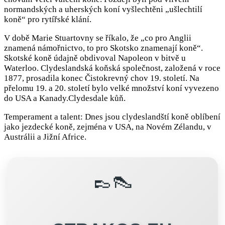
normandských a uherských koní vyšlechtěni „ušlechtilí
koně“ pro rytířské klání.
V době Marie Stuartovny se říkalo, že „co pro Anglii
znamená námořnictvo, to pro Skotsko znamenají koně“.
Skotské koně údajně obdivoval Napoleon v bitvě u
Waterloo. Clydeslandská koňská společnost, založená v roce
1877, prosadila konec Čistokrevný chov 19. století. Na
přelomu 19. a 20. století bylo velké množství koní vyvezeno
do USA a Kanady.Clydesdale kůň.
Temperament a talent: Dnes jsou clydeslandští koně oblíbení
jako jezdecké koně, zejména v USA, na Novém Zélandu, v
Austrálii a Jižní Africe.
👞👠