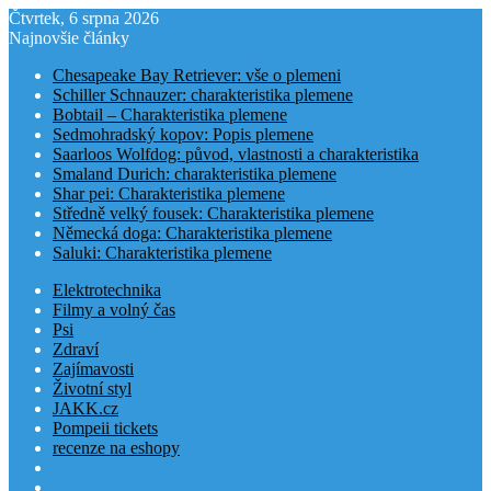
Čtvrtek, 6 srpna 2026
Najnovšie články
Chesapeake Bay Retriever: vše o plemeni
Schiller Schnauzer: charakteristika plemene
Bobtail – Charakteristika plemene
Sedmohradský kopov: Popis plemene
Saarloos Wolfdog: původ, vlastnosti a charakteristika
Smaland Durich: charakteristika plemene
Shar pei: Charakteristika plemene
Středně velký fousek: Charakteristika plemene
Německá doga: Charakteristika plemene
Saluki: Charakteristika plemene
Elektrotechnika
Filmy a volný čas
Psi
Zdraví
Zajímavosti
Životní styl
JAKK.cz
Pompeii tickets
recenze na eshopy