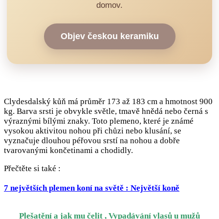
domov.
Objev českou keramiku
Clydesdalský kůň má průměr 173 až 183 cm a hmotnost 900
kg. Barva srsti je obvykle světle, tmavě hnědá nebo černá s
výraznými bílými znaky. Toto plemeno, které je známé
vysokou aktivitou nohou při chůzi nebo klusání, se
vyznačuje dlouhou péřovou srstí na nohou a dobře
tvarovanými končetinami a chodidly.
Přečtěte si také :
7 největších plemen koní na světě : Největší koně
Plešatění a jak mu čelit , Vypadávání vlasů u mužů