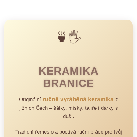
🍵🖐️
KERAMIKA
BRANICE
ručně vyráběná keramika
Originální
z
jižních Čech – šálky, misky, talíře i dárky s
duší.
Tradiční řemeslo a poctivá ruční práce pro tvůj