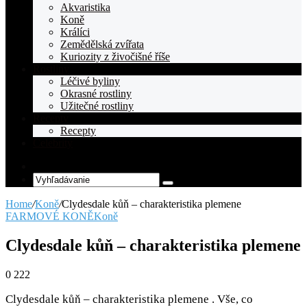
Akvaristika
Koně
Králíci
Zemědělská zvířata
Kuriozity z živočišné říše
Rostliny
Léčivé byliny
Okrasné rostliny
Užitečné rostliny
Recepty
Recepty
Celebrity
Random
Article
Vyhľadávanie
Home
/
Koně
/
Clydesdale kůň – charakteristika plemene
FARMOVÉ KONĚ
Koně
Clydesdale kůň – charakteristika plemene
0
222
Clydesdale kůň – charakteristika plemene . Vše, co