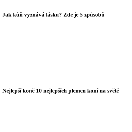
Jak kůň vyznává lásku? Zde je 5 způsobů
Nejlepší koně 10 nejlepších plemen koní na světě