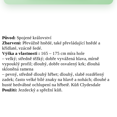
Původ:
Spojené království
Zbarvení:
Převážně hnědé, také převládající hnědé a
křídlaté, vzácně šedé.
Výška a vlastnosti :
165 – 175 cm míra hole
– velký; středně těžký; dobře vyvážená hlava, mírně
vypouklý profil; dlouhý, dobře osvalený krk; dlouhá
skloněná ramena
– pevný, středně dlouhý hřbet; dlouhý, slabě rozdělený
zadek; často velké bílé znaky na hlavě a nohách; dlouhé a
husté hedvábné ochlupení na hřbetě. Kůň Clydesdale
Použití:
Jezdecký a spřežní kůň.