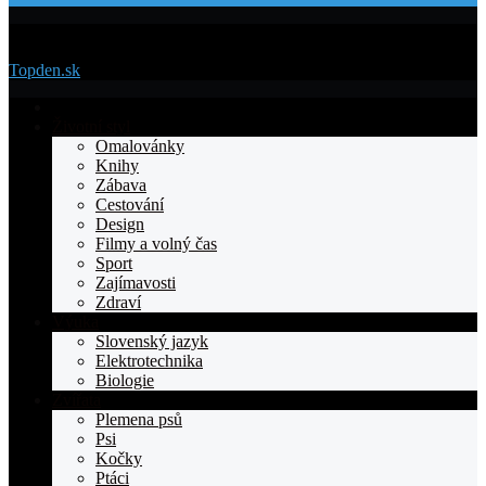
Menu
Topden.sk
Domovska
Životní styl
Omalovánky
Knihy
Zábava
Cestování
Design
Filmy a volný čas
Sport
Zajímavosti
Zdraví
Výuka
Slovenský jazyk
Elektrotechnika
Biologie
Zvířata
Plemena psů
Psi
Kočky
Ptáci