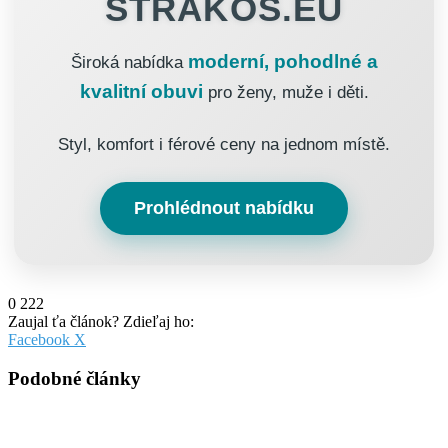
STRAKOS.EU
moderní, pohodlné a
Široká nabídka
kvalitní obuvi
pro ženy, muže i děti.
Styl, komfort i férové ceny na jednom místě.
Prohlédnout nabídku
0
222
Zaujal ťa článok? Zdieľaj ho:
Pinterest
Messenger
Messenger
WhatsApp
Share
Facebook
X
via
Email
Podobné články