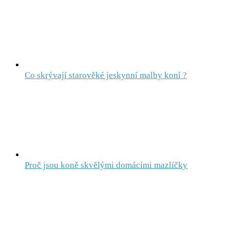
Co skrývají starověké jeskynní malby koní ?
Proč jsou koně skvělými domácími mazlíčky