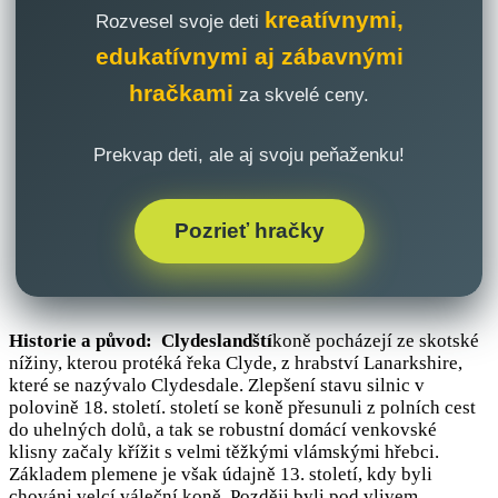
kreatívnymi,
Rozvesel svoje deti
edukatívnymi aj zábavnými
hračkami
za skvelé ceny.
Prekvap deti, ale aj svoju peňaženku!
Pozrieť hračky
Historie a původ: Clydeslandští
koně pocházejí ze skotské
nížiny, kterou protéká řeka Clyde, z hrabství Lanarkshire,
které se nazývalo Clydesdale. Zlepšení stavu silnic v
polovině 18. století. století se koně přesunuli z polních cest
do uhelných dolů, a tak se robustní domácí venkovské
klisny začaly křížit s velmi těžkými vlámskými hřebci.
Základem plemene je však údajně 13. století, kdy byli
chováni velcí váleční koně. Později byli pod vlivem