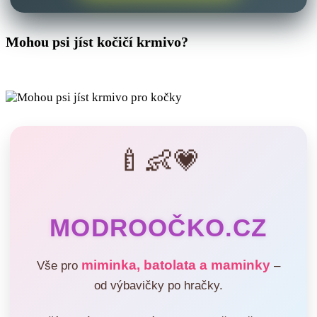
Mohou psi jíst kočičí krmivo?
🍼👶💗
MODROOČKO.CZ
miminka, batolata a maminky
Vše pro
–
od výbavičky po hračky.