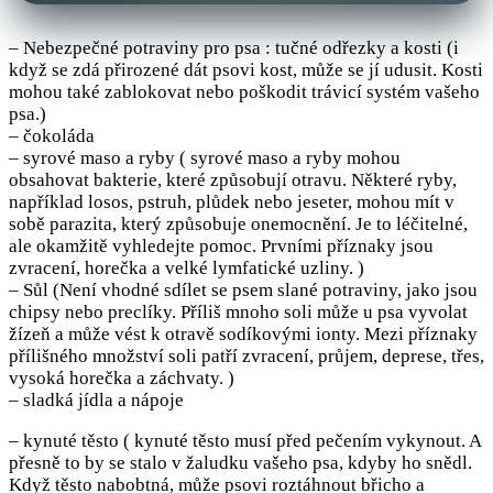
– Nebezpečné potraviny pro psa : tučné odřezky a kosti (i
když se zdá přirozené dát psovi kost, může se jí udusit. Kosti
mohou také zablokovat nebo poškodit trávicí systém vašeho
psa.)
– čokoláda
– syrové maso a ryby ( syrové maso a ryby mohou
obsahovat bakterie, které způsobují otravu. Některé ryby,
například losos, pstruh, plůdek nebo jeseter, mohou mít v
sobě parazita, který způsobuje onemocnění. Je to léčitelné,
ale okamžitě vyhledejte pomoc. Prvními příznaky jsou
zvracení, horečka a velké lymfatické uzliny. )
– Sůl (Není vhodné sdílet se psem slané potraviny, jako jsou
chipsy nebo preclíky. Příliš mnoho soli může u psa vyvolat
žízeň a může vést k otravě sodíkovými ionty. Mezi příznaky
přílišného množství soli patří zvracení, průjem, deprese, třes,
vysoká horečka a záchvaty. )
– sladká jídla a nápoje
– kynuté těsto ( kynuté těsto musí před pečením vykynout. A
přesně to by se stalo v žaludku vašeho psa, kdyby ho snědl.
Když těsto nabobtná, může psovi roztáhnout břicho a