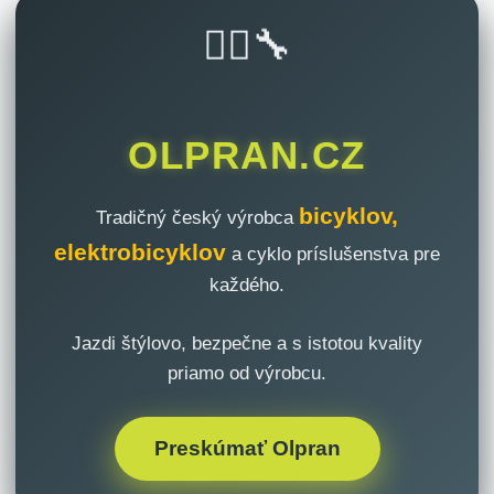
🚴‍♂️🔧
OLPRAN.CZ
bicyklov,
Tradičný český výrobca
elektrobicyklov
a cyklo príslušenstva pre
každého.
Jazdi štýlovo, bezpečne a s istotou kvality
priamo od výrobcu.
Preskúmať Olpran