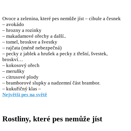
Ovoce a zelenina, které pes nemůže jíst – cibule a česnek
– avokádo
– hrozny a rozinky
– makadamové ořechy a další..
– tomel, broskve a švestky
– rajčata (méně nebezpečná)
– pecky z jablek a hrušek a pecky z třešní, švestek,
broskví…
– kokosový ořech
– meruňky
– citrusové plody
– bramborové slupky a nadzemní část brambor.
– kukuřičný klas –
Největší pes na světě
Rostliny, které pes nemůže jíst