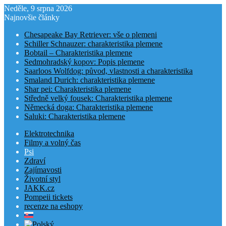
Neděle, 9 srpna 2026
Najnovšie články
Chesapeake Bay Retriever: vše o plemeni
Schiller Schnauzer: charakteristika plemene
Bobtail – Charakteristika plemene
Sedmohradský kopov: Popis plemene
Saarloos Wolfdog: původ, vlastnosti a charakteristika
Smaland Durich: charakteristika plemene
Shar pei: Charakteristika plemene
Středně velký fousek: Charakteristika plemene
Německá doga: Charakteristika plemene
Saluki: Charakteristika plemene
Elektrotechnika
Filmy a volný čas
Psi
Zdraví
Zajímavosti
Životní styl
JAKK.cz
Pompeii tickets
recenze na eshopy