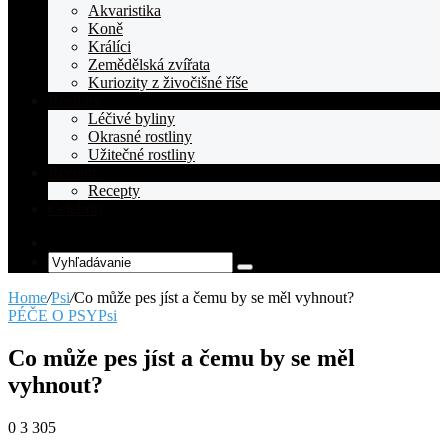
Akvaristika
Koně
Králíci
Zemědělská zvířata
Kuriozity z živočišné říše
Rostliny
Léčivé byliny
Okrasné rostliny
Užitečné rostliny
Recepty
Recepty
Celebrity
Random
Article
Vyhľadávanie
Home
/
Psi
/
Co může pes jíst a čemu by se měl vyhnout?
PÉČE O PSY
Psi
Co může pes jíst a čemu by se měl
vyhnout?
0
3 305