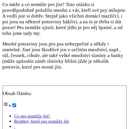
Co může a co nemůže pes jíst? Tuto otázku si
pravděpodobně položilo mnoho z vás, kteří své psy milujete.
A vedli jste si dobře. Stejně jako všichni domácí mazlíčci, i
psi jsou na některé potraviny hákliví, a na to je třeba si dát
pozor! Pes nemůže zjistit, které jídlo je pro něj špatné, a od
toho jsme tady my.
Mnohé potraviny jsou pro psa nebezpečné a někdy i
smrtelné. Jiné jsou škodlivé jen v určitém množství, např..
sůl, česnek, cibule, ale také velké množství slaniny a šunky
(může způsobit zánět slinivky břišní.)Zde je několik
potravin, které pes nesmí jíst.
Obsah článku:
Co pes nemůže jíst?
Rostliny, které pes nemůže jíst