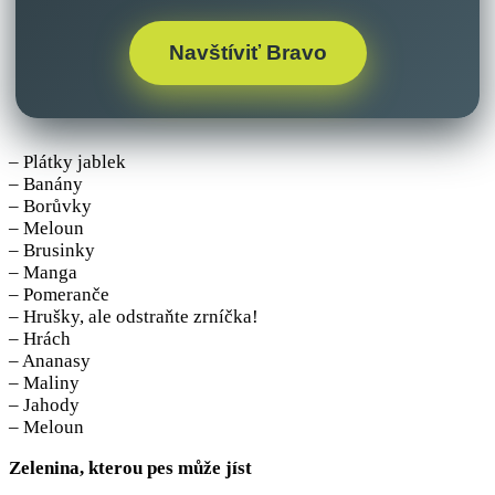
Navštíviť Bravo
– Plátky jablek
– Banány
– Borůvky
– Meloun
– Brusinky
– Manga
– Pomeranče
– Hrušky, ale odstraňte zrníčka!
– Hrách
– Ananasy
– Maliny
– Jahody
– Meloun
Zelenina, kterou pes může jíst