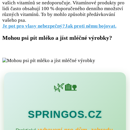
vašich vitamínů se nedoporučuje. Vitamínové produkty pro
lidi často obsahují 100 % doporučeného denního množství
různých vitamínů. To by mohlo způsobit předávkování
vašeho psa.
Je pot pro vlasy nebezpečný?Jak proti němu bojovat.
Mohou psi pít mléko a jíst mléčné výrobky?
🌿🏡
SPRINGOS.CZ
vybavení pro dům, zahradu,