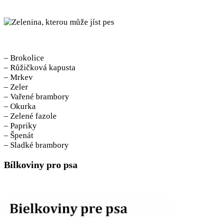
– Brokolice
– Růžičková kapusta
– Mrkev
– Zeler
– Vařené brambory
– Okurka
– Zelené fazole
– Papriky
– Špenát
– Sladké brambory
Bílkoviny pro psa