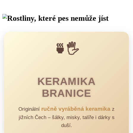
🍵🖐️
KERAMIKA
BRANICE
ručně vyráběná keramika
Originální
z
jižních Čech – šálky, misky, talíře i dárky s
duší.