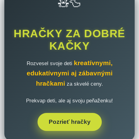
🧸🦆
HRAČKY ZA DOBRÉ
KAČKY
kreatívnymi,
Rozvesel svoje deti
edukatívnymi aj zábavnými
hračkami
za skvelé ceny.
Prekvap deti, ale aj svoju peňaženku!
Pozrieť hračky