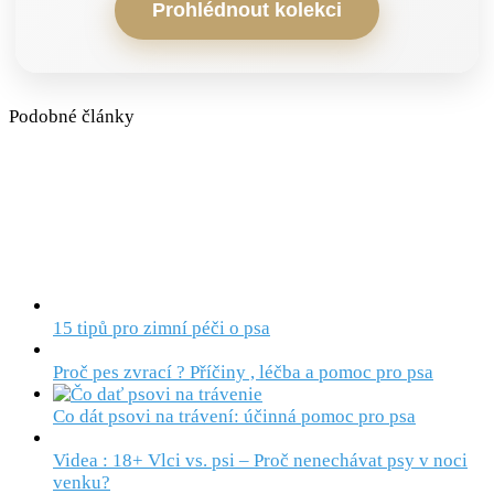
Prohlédnout kolekci
Podobné články
15 tipů pro zimní péči o psa
Proč pes zvrací ? Příčiny , léčba a pomoc pro psa
Co dát psovi na trávení: účinná pomoc pro psa
Videa : 18+ Vlci vs. psi – Proč nenechávat psy v noci
venku?