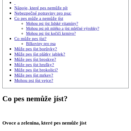
Nápoje, které pes nemůže pít
Nebezpečné potraviny pro psa:
Co pes může a nemůže jíst
Mohou psi jíst lidské vitamíny?
Mohou psi pít mléko a jíst mléčné výrobky?
Mohou psi jíst kočičí krmivo?
Co může pes jíst?
Bílkoviny pro psa
Může pes jíst borůvky?
Může pes jíst plátky jablek?
Může pes jíst broskve?
Může pes jíst hrušky?
Může pes jíst brokolici?
Může pes jíst mrkev?
Mohou psi jíst vejce?
Co pes nemůže jíst?
Ovoce a zelenina, které pes nemůže jíst