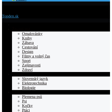
Menu
Topden.sk
Domovska
Životní styl
Omalovánky
Knihy
Zábava
Cestování
Design
Filmy a volný čas
Sport
Zajímavosti
Zdraví
Výuka
Slovenský jazyk
Elektrotechnika
Biologie
Zvířata
Plemena psů
Psi
Kočky
Ptáci