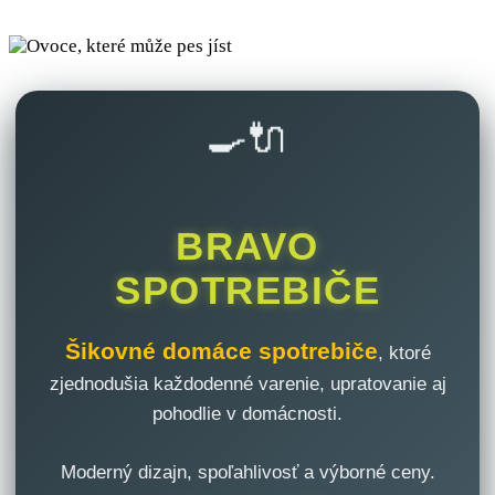
🍳🔌
BRAVO
SPOTREBIČE
Šikovné domáce spotrebiče
, ktoré
zjednodušia každodenné varenie, upratovanie aj
pohodlie v domácnosti.
Moderný dizajn, spoľahlivosť a výborné ceny.