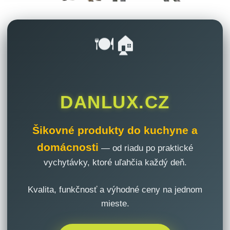
🍽️🏠
DANLUX.CZ
Šikovné produkty do kuchyne a
domácnosti
— od riadu po praktické
vychytávky, ktoré uľahčia každý deň.
Kvalita, funkčnosť a výhodné ceny na jednom
mieste.