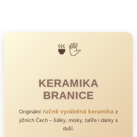
🍵🖐️
KERAMIKA
BRANICE
ručně vyráběná keramika
Originální
z
jižních Čech – šálky, misky, talíře i dárky s
duší.