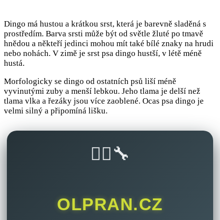
Dingo má hustou a krátkou srst, která je barevně sladěná s
prostředím. Barva srsti může být od světle žluté po tmavě
hnědou a někteří jedinci mohou mít také bílé znaky na hrudi
nebo nohách. V zimě je srst psa dingo hustší, v létě méně
hustá.
Morfologicky se dingo od ostatních psů liší méně
vyvinutými zuby a menší lebkou. Jeho tlama je delší než
tlama vlka a řezáky jsou více zaoblené. Ocas psa dingo je
velmi silný a připomíná lišku.
🚴‍♂️🔧
OLPRAN.CZ