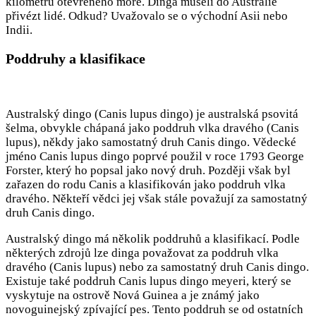
kilometrů otevřeného moře. Dinga museli do Austrálie
přivézt lidé. Odkud? Uvažovalo se o východní Asii nebo
Indii.
Poddruhy a klasifikace
Australský dingo (Canis lupus dingo) je australská psovitá
šelma, obvykle chápaná jako poddruh vlka dravého (Canis
lupus), někdy jako samostatný druh Canis dingo. Vědecké
jméno Canis lupus dingo poprvé použil v roce 1793 George
Forster, který ho popsal jako nový druh. Později však byl
zařazen do rodu Canis a klasifikován jako poddruh vlka
dravého. Někteří vědci jej však stále považují za samostatný
druh Canis dingo.
Australský dingo má několik poddruhů a klasifikací. Podle
některých zdrojů lze dinga považovat za poddruh vlka
dravého (Canis lupus) nebo za samostatný druh Canis dingo.
Existuje také poddruh Canis lupus dingo meyeri, který se
vyskytuje na ostrově Nová Guinea a je známý jako
novoguinejský zpívající pes. Tento poddruh se od ostatních