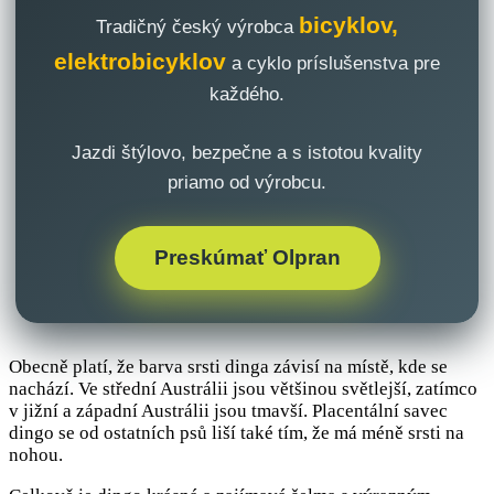
bicyklov,
Tradičný český výrobca
elektrobicyklov
a cyklo príslušenstva pre
každého.
Jazdi štýlovo, bezpečne a s istotou kvality
priamo od výrobcu.
Preskúmať Olpran
Obecně platí, že barva srsti dinga závisí na místě, kde se
nachází. Ve střední Austrálii jsou většinou světlejší, zatímco
v jižní a západní Austrálii jsou tmavší. Placentální savec
dingo se od ostatních psů liší také tím, že má méně srsti na
nohou.