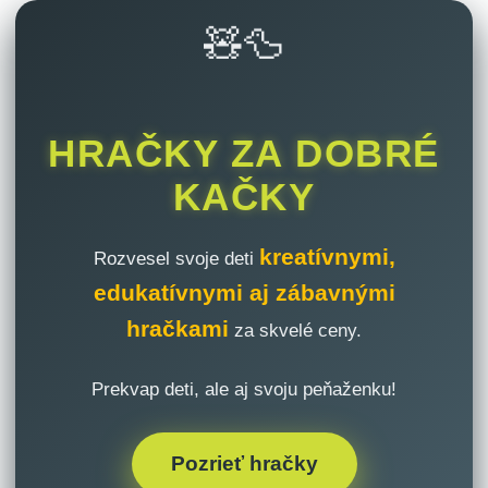
🧸🦆
HRAČKY ZA DOBRÉ
KAČKY
kreatívnymi,
Rozvesel svoje deti
edukatívnymi aj zábavnými
hračkami
za skvelé ceny.
Prekvap deti, ale aj svoju peňaženku!
Pozrieť hračky