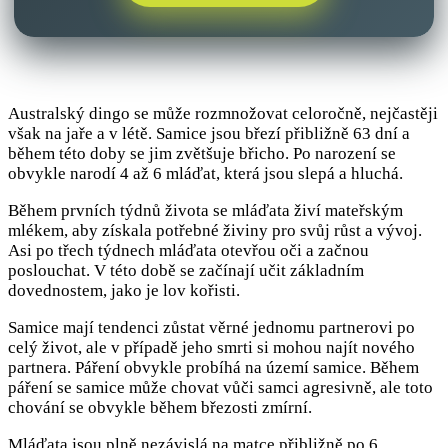
Australský dingo se může rozmnožovat celoročně, nejčastěji
však na jaře a v létě. Samice jsou březí přibližně 63 dní a
během této doby se jim zvětšuje břicho. Po narození se
obvykle narodí 4 až 6 mláďat, která jsou slepá a hluchá.
Během prvních týdnů života se mláďata živí mateřským
mlékem, aby získala potřebné živiny pro svůj růst a vývoj.
Asi po třech týdnech mláďata otevřou oči a začnou
poslouchat. V této době se začínají učit základním
dovednostem, jako je lov kořisti.
Samice mají tendenci zůstat věrné jednomu partnerovi po
celý život, ale v případě jeho smrti si mohou najít nového
partnera. Páření obvykle probíhá na území samice. Během
páření se samice může chovat vůči samci agresivně, ale toto
chování se obvykle během březosti zmírní.
Mláďata jsou plně nezávislá na matce přibližně po 6