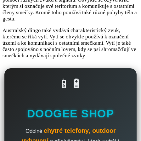
kterým si označuje své teritorium a komunikuje s ostatními
členy smečky. Kromě toho používá také různé pohyby těla a
gesta.
Australský dingo také vydává charakteristický zvuk,
kterému se říká vytí. Vytí se obvykle používá k označení
území a ke komunikaci s ostatními smečkami. Vytí je také
často spojováno s nočním lovem, kdy se psi shromažďují ve
smečkách a vydávají společné zvuky.
📱🔋
DOOGEE SHOP
chytré telefony, outdoor
Odolné
vybavení