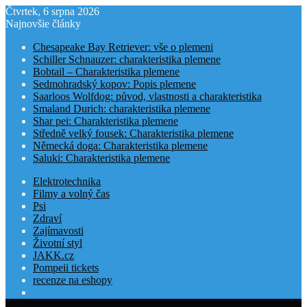
Čtvrtek, 6 srpna 2026
Najnovšie články
Chesapeake Bay Retriever: vše o plemeni
Schiller Schnauzer: charakteristika plemene
Bobtail – Charakteristika plemene
Sedmohradský kopov: Popis plemene
Saarloos Wolfdog: původ, vlastnosti a charakteristika
Smaland Durich: charakteristika plemene
Shar pei: Charakteristika plemene
Středně velký fousek: Charakteristika plemene
Německá doga: Charakteristika plemene
Saluki: Charakteristika plemene
Elektrotechnika
Filmy a volný čas
Psi
Zdraví
Zajímavosti
Životní styl
JAKK.cz
Pompeii tickets
recenze na eshopy