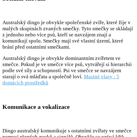
Australský dingo je obvykle společenské zvíře, které žije v
malých skupinách zvaných smečky. Tyto smečky se skládají
z jednoho nebo více psů, kteří se navzájem znají a
komunikují spolu. Smečky mají své vlastní území, které
brání před ostatními smečkami.
Australský dingo je obvykle dominantním zvířetem ve
smečce. Pokud je ve smečce více psů, vytvářejí si hierarchii
podle své síly a schopností. Psi ve smečce se navzájem
starají o svá mláďata a společně loví.
Mastné vlasy : 5
domácích prostředků
Komunikace a vokalizace
Dingo australský komunikuje s ostatními zvířaty ve smečce
pomocí různých zvuků a signálů. Obvykle se ozývá křik,