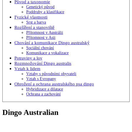
Původ a taxonomie
Genetický původ
Poddruhy a klasifikace
Fyzické vlastnosti
Srst a barva
Rozšíření a stanoviště
Přítomnost v Austrálii
Přítomnost v Asii
Chování a komunikace Dingo australský
Sociální chování
Komunikace a vokalizace
Potraviny a lov
Rozmnožování Dingo australis
Vztah k lidem
Vztahy s původními obyvateli
Vztah s Evropany
Ohrožení a ochrana australského psa dingo
Hybridizace a dilatace
Ochrana a zachování
Dingo Australian