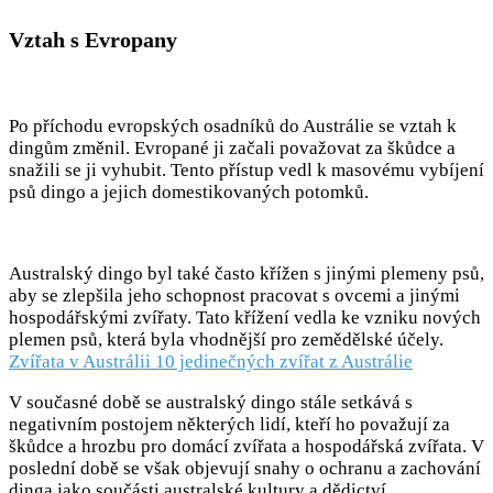
Vztah s Evropany
Po příchodu evropských osadníků do Austrálie se vztah k
dingům změnil. Evropané ji začali považovat za škůdce a
snažili se ji vyhubit. Tento přístup vedl k masovému vybíjení
psů dingo a jejich domestikovaných potomků.
Australský dingo byl také často křížen s jinými plemeny psů,
aby se zlepšila jeho schopnost pracovat s ovcemi a jinými
hospodářskými zvířaty. Tato křížení vedla ke vzniku nových
plemen psů, která byla vhodnější pro zemědělské účely.
Zvířata v Austrálii 10 jedinečných zvířat z Austrálie
V současné době se australský dingo stále setkává s
negativním postojem některých lidí, kteří ho považují za
škůdce a hrozbu pro domácí zvířata a hospodářská zvířata. V
poslední době se však objevují snahy o ochranu a zachování
dinga jako součásti australské kultury a dědictví.