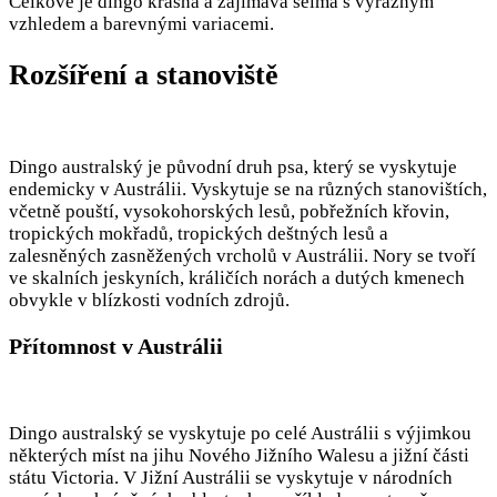
Celkově je dingo krásná a zajímavá šelma s výrazným
vzhledem a barevnými variacemi.
Rozšíření a stanoviště
Dingo australský je původní druh psa, který se vyskytuje
endemicky v Austrálii. Vyskytuje se na různých stanovištích,
včetně pouští, vysokohorských lesů, pobřežních křovin,
tropických mokřadů, tropických deštných lesů a
zalesněných zasněžených vrcholů v Austrálii. Nory se tvoří
ve skalních jeskyních, králičích norách a dutých kmenech
obvykle v blízkosti vodních zdrojů.
Přítomnost v Austrálii
Dingo australský se vyskytuje po celé Austrálii s výjimkou
některých míst na jihu Nového Jižního Walesu a jižní části
státu Victoria. V Jižní Austrálii se vyskytuje v národních