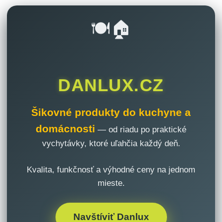
🍽️🏠
DANLUX.CZ
Šikovné produkty do kuchyne a
domácnosti
— od riadu po praktické
vychytávky, ktoré uľahčia každý deň.
Kvalita, funkčnosť a výhodné ceny na jednom
mieste.
Navštíviť Danlux