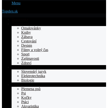
Menu
Topden.sk
Domovska
Životní styl
Omalovánky
Knihy
Zábava
Cestování
Design
Filmy a volný čas
Sport
Zajímavosti
Zdraví
Výuka
Slovenský jazyk
Elektrotechnika
Biologie
Zvířata
Plemena psů
Psi
Kočky
Ptáci
Akvaristika