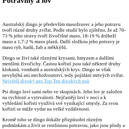
Potraviny a lov
Australský dingo je především masožravec a jeho potravu
tvoří různé druhy zvířat. Podle studií bylo zjištěno, že až 70-
73 % jeho stravy tvoří živočišné maso, 18-19 % drůbeží
maso a 1,7-2 % maso plazů. Další složkou jeho potravy je
maso ryb, hadů, žab a měkkýšů.
Dingo se živí také různými krysami, hmyzem a dalšími
menšími živočichy. Častou kořistí jsou také některé druhy
klokanů, vombatů a australských krys. Dingo se však
nevyhýbá ani mrchožroutství, tedy pojídání mrtvých zvířat.
Největší divoký pes Top Ten divokých psů
Psi dingo loví sami nebo ve skupinách. Jeho lov je založen
na rychlosti a vytrvalosti. Nejčastěji loví v noci a k
vyhledání kořisti využívá své vynikající smysly. Za svou
kořistí se může vydat na velké vzdálenosti.
Kromě toho se dingo dokáže přizpůsobit různým
podmínkám a živit se rostlinnou potravou, jako jsou plody a