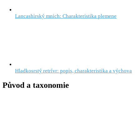
Lancashirský mnich: Charakteristika plemene
Hladkosrstý retrívr: popis, charakteristika a výchova
Původ a taxonomie