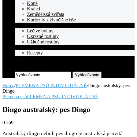
Koně
Králíci
Zemědělská zvířata
Kuriozity z živočišné říše
Rostliny
Léčivé byliny
Okrasné rostliny
Užitečné rostliny
Recepty
Recepty
Celebrity
Random Article
Vyhľadávanie
Home
/
PLEMENA PSŮ INDIVIDUÁLNĚ
/
Dingo australský: pes
Dingo
Plemena psů
PLEMENA PSŮ INDIVIDUÁLNĚ
Dingo australský: pes Dingo
0
269
Australský dingo neboli pes dingo je australská psovitá