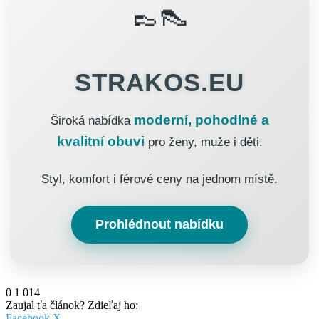
👞👠
STRAKOS.EU
moderní, pohodlné a
Široká nabídka
kvalitní obuvi
pro ženy, muže i děti.
Styl, komfort i férové ceny na jednom místě.
Prohlédnout nabídku
0
1 014
Zaujal ťa článok? Zdieľaj ho:
Pinterest
Messenger
Messenger
WhatsApp
Share
Facebook
X