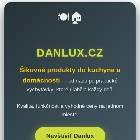
🍽️🏠
DANLUX.CZ
Šikovné produkty do kuchyne a
domácnosti
— od riadu po praktické
vychytávky, ktoré uľahčia každý deň.
Kvalita, funkčnosť a výhodné ceny na jednom
mieste.
Navštíviť Danlux