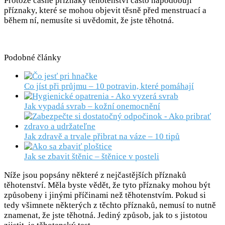
Protože časné příznaky těhotenství často napodobují
příznaky, které se mohou objevit těsně před menstruací a
během ní, nemusíte si uvědomit, že jste těhotná.
Podobné články
Co jíst při průjmu – 10 potravin, které pomáhají
Jak vypadá svrab – kožní onemocnění
Jak zdravě a trvale přibrat na váze – 10 tipů
Jak se zbavit štěnic – štěnice v posteli
Níže jsou popsány některé z nejčastějších příznaků
těhotenství. Měla byste vědět, že tyto příznaky mohou být
způsobeny i jinými příčinami než těhotenstvím. Pokud si
tedy všimnete některých z těchto příznaků, nemusí to nutně
znamenat, že jste těhotná. Jediný způsob, jak to s jistotou