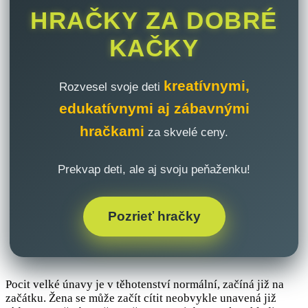
HRAČKY ZA DOBRÉ
KAČKY
kreatívnymi,
Rozvesel svoje deti
edukatívnymi aj zábavnými
hračkami
za skvelé ceny.
Prekvap deti, ale aj svoju peňaženku!
Pozrieť hračky
Pocit velké únavy je v těhotenství normální, začíná již na
začátku. Žena se může začít cítit neobvykle unavená již