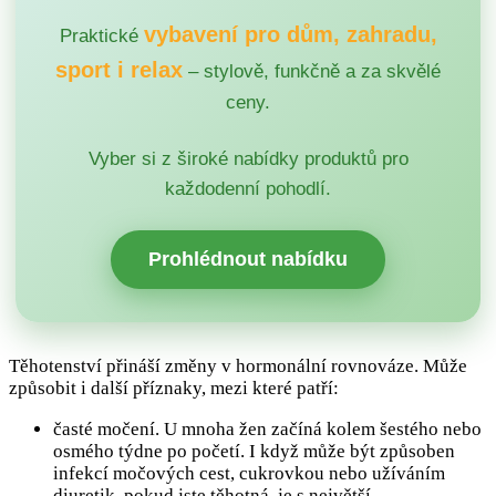
vybavení pro dům, zahradu,
Praktické
sport i relax
– stylově, funkčně a za skvělé
ceny.
Vyber si z široké nabídky produktů pro
každodenní pohodlí.
Prohlédnout nabídku
Těhotenství přináší změny v hormonální rovnováze. Může
způsobit i další příznaky, mezi které patří:
časté močení. U mnoha žen začíná kolem šestého nebo
osmého týdne po početí. I když může být způsoben
infekcí močových cest, cukrovkou nebo užíváním
diuretik, pokud jste těhotná, je s největší