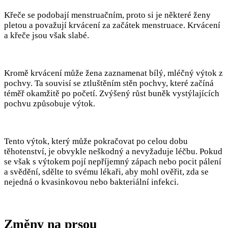
Křeče se podobají menstruačním, proto si je některé ženy
pletou a považují krvácení za začátek menstruace. Krvácení
a křeče jsou však slabé.
Kromě krvácení může žena zaznamenat bílý, mléčný výtok z
pochvy. Ta souvisí se ztluštěním stěn pochvy, které začíná
téměř okamžitě po početí. Zvýšený růst buněk vystýlajících
pochvu způsobuje výtok.
Tento výtok, který může pokračovat po celou dobu
těhotenství, je obvykle neškodný a nevyžaduje léčbu. Pokud
se však s výtokem pojí nepříjemný zápach nebo pocit pálení
a svědění, sdělte to svému lékaři, aby mohl ověřit, zda se
nejedná o kvasinkovou nebo bakteriální infekci.
Změny na prsou