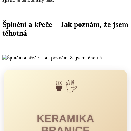
zjistit, je těhotenský test.
Špinění a křeče – Jak poznám, že jsem
těhotná
🍵🖐️
KERAMIKA
BRANICE