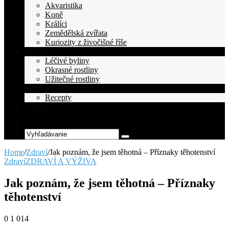
Akvaristika
Koně
Králíci
Zemědělská zvířata
Kuriozity z živočišné říše
Rostliny
Léčivé byliny
Okrasné rostliny
Užitečné rostliny
Recepty
Recepty
Celebrity
Random
Article
Vyhľadávanie
Home
/
Zdraví
/
Jak poznám, že jsem těhotná – Příznaky těhotenství
Zdraví
ZDRAVÍ A VÝŽIVA
Jak poznám, že jsem těhotná – Příznaky
těhotenství
0
1 014