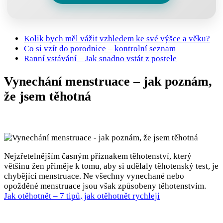
Kolik bych měl vážit vzhledem ke své výšce a věku?
Co si vzít do porodnice – kontrolní seznam
Ranní vstávání – Jak snadno vstát z postele
Vynechání menstruace – jak poznám,
že jsem těhotná
Nejzřetelnějším časným příznakem těhotenství, který
většinu žen přiměje k tomu, aby si udělaly těhotenský test, je
chybějící menstruace. Ne všechny vynechané nebo
opožděné menstruace jsou však způsobeny těhotenstvím.
Jak otěhotnět – 7 tipů, jak otěhotnět rychleji