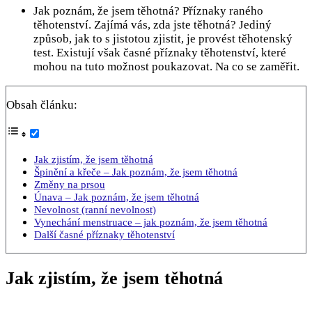
Jak poznám, že jsem těhotná? Příznaky raného
těhotenství. Zajímá vás, zda jste těhotná? Jediný
způsob, jak to s jistotou zjistit, je provést těhotenský
test. Existují však časné příznaky těhotenství, které
mohou na tuto možnost poukazovat. Na co se zaměřit.
Obsah článku:
Jak zjistím, že jsem těhotná
Špinění a křeče – Jak poznám, že jsem těhotná
Změny na prsou
Únava – Jak poznám, že jsem těhotná
Nevolnost (ranní nevolnost)
Vynechání menstruace – jak poznám, že jsem těhotná
Další časné příznaky těhotenství
Jak zjistím, že jsem těhotná