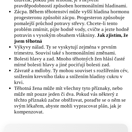
pravděpodobností způsoben hormonálními hladinami.
Zácpa. Během těhotenství může vyšší hladina hormonu
progesteronu způsobit zácpu. Progesteron způsobuje
pomalejší průchod potravy střevy. Chcete-li tento
problém zmírnit, pijte hodně vody, cvičte a jezte hodně
potravin s vysokým obsahem vlákniny.
Jak zjistím, že
jsem těhotná
Výkyvy nálad. Ty se vyskytují zejména v prvním
trimestru. Souvisí také s hormonálními změnami.
Bolesti hlavy a zad. Mnoho těhotných žen hlásí časté
mírné bolesti hlavy a jiné pociťují bolesti zad.
Závratě a mdloby. Ty mohou souviset s rozšířením cév,
snížením krevního tlaku a snížením hladiny cukru v
krvi.
Těhotná žena může mít všechny tyto příznaky, nebo
může mít pouze jeden či dva. Pokud vás některý z
těchto příznaků začne obtěžovat, poraďte se o něm se
svým lékařem, abyste mohli vypracovat plán, jak je
kompenzovat.