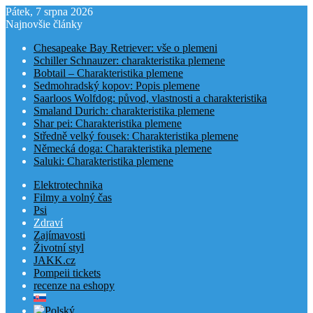
Pátek, 7 srpna 2026
Najnovšie články
Chesapeake Bay Retriever: vše o plemeni
Schiller Schnauzer: charakteristika plemene
Bobtail – Charakteristika plemene
Sedmohradský kopov: Popis plemene
Saarloos Wolfdog: původ, vlastnosti a charakteristika
Smaland Durich: charakteristika plemene
Shar pei: Charakteristika plemene
Středně velký fousek: Charakteristika plemene
Německá doga: Charakteristika plemene
Saluki: Charakteristika plemene
Elektrotechnika
Filmy a volný čas
Psi
Zdraví
Zajímavosti
Životní styl
JAKK.cz
Pompeii tickets
recenze na eshopy