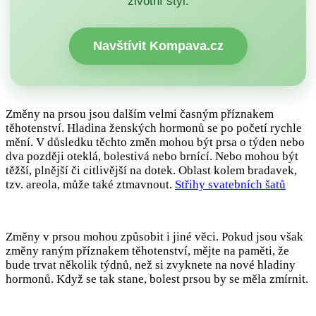
životní styl.
Navštívit Kompava.cz
Změny na prsou jsou dalším velmi časným příznakem
těhotenství. Hladina ženských hormonů se po početí rychle
mění. V důsledku těchto změn mohou být prsa o týden nebo
dva později oteklá, bolestivá nebo brnící. Nebo mohou být
těžší, plnější či citlivější na dotek. Oblast kolem bradavek,
tzv. areola, může také ztmavnout.
Střihy svatebních šatů
Změny v prsou mohou způsobit i jiné věci. Pokud jsou však
změny raným příznakem těhotenství, mějte na paměti, že
bude trvat několik týdnů, než si zvyknete na nové hladiny
hormonů. Když se tak stane, bolest prsou by se měla zmírnit.