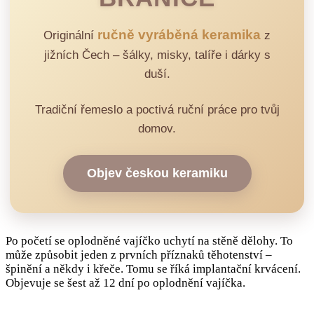
ručně vyráběná keramika
Originální
z
jižních Čech – šálky, misky, talíře i dárky s
duší.
Tradiční řemeslo a poctivá ruční práce pro tvůj
domov.
Objev českou keramiku
Po početí se oplodněné vajíčko uchytí na stěně dělohy. To
může způsobit jeden z prvních příznaků těhotenství –
špinění a někdy i křeče. Tomu se říká implantační krvácení.
Objevuje se šest až 12 dní po oplodnění vajíčka.