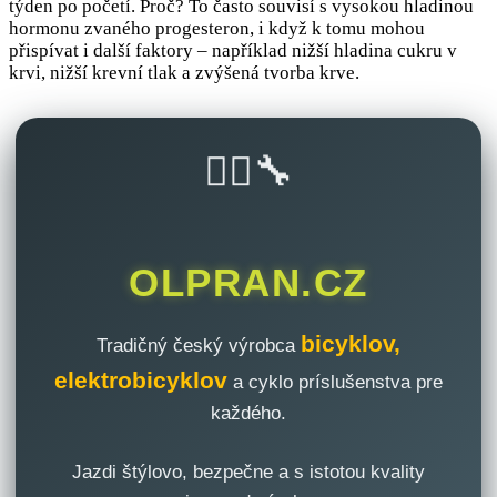
týden po početí. Proč? To často souvisí s vysokou hladinou
hormonu zvaného progesteron, i když k tomu mohou
přispívat i další faktory – například nižší hladina cukru v
krvi, nižší krevní tlak a zvýšená tvorba krve.
🚴‍♂️🔧
OLPRAN.CZ
bicyklov,
Tradičný český výrobca
elektrobicyklov
a cyklo príslušenstva pre
každého.
Jazdi štýlovo, bezpečne a s istotou kvality