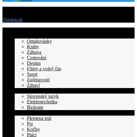
Menu
Topden.sk
Domovska
Životní styl
Omalovánky
Knihy
Zábava
Cestování
Design
Filmy a volný čas
Sport
Zajímavosti
Zdraví
Výuka
Slovenský jazyk
Elektrotechnika
Biologie
Zvířata
Plemena psů
Psi
Kočky
Ptáci