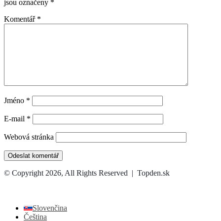
jsou označeny
*
Komentář
*
Jméno
*
E-mail
*
Webová stránka
© Copyright 2026, All Rights Reserved | Topden.sk
Facebook
X
WhatsApp
Telegram
Back
to
top
Slovenčina
button
Čeština