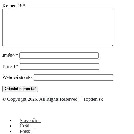
Komentář
*
Jméno
*
E-mail
*
Webová stránka
© Copyright 2026, All Rights Reserved | Topden.sk
Facebook
X
WhatsApp
Telegram
Back
to
top
Slovenčina
button
Čeština
Polski