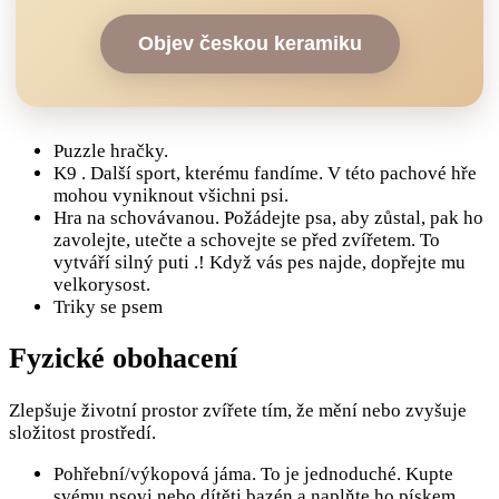
Objev českou keramiku
Puzzle hračky.
K9 . Další sport, kterému fandíme. V této pachové hře
mohou vyniknout všichni psi.
Hra na schovávanou. Požádejte psa, aby zůstal, pak ho
zavolejte, utečte a schovejte se před zvířetem. To
vytváří silný puti .! Když vás pes najde, dopřejte mu
velkorysost.
Triky se psem
Fyzické obohacení
Zlepšuje životní prostor zvířete tím, že mění nebo zvyšuje
složitost prostředí.
Pohřební/výkopová jáma. To je jednoduché. Kupte
svému psovi nebo dítěti bazén a naplňte ho pískem.