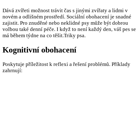
Dává zvířeti možnost trávit čas s jinými zvířaty a lidmi v
novém a odlišném prostředí. Sociální obohacení je snadné
zajistit. Pro znuděné nebo neklidné psy může být dobrou
volbou také denní péče. I když to není každý den, váš pes se
má během týdne na co těšit.Triky psa.
Kognitivní obohacení
Poskytuje příležitost k reflexi a řešení problémů. Příklady
zahrnují: