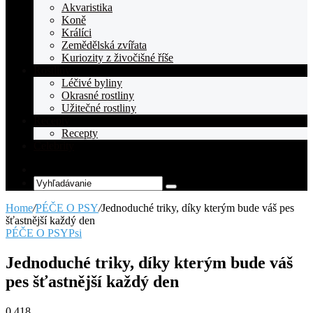
Akvaristika
Koně
Králíci
Zemědělská zvířata
Kuriozity z živočišné říše
Rostliny
Léčivé byliny
Okrasné rostliny
Užitečné rostliny
Recepty
Recepty
Celebrity
Random
Article
Vyhľadávanie
Home
/
PÉČE O PSY
/
Jednoduché triky, díky kterým bude váš pes
šťastnější každý den
PÉČE O PSY
Psi
Jednoduché triky, díky kterým bude váš
pes šťastnější každý den
0
418