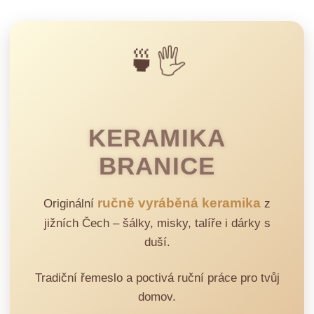
🍵🖐️
KERAMIKA
BRANICE
ručně vyráběná keramika
Originální
z
jižních Čech – šálky, misky, talíře i dárky s
duší.
Tradiční řemeslo a poctivá ruční práce pro tvůj
domov.