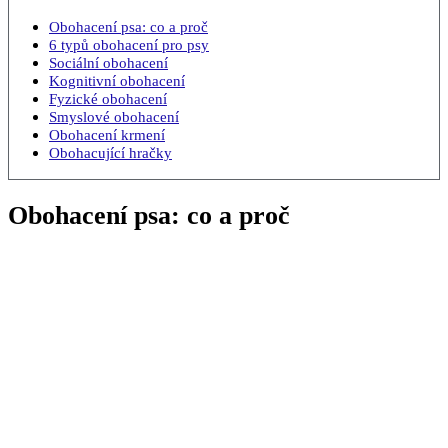
Obohacení psa: co a proč
6 typů obohacení pro psy
Sociální obohacení
Kognitivní obohacení
Fyzické obohacení
Smyslové obohacení
Obohacení krmení
Obohacující hračky
Obohacení psa: co a proč