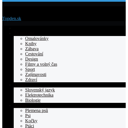
Menu
Topden.sk
Domovska
Životní styl
Omalovánky
Knihy
Zábava
Cestování
Design
Filmy a volný čas
Sport
Zajímavosti
Zdraví
Výuka
Slovenský jazyk
Elektrotechnika
Biologie
Zvířata
Plemena psů
Psi
Kočky
Ptáci