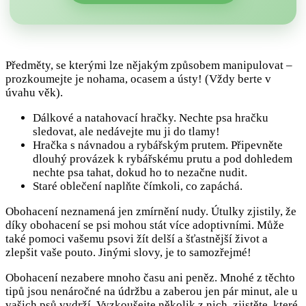
Předměty, se kterými lze nějakým způsobem manipulovat –
prozkoumejte je nohama, ocasem a ústy! (Vždy berte v
úvahu věk).
Dálkové a natahovací hračky. Nechte psa hračku
sledovat, ale nedávejte mu ji do tlamy!
Hračka s návnadou a rybářským prutem. Připevněte
dlouhý provázek k rybářskému prutu a pod dohledem
nechte psa tahat, dokud ho to nezačne nudit.
Staré oblečení naplňte čímkoli, co zapáchá.
Obohacení neznamená jen zmírnění nudy. Útulky zjistily, že
díky obohacení se psi mohou stát více adoptivními. Může
také pomoci vašemu psovi žít delší a šťastnější život a
zlepšit vaše pouto. Jinými slovy, je to samozřejmé!
Obohacení nezabere mnoho času ani peněz. Mnohé z těchto
tipů jsou nenáročné na údržbu a zaberou jen pár minut, ale u
vašich psů vydrží. Vyzkoušejte několik z nich, zjistěte, které