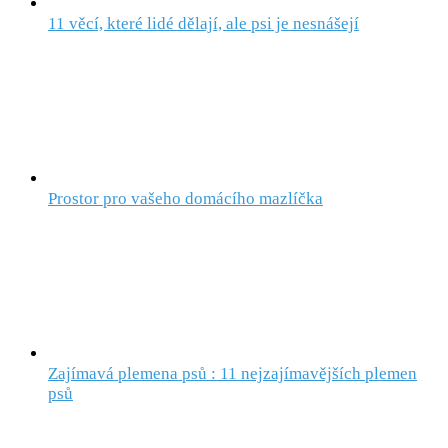
11 věcí, které lidé dělají, ale psi je nesnášejí
Prostor pro vašeho domácího mazlíčka
Zajímavá plemena psů : 11 nejzajímavějších plemen
psů