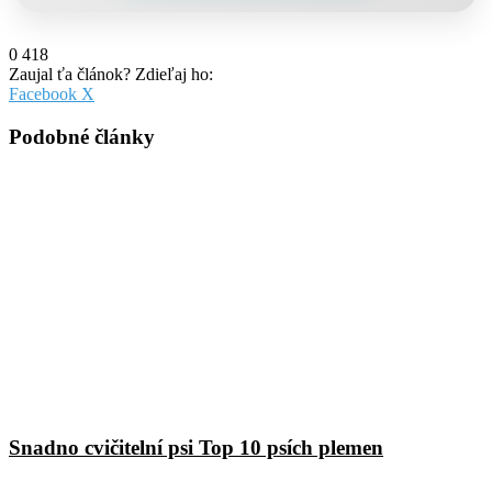
0
418
Zaujal ťa článok? Zdieľaj ho:
Pinterest
Messenger
Messenger
WhatsApp
Share
Facebook
X
via
Email
Podobné články
Snadno cvičitelní psi Top 10 psích plemen