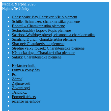
Neděle, 9 srpna 2026
Najnovšie články
Chesapeake Bay Retriever: vše o plemeni
Schiller Schnauzer: charakteristika plemene
Bobtail – Charakteristika plemene
Sedmohradský kopov: Popis plemene
Saarloos Wolfdog: původ, vlastnosti a charakteristika
Smaland Durich: charakteristika plemene
Shar pei: Charakteristika plemene
Středně velký fousek: Charakteristika plemene
Německá doga: Charakteristika plemene
Saluki: Charakteristika plemene
Elektrotechnika
Filmy a volný čas
Psi
Zdraví
Zajímavosti
Životní styl
JAKK.cz
Pompeii tickets
recenze na eshopy