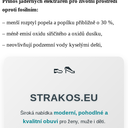
Přínos jaderných elektráren pro životní prostředí
oproti fosilním
:
– menší rozptyl popela a popílku přibližně o 30 %,
– méně emisí oxidu siřičitého a oxidů dusíku,
– neovlivňují podzemní vody kyselými dešti,
👞👠
STRAKOS.EU
moderní, pohodlné a
Široká nabídka
kvalitní obuvi
pro ženy, muže i děti.