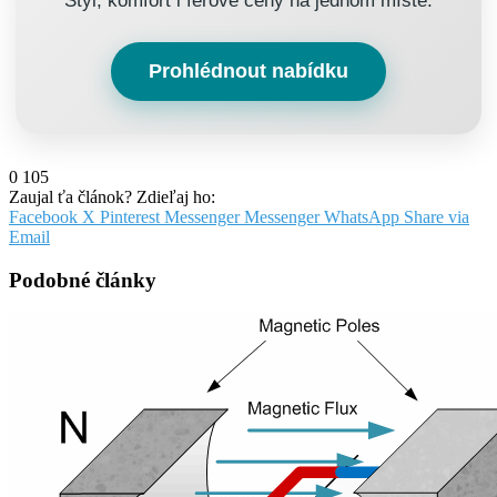
Styl, komfort i férové ceny na jednom místě.
Prohlédnout nabídku
0
105
Zaujal ťa článok? Zdieľaj ho:
Facebook
X
Pinterest
Messenger
Messenger
WhatsApp
Share via
Email
Podobné články