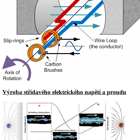
Výroba střídavého elektrického napětí a proudu