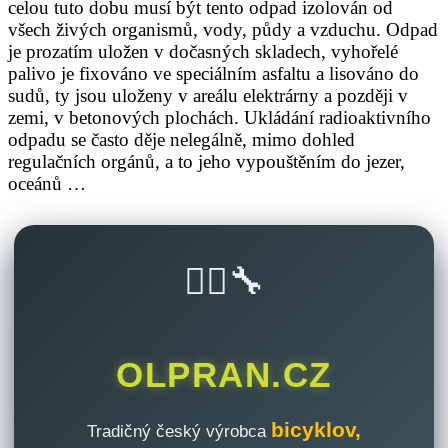
celou tuto dobu musí být tento odpad izolován od
všech živých organismů, vody, půdy a vzduchu. Odpad
je prozatím uložen v dočasných skladech, vyhořelé
palivo je fixováno ve speciálním asfaltu a lisováno do
sudů, ty jsou uloženy v areálu elektrárny a později v
zemi, v betonových plochách. Ukládání radioaktivního
odpadu se často děje nelegálně, mimo dohled
regulačních orgánů, a to jeho vypouštěním do jezer,
oceánů …
🚴‍♂️🔧
OLPRAN.CZ
bicyklov,
Tradičný český výrobca