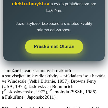
elektrobicyklov
a cyklo príslušenstva pre
každého.
Jazdi štýlovo, bezpečne a s istotou kvality
priamo od výrobcu.
Preskúmať Olpran
– možné havárie samotných reaktorů
a související únik radioaktivity – příkladem jsou havárie
ve Windscale (Velká Británie, 1957), Browns Ferry
(USA, 1975), Jaslovských Bohunicích
(Československo, 1977), Černobylu (SSSR, 1986)
a Fukušimě ( Japonsko2011).