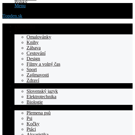
Menu
Topden.sk
Domovska
Životní styl
Omalovánky
Knihy
Zábava
Cestování
Design
Filmy a volný čas
Sport
Zajímavosti
Zdraví
Výuka
Slovenský jazyk
Elektrotechnika
Biologie
Zvířata
Plemena psů
Psi
Kočky
Ptáci
Akvaristika