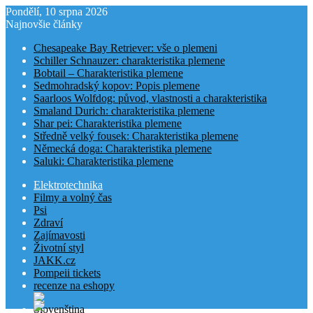
Pondělí, 10 srpna 2026
Najnovšie články
Chesapeake Bay Retriever: vše o plemeni
Schiller Schnauzer: charakteristika plemene
Bobtail – Charakteristika plemene
Sedmohradský kopov: Popis plemene
Saarloos Wolfdog: původ, vlastnosti a charakteristika
Smaland Durich: charakteristika plemene
Shar pei: Charakteristika plemene
Středně velký fousek: Charakteristika plemene
Německá doga: Charakteristika plemene
Saluki: Charakteristika plemene
Elektrotechnika
Filmy a volný čas
Psi
Zdraví
Zajímavosti
Životní styl
JAKK.cz
Pompeii tickets
recenze na eshopy