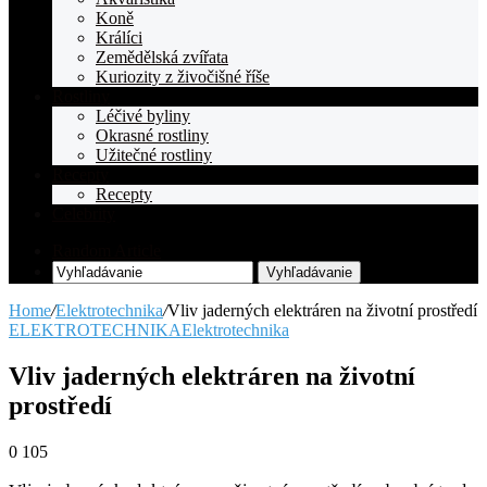
Koně
Králíci
Zemědělská zvířata
Kuriozity z živočišné říše
Rostliny
Léčivé byliny
Okrasné rostliny
Užitečné rostliny
Recepty
Recepty
Celebrity
Random Article
Vyhľadávanie
Home
/
Elektrotechnika
/
Vliv jaderných elektráren na životní prostředí
ELEKTROTECHNIKA
Elektrotechnika
Vliv jaderných elektráren na životní
prostředí
0
105