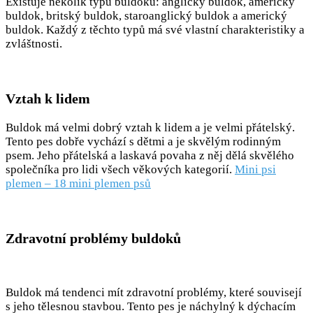
Existuje několik typů buldoků: anglický buldok, americký
buldok, britský buldok, staroanglický buldok a americký
buldok. Každý z těchto typů má své vlastní charakteristiky a
zvláštnosti.
Vztah k lidem
Buldok má velmi dobrý vztah k lidem a je velmi přátelský.
Tento pes dobře vychází s dětmi a je skvělým rodinným
psem. Jeho přátelská a laskavá povaha z něj dělá skvělého
společníka pro lidi všech věkových kategorií.
Mini psi
plemen – 18 mini plemen psů
Zdravotní problémy buldoků
Buldok má tendenci mít zdravotní problémy, které souvisejí
s jeho tělesnou stavbou. Tento pes je náchylný k dýchacím