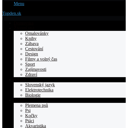
Menu
Topden.sk
Domovska
Životní styl
Omalovánky
Knihy
Zábava
Cestování
Design
Filmy a volný čas
Sport
Zajímavosti
Zdraví
Výuka
Slovenský jazyk
Elektrotechnika
Biologie
Zvířata
Plemena psů
Psi
Kočky
Ptáci
Akvaristika