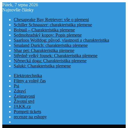
Pátek, 7 srpna 2026
Najnovšie články
Chesapeake Bay Retriever: vše o plemeni
Schiller Schnauzer: charakteristika plemene
Bobtail – Charakteristika plemene
Sedmohradský kopov: Popis plemene
Saarloos Wolfdog: původ, vlastnosti a charakteristika
Smaland Durich: charakteristika plemene
Shar pei: Charakteristika plemene
Středně velký fousek: Charakteristika plemene
Německá doga: Charakteristika plemene
Saluki: Charakteristika plemene
Elektrotechnika
Filmy a volný čas
Psi
Zdraví
Zajímavosti
Životní styl
JAKK.cz
Pompeii tickets
recenze na eshopy