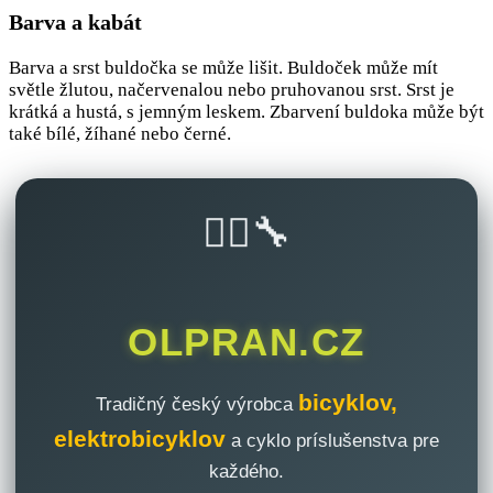
Barva a kabát
Barva a srst buldočka se může lišit. Buldoček může mít
světle žlutou, načervenalou nebo pruhovanou srst. Srst je
krátká a hustá, s jemným leskem. Zbarvení buldoka může být
také bílé, žíhané nebo černé.
🚴‍♂️🔧
OLPRAN.CZ
bicyklov,
Tradičný český výrobca
elektrobicyklov
a cyklo príslušenstva pre
každého.