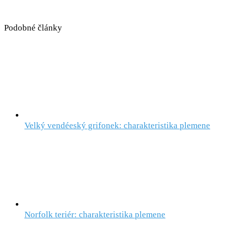
Podobné články
Velký vendéeský grifonek: charakteristika plemene
Norfolk teriér: charakteristika plemene