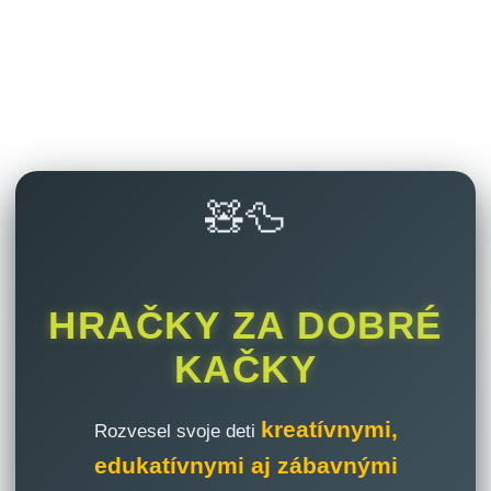
🧸🦆
HRAČKY ZA DOBRÉ
KAČKY
kreatívnymi,
Rozvesel svoje deti
edukatívnymi aj zábavnými