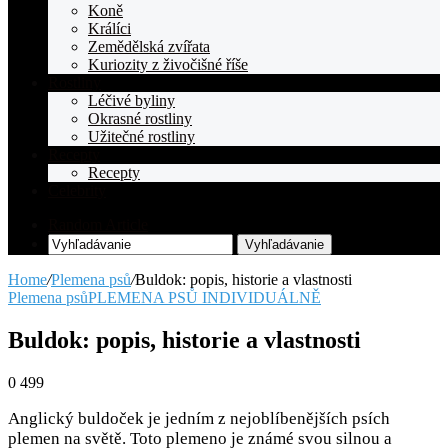
Koně
Králíci
Zemědělská zvířata
Kuriozity z živočišné říše
Rostliny
Léčivé byliny
Okrasné rostliny
Užitečné rostliny
Recepty
Recepty
Celebrity
Random Article
Vyhľadávanie
Home
/
Plemena psů
/
Buldok: popis, historie a vlastnosti
Plemena psů
PLEMENA PSŮ INDIVIDUÁLNĚ
Buldok: popis, historie a vlastnosti
0
499
Anglický buldoček je jedním z nejoblíbenějších psích
plemen na světě. Toto plemeno je známé svou silnou a