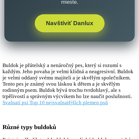
mieste.
Navštíviť Danlux
Buldok je přátelský a nenáročný pes, který si rozumí s
každým. Jeho povaha je velmi klidná a neagresivní. Buldok
je velmi oddaný svému majiteli a je skvělým společníkem.
Tento pes je známý svou láskou k dětem a je skvělým
rodinným psem. Buldok bývá trochu tvrdohlavý, ale s
trpělivostí a správným výcvikem ho lze naučit poslušnosti.
Svalnatí psi Top 10 nejsvalnatějších plemen psů
Různé typy buldoků