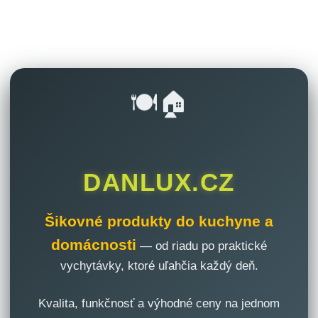
🍽️🏠
DANLUX.CZ
Šikovné produkty do kuchyne a
domácnosti
— od riadu po praktické
vychytávky, ktoré uľahčia každý deň.
Kvalita, funkčnosť a výhodné ceny na jednom