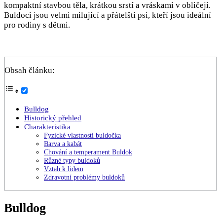
kompaktní stavbou těla, krátkou srstí a vráskami v obličeji.
Buldoci jsou velmi milující a přátelští psi, kteří jsou ideální
pro rodiny s dětmi.
Obsah článku:
Bulldog
Historický přehled
Charakteristika
Fyzické vlastnosti buldočka
Barva a kabát
Chování a temperament Buldok
Různé typy buldoků
Vztah k lidem
Zdravotní problémy buldoků
Bulldog