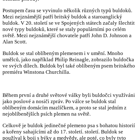
Postupem času se vyvinulo několik různých typů buldoků.
Mezi nejznámější patří britský buldok a staroanglický
buldok. V 20. století se ve Spojených státech začaly šlechtit
nové typy buldoků, které se staly populárními po celém
světě. Mezi nejznámější chovatele patří John D. Johnson a
Alan Scott.
Buldok se stal oblíbeným plemenem i v umění. Mnoho
umělců, jako například Philip Reinagle, zobrazilo buldočka
ve svých dílech. Buldok byl také oblíbeným psem britského
premiéra Winstona Churchilla.
Během první a druhé světové války byli buldočci využíváni
jako poslové a nosiči zpráv. Po válce se buldok stal
oblíbeným domácím mazlíčkem, a proto se stal jedním z
nejoblíbenějších psích plemen na světě.
Celkově je buldok jedinečné plemeno psa s bohatou historií
a kořeny sahajícími až do 17. století. století. Buldok se
používal k boji s býky a medvědy, ale poté, co byly tyto