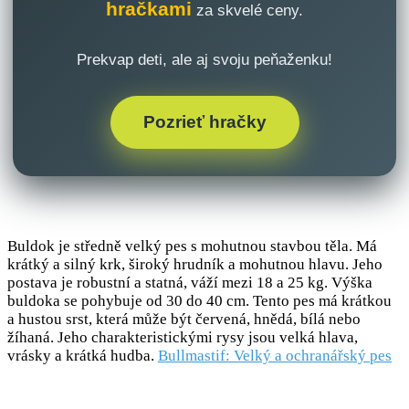
hračkami
za skvelé ceny.
Prekvap deti, ale aj svoju peňaženku!
Pozrieť hračky
Buldok je středně velký pes s mohutnou stavbou těla. Má
krátký a silný krk, široký hrudník a mohutnou hlavu. Jeho
postava je robustní a statná, váží mezi 18 a 25 kg. Výška
buldoka se pohybuje od 30 do 40 cm. Tento pes má krátkou
a hustou srst, která může být červená, hnědá, bílá nebo
žíhaná. Jeho charakteristickými rysy jsou velká hlava,
vrásky a krátká hudba.
Bullmastif: Velký a ochranářský pes