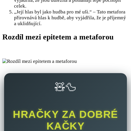
vyjádřila, že jsou důležitá a pomáhají lépe pochopit
celek.
„Její hlas byl jako hudba pro mé uši.“ – Tato metafora
přirovnává hlas k hudbě, aby vyjádřila, že je příjemný
a uklidňující.
Rozdíl mezi epitetem a metaforou
🧸🦆
HRAČKY ZA DOBRÉ
KAČKY