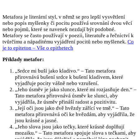
Metafora je literární styl, v němž se pro lepší vysvětlení
nebo popis myšlenky či pocitu používá srovnání dvou věcí
nebo pojmů, které se navenek nezdají být podobné.
Metafory se často používají v poezii, literatuře a řečnictví k
tvůrčímu a nápaditému vyjádření pocitů nebo myšlenek.
Co
je to epiteton – Vše o epithetech
Příklady metafor:
„Srdce mi buší jako kladivo.“ – Tato metafora
přirovnává bušení srdce k bušení kladivem, které
vyjadřuje pocity vášně nebo vzrušení.
„Jeho úsměv je jako slunce, které mi rozjasňuje den.“ –
Tato metafora přirovnává úsměv ke slunci, aby
vyjádřila, že úsměv přináší radost a pozitivitu.
„Její oči jsou jako dvě hvězdy zářící ve tmě.“ – Tato
metafora přirovnává oči ke hvězdám, aby vyjádřila, že
jsou krásné a jasné.
„Jeho slova jsou jako tečky, které krásně doplňují
mozaiku.“ – Tato metafora spojuje slova s tečkami, aby