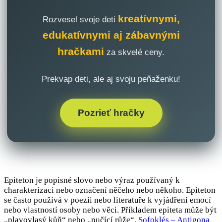
kreatívnymi,
Rozvesel svoje deti
edukatívnymi aj zábavnými
hračkami
za skvelé ceny.
Prekvap deti, ale aj svoju peňaženku!
Pozrieť hračky
Epiteton je popisné slovo nebo výraz používaný k
charakterizaci nebo označení něčeho nebo někoho. Epiteton
se často používá v poezii nebo literatuře k vyjádření emocí
nebo vlastností osoby nebo věci. Příkladem epiteta může být
„plavovlasý kůň“ nebo „pučící růže“.
Sofoklés – Antigona