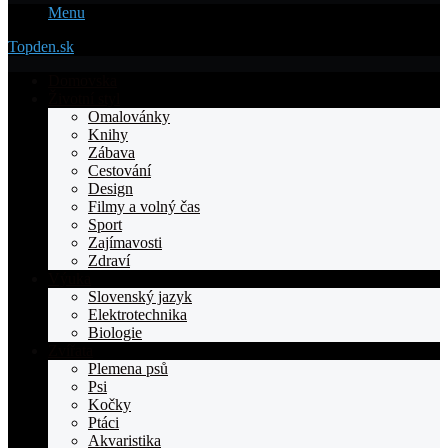
Menu
Topden.sk
Domovska
Životní styl
Omalovánky
Knihy
Zábava
Cestování
Design
Filmy a volný čas
Sport
Zajímavosti
Zdraví
Výuka
Slovenský jazyk
Elektrotechnika
Biologie
Zvířata
Plemena psů
Psi
Kočky
Ptáci
Akvaristika