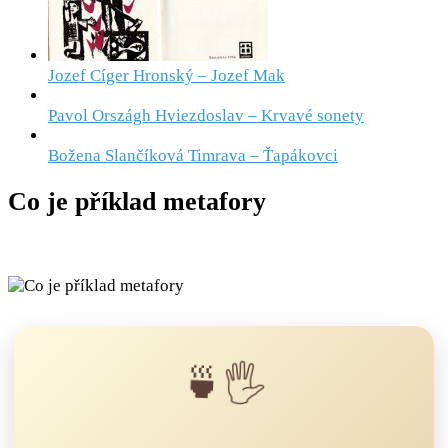
Jozef Cíger Hronský – Jozef Mak
Pavol Országh Hviezdoslav – Krvavé sonety
Božena Slančíková Timrava – Ťapákovci
Co je příklad metafory
🍵🖐️