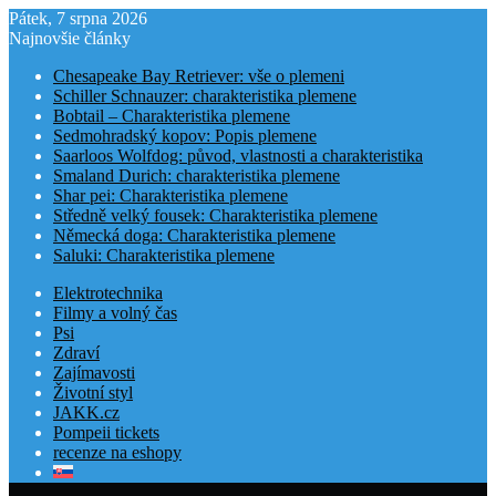
Pátek, 7 srpna 2026
Najnovšie články
Chesapeake Bay Retriever: vše o plemeni
Schiller Schnauzer: charakteristika plemene
Bobtail – Charakteristika plemene
Sedmohradský kopov: Popis plemene
Saarloos Wolfdog: původ, vlastnosti a charakteristika
Smaland Durich: charakteristika plemene
Shar pei: Charakteristika plemene
Středně velký fousek: Charakteristika plemene
Německá doga: Charakteristika plemene
Saluki: Charakteristika plemene
Elektrotechnika
Filmy a volný čas
Psi
Zdraví
Zajímavosti
Životní styl
JAKK.cz
Pompeii tickets
recenze na eshopy