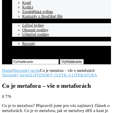
Koně
Králíci
Zemědělská zvířata
Kuriozity z živočišné říše
Rostliny
Léčivé byliny
Okrasné rostliny
Užitečné rostliny
Recepty
Recepty
Celebrity
Random Article
Vyhľadávanie
Home
/
Slovenský jazyk
/
Co je metafora – vše o metaforách
Slovenský jazyk
SLOVENSKÝ JAZYK A LITERATURA
Co je metafora – vše o metaforách
0
776
Co je to metafora? Připravili jsme pro vás zajímavý článek o
metaforách. Co je to metafora, jak se metafory dělí a kam je