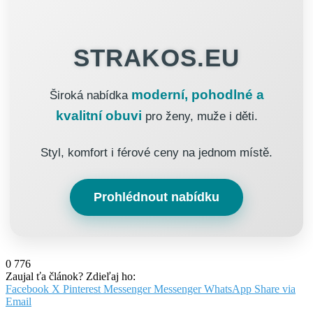
STRAKOS.EU
moderní, pohodlné a
Široká nabídka
kvalitní obuvi
pro ženy, muže i děti.
Styl, komfort i férové ceny na jednom místě.
Prohlédnout nabídku
0
776
Zaujal ťa článok? Zdieľaj ho:
Facebook
X
Pinterest
Messenger
Messenger
WhatsApp
Share via
Email