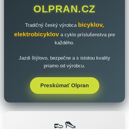
OLPRAN.CZ
bicyklov,
Tradičný český výrobca
elektrobicyklov
a cyklo príslušenstva pre
každého.
Jazdi štýlovo, bezpečne a s istotou kvality
priamo od výrobcu.
Preskúmať Olpran
👞👠