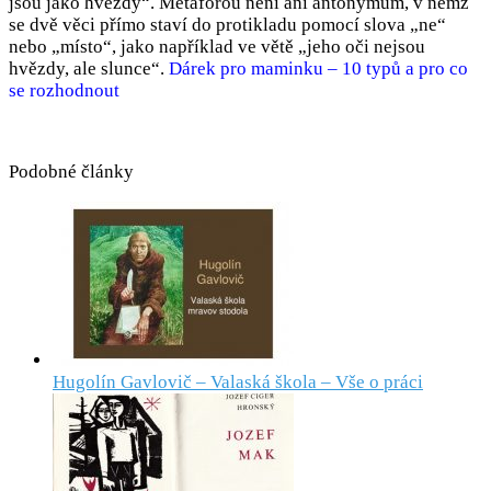
jsou jako hvězdy“. Metaforou není ani antonymum, v němž
se dvě věci přímo staví do protikladu pomocí slova „ne“
nebo „místo“, jako například ve větě „jeho oči nejsou
hvězdy, ale slunce“.
Dárek pro maminku – 10 typů a pro co
se rozhodnout
Podobné články
Hugolín Gavlovič – Valaská škola – Vše o práci