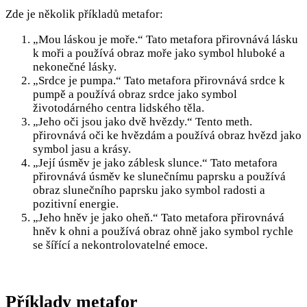
Zde je několik příkladů metafor:
„Mou láskou je moře.“ Tato metafora přirovnává lásku
k moři a používá obraz moře jako symbol hluboké a
nekonečné lásky.
„Srdce je pumpa.“ Tato metafora přirovnává srdce k
pumpě a používá obraz srdce jako symbol
životodárného centra lidského těla.
„Jeho oči jsou jako dvě hvězdy.“ Tento meth.
přirovnává oči ke hvězdám a používá obraz hvězd jako
symbol jasu a krásy.
„Její úsměv je jako záblesk slunce.“ Tato metafora
přirovnává úsměv ke slunečnímu paprsku a používá
obraz slunečního paprsku jako symbol radosti a
pozitivní energie.
„Jeho hněv je jako oheň.“ Tato metafora přirovnává
hněv k ohni a používá obraz ohně jako symbol rychle
se šířící a nekontrolovatelné emoce.
Příklady metafor