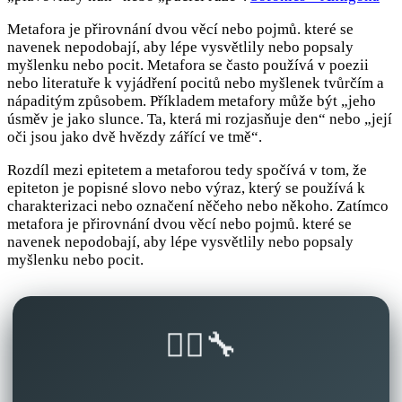
Metafora je přirovnání dvou věcí nebo pojmů. které se
navenek nepodobají, aby lépe vysvětlily nebo popsaly
myšlenku nebo pocit. Metafora se často používá v poezii
nebo literatuře k vyjádření pocitů nebo myšlenek tvůrčím a
nápaditým způsobem. Příkladem metafory může být „jeho
úsměv je jako slunce. Ta, která mi rozjasňuje den“ nebo „její
oči jsou jako dvě hvězdy zářící ve tmě“.
Rozdíl mezi epitetem a metaforou tedy spočívá v tom, že
epiteton je popisné slovo nebo výraz, který se používá k
charakterizaci nebo označení něčeho nebo někoho. Zatímco
metafora je přirovnání dvou věcí nebo pojmů. které se
navenek nepodobají, aby lépe vysvětlily nebo popsaly
myšlenku nebo pocit.
🚴‍♂️🔧