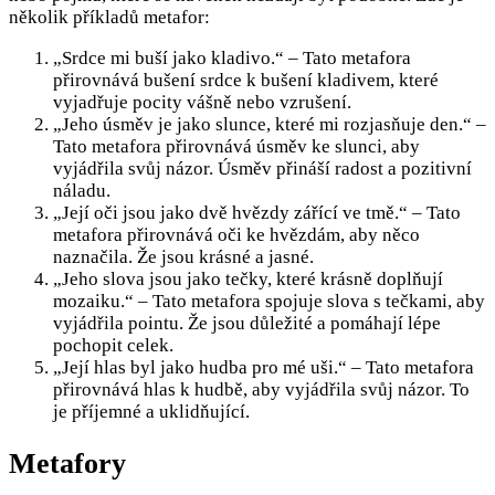
několik příkladů metafor:
„Srdce mi buší jako kladivo.“ – Tato metafora
přirovnává bušení srdce k bušení kladivem, které
vyjadřuje pocity vášně nebo vzrušení.
„Jeho úsměv je jako slunce, které mi rozjasňuje den.“ –
Tato metafora přirovnává úsměv ke slunci, aby
vyjádřila svůj názor. Úsměv přináší radost a pozitivní
náladu.
„Její oči jsou jako dvě hvězdy zářící ve tmě.“ – Tato
metafora přirovnává oči ke hvězdám, aby něco
naznačila. Že jsou krásné a jasné.
„Jeho slova jsou jako tečky, které krásně doplňují
mozaiku.“ – Tato metafora spojuje slova s tečkami, aby
vyjádřila pointu. Že jsou důležité a pomáhají lépe
pochopit celek.
„Její hlas byl jako hudba pro mé uši.“ – Tato metafora
přirovnává hlas k hudbě, aby vyjádřila svůj názor. To
je příjemné a uklidňující.
Metafory