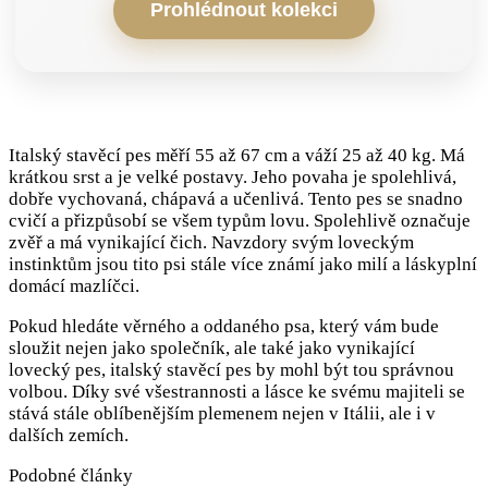
Prohlédnout kolekci
Italský stavěcí pes měří 55 až 67 cm a váží 25 až 40 kg. Má
krátkou srst a je velké postavy. Jeho povaha je spolehlivá,
dobře vychovaná, chápavá a učenlivá. Tento pes se snadno
cvičí a přizpůsobí se všem typům lovu. Spolehlivě označuje
zvěř a má vynikající čich. Navzdory svým loveckým
instinktům jsou tito psi stále více známí jako milí a láskyplní
domácí mazlíčci.
Pokud hledáte věrného a oddaného psa, který vám bude
sloužit nejen jako společník, ale také jako vynikající
lovecký pes, italský stavěcí pes by mohl být tou správnou
volbou. Díky své všestrannosti a lásce ke svému majiteli se
stává stále oblíbenějším plemenem nejen v Itálii, ale i v
dalších zemích.
Podobné články