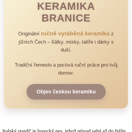
KERAMIKA
BRANICE
ručně vyráběná keramika
Originální
z
jižních Čech – šálky, misky, talíře i dárky s
duší.
Tradiční řemeslo a poctivá ruční práce pro tvůj
domov.
Objev českou keramiku
Italský stavěč je lovecký pes, jehož původ sahá až do Itálie.