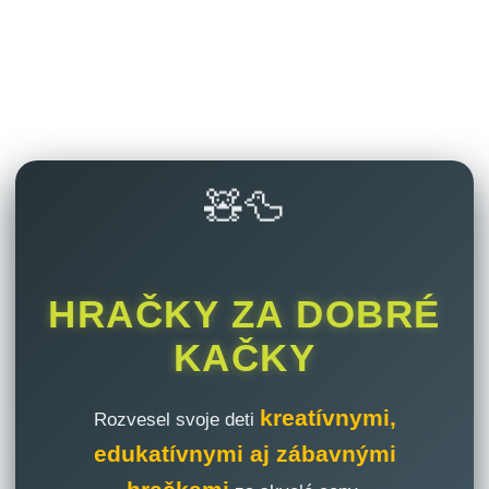
🧸🦆
HRAČKY ZA DOBRÉ
KAČKY
kreatívnymi,
Rozvesel svoje deti
edukatívnymi aj zábavnými