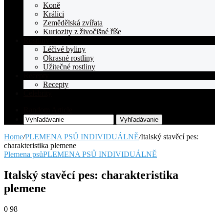
Koně
Králíci
Zemědělská zvířata
Kuriozity z živočišné říše
Rostliny
Léčivé byliny
Okrasné rostliny
Užitečné rostliny
Recepty
Recepty
Celebrity
Random Article
Vyhľadávanie
Home
/
PLEMENA PSŮ INDIVIDUÁLNĚ
/
Italský stavěcí pes:
charakteristika plemene
Plemena psů
PLEMENA PSŮ INDIVIDUÁLNĚ
Italský stavěcí pes: charakteristika
plemene
0
98