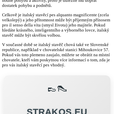
hodně pohybu a aktivity, proto je důležité mu dopřát
dostatek pohybu a podnětů.
Celkově je italský stavěcí pes alquanto magnificente (zcela
velkolepý) a jeho přítomnost může být příjemným přínosem
pro il senso della vita (smysl života) jeho majitele. Pokud
hledáte krásného, inteligentního a výborného lovce, italský
stavěč může být skvělou volbou.
V současné době se italský stavěč chová také ve Slovenské
republice, například v chovatelské stanici Mihoukovice 57.
Pokud vás toto plemeno zaujalo, můžete se obrátit na místní
chovatele, kteří vám poskytnou více informací o tom, zda je
pro vás italský stavěcí pes vhodný.
👞👠
STRAKOS.EU