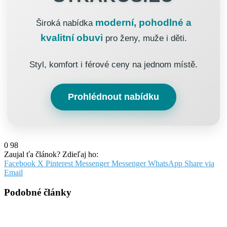
moderní, pohodlné a
Široká nabídka
kvalitní obuvi
pro ženy, muže i děti.
Styl, komfort i férové ceny na jednom místě.
Prohlédnout nabídku
0
98
Zaujal ťa článok? Zdieľaj ho:
Facebook
X
Pinterest
Messenger
Messenger
WhatsApp
Share via
Email
Podobné články