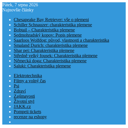
Pátek, 7 srpna 2026
Najnovšie články
Chesapeake Bay Retriever: vše o plemeni
Schiller Schnauzer: charakteristika plemene
Bobtail – Charakteristika plemene
Sedmohradský kopov: Popis plemene
Saarloos Wolfdog: původ, vlastnosti a charakteristika
Smaland Durich: charakteristika plemene
Shar pei: Charakteristika plemene
Středně velký fousek: Charakteristika plemene
Německá doga: Charakteristika plemene
Saluki: Charakteristika plemene
Elektrotechnika
Filmy a volný čas
Psi
Zdraví
Zajímavosti
Životní styl
JAKK.cz
Pompeii tickets
recenze na eshopy