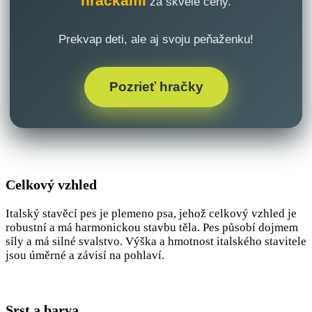
hračkami
za skvelé ceny.
Prekvap deti, ale aj svoju peňaženku!
Pozrieť hračky
Celkový vzhled
Italský stavěcí pes je plemeno psa, jehož celkový vzhled je
robustní a má harmonickou stavbu těla. Pes působí dojmem
síly a má silné svalstvo. Výška a hmotnost italského stavitele
jsou úměrné a závisí na pohlaví.
Srst a barva