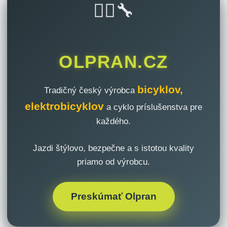
🚴‍♂️🔧
OLPRAN.CZ
bicyklov,
Tradičný český výrobca
elektrobicyklov
a cyklo príslušenstva pre
každého.
Jazdi štýlovo, bezpečne a s istotou kvality
priamo od výrobcu.
Preskúmať Olpran