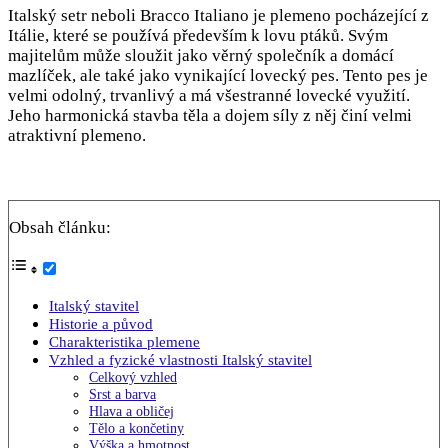
Italský setr neboli Bracco Italiano je plemeno pocházející z
Itálie, které se používá především k lovu ptáků. Svým
majitelům může sloužit jako věrný společník a domácí
mazlíček, ale také jako vynikající lovecký pes. Tento pes je
velmi odolný, trvanlivý a má všestranné lovecké využití.
Jeho harmonická stavba těla a dojem síly z něj činí velmi
atraktivní plemeno.
Obsah článku:
Italský stavitel
Historie a původ
Charakteristika plemene
Vzhled a fyzické vlastnosti Italský stavitel
Celkový vzhled
Srst a barva
Hlava a obličej
Tělo a končetiny
Výška a hmotnost