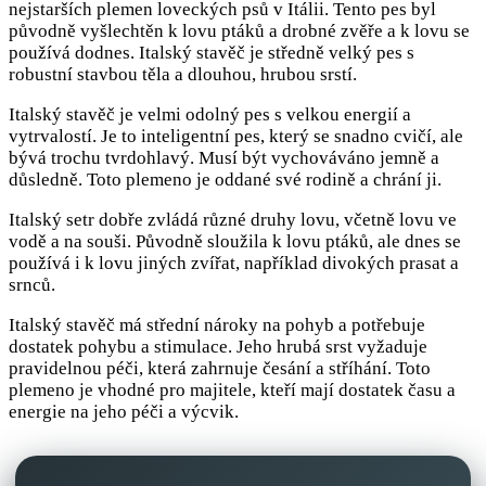
nejstarších plemen loveckých psů v Itálii. Tento pes byl
původně vyšlechtěn k lovu ptáků a drobné zvěře a k lovu se
používá dodnes. Italský stavěč je středně velký pes s
robustní stavbou těla a dlouhou, hrubou srstí.
Italský stavěč je velmi odolný pes s velkou energií a
vytrvalostí. Je to inteligentní pes, který se snadno cvičí, ale
bývá trochu tvrdohlavý. Musí být vychováváno jemně a
důsledně. Toto plemeno je oddané své rodině a chrání ji.
Italský setr dobře zvládá různé druhy lovu, včetně lovu ve
vodě a na souši. Původně sloužila k lovu ptáků, ale dnes se
používá i k lovu jiných zvířat, například divokých prasat a
srnců.
Italský stavěč má střední nároky na pohyb a potřebuje
dostatek pohybu a stimulace. Jeho hrubá srst vyžaduje
pravidelnou péči, která zahrnuje česání a stříhání. Toto
plemeno je vhodné pro majitele, kteří mají dostatek času a
energie na jeho péči a výcvik.