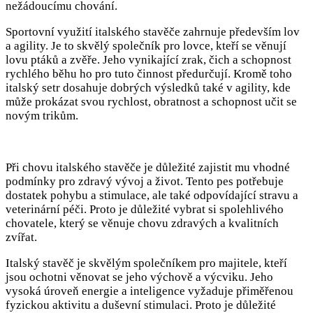
nežádoucímu chování.
Sportovní využití italského stavěče zahrnuje především lov
a agility. Je to skvělý společník pro lovce, kteří se věnují
lovu ptáků a zvěře. Jeho vynikající zrak, čich a schopnost
rychlého běhu ho pro tuto činnost předurčují. Kromě toho
italský setr dosahuje dobrých výsledků také v agility, kde
může prokázat svou rychlost, obratnost a schopnost učit se
novým trikům.
Při chovu italského stavěče je důležité zajistit mu vhodné
podmínky pro zdravý vývoj a život. Tento pes potřebuje
dostatek pohybu a stimulace, ale také odpovídající stravu a
veterinární péči. Proto je důležité vybrat si spolehlivého
chovatele, který se věnuje chovu zdravých a kvalitních
zvířat.
Italský stavěč je skvělým společníkem pro majitele, kteří
jsou ochotni věnovat se jeho výchově a výcviku. Jeho
vysoká úroveň energie a inteligence vyžaduje přiměřenou
fyzickou aktivitu a duševní stimulaci. Proto je důležité