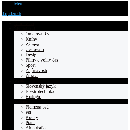
Menu
Topden.sk
Domovska
Životní styl
Omalovánky
Knihy
Zábava
Cestování
Design
Filmy a volný čas
Sport
Zajímavosti
Zdraví
Výuka
Slovenský jazyk
Elektrotechnika
Biologie
Zvířata
Plemena psů
Psi
Kočky
Ptáci
Akvaristika