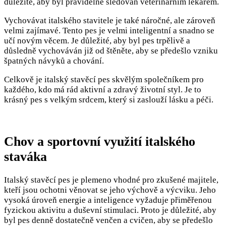
důležité, aby byl pravidelně sledován veterinárním lékařem.
Vychovávat italského stavitele je také náročné, ale zároveň
velmi zajímavé. Tento pes je velmi inteligentní a snadno se
učí novým věcem. Je důležité, aby byl pes trpělivě a
důsledně vychováván již od štěněte, aby se předešlo vzniku
špatných návyků a chování.
Celkově je italský stavěcí pes skvělým společníkem pro
každého, kdo má rád aktivní a zdravý životní styl. Je to
krásný pes s velkým srdcem, který si zaslouží lásku a péči.
Chov a sportovní využití italského
staváka
Italský stavěcí pes je plemeno vhodné pro zkušené majitele,
kteří jsou ochotni věnovat se jeho výchově a výcviku. Jeho
vysoká úroveň energie a inteligence vyžaduje přiměřenou
fyzickou aktivitu a duševní stimulaci. Proto je důležité, aby
byl pes denně dostatečně venčen a cvičen, aby se předešlo