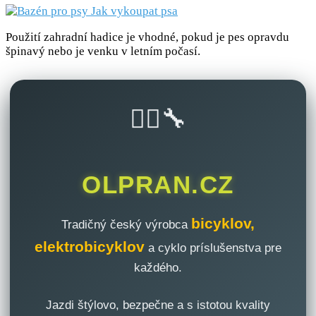
Použití zahradní hadice je vhodné, pokud je pes opravdu
špinavý nebo je venku v letním počasí.
🚴‍♂️🔧
OLPRAN.CZ
bicyklov,
Tradičný český výrobca
elektrobicyklov
a cyklo príslušenstva pre
každého.
Jazdi štýlovo, bezpečne a s istotou kvality