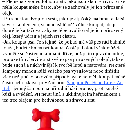
– Plemena s voděodolnou srstí, jako jsou zlatí retrívři, by se
měla koupat méně často, aby se zachovaly jejich přirozené
oleje.
-Psi s hustou dvojitou srstí, jako je aljašský malamut a další
severská plemena, se nemusí téměř vůbec koupat, ale je
dobré je kartáčovat, aby se lépe uvolňoval jejich přirozený
olej, který udržuje jejich srst čistou.
-Jak koupat psa. Je zřejmé, že pokud má váš pes rád bahnité
louže, budete ho muset koupat častěji. Pokud však můžete,
vyhněte se častému koupání dříve, než je to opravdu nutné,
protože tím zbavíte srst svého psa přirozených olejů, takže
bude suchá a náchylnější k tvorbě lupů a matování. Některé
šampony mohou kůži vašeho psa vysušovat nebo dráždit
více než jiné, v takovém případě byste ho měli koupat méně
často nebo zkusit jiný šampon.
Šampon Pet Head Life’s An
Itch
-jemný šampon na přírodní bázi pro psy proti suché
kůži a svědění, PH neutrální, s uklidňujícím heřmánkem a
tea tree olejem pro hedvábnou a zdravou srst.