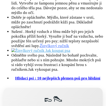
lidi. Vytvořte ze šamponu jemnou pěnu a vmasírujte ji
do celého těla psa. Dávejte pozor, aby se mu nedostalo
mýdlo do očí.
Dobře je opláchněte. Mýdlo, které zůstane v srsti,
může po zaschnutí podráždit kůži psa. Důkladně
opláchněte!
Sušení . Horký vzduch z fénu může být pro jejich
pokožku příliš horký. Vysušte ji buď na vzduchu, nebo
použijte fén určený pro psy; nižší teploty nezpůsobí
svědění ani lupy.
Žinylkový ručník
Odměňte svého psa. Následně ho bohatě pochvalte,
pohlaďte nebo si s ním pohrajte. Mnoho mokrých psů
si rádo vybíjí svou frustraci z koupání hrou s
ručníkem.Jak vykoupat psa.
Hlídací psi : 10 nejlepších plemen psů pro hlídání
👞👠