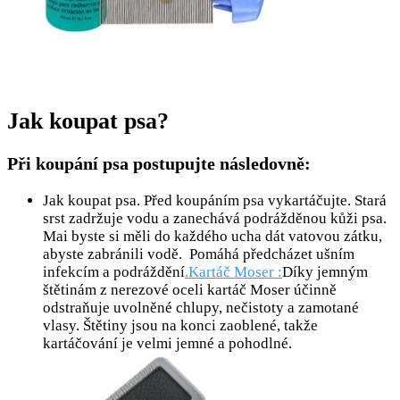
Jak koupat psa?
Při koupání psa postupujte následovně:
Jak koupat psa. Před koupáním psa vykartáčujte. Stará
srst zadržuje vodu a zanechává podrážděnou kůži psa.
Mai byste si měli do každého ucha dát vatovou zátku,
abyste zabránili vodě. Pomáhá předcházet ušním
infekcím a podráždění
.Kartáč Moser :
Díky jemným
štětinám z nerezové oceli kartáč Moser účinně
odstraňuje uvolněné chlupy, nečistoty a zamotané
vlasy. Štětiny jsou na konci zaoblené, takže
kartáčování je velmi jemné a pohodlné.