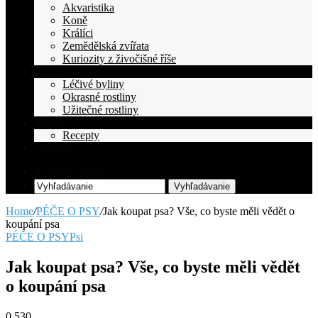
Akvaristika
Koně
Králíci
Zemědělská zvířata
Kuriozity z živočišné říše
Rostliny
Léčivé byliny
Okrasné rostliny
Užitečné rostliny
Recepty
Recepty
Celebrity
Random Article
Vyhľadávanie
Home
/
PÉČE O PSY
/
Jak koupat psa? Vše, co byste měli vědět o
koupání psa
PÉČE O PSY
Psi
Jak koupat psa? Vše, co byste měli vědět
o koupání psa
0
530