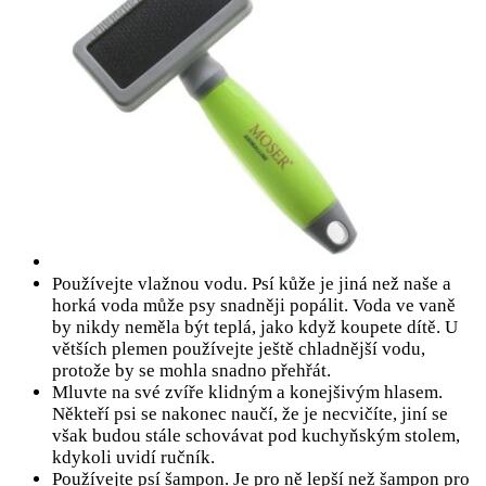
Používejte vlažnou vodu. Psí kůže je jiná než naše a
horká voda může psy snadněji popálit. Voda ve vaně
by nikdy neměla být teplá, jako když koupete dítě. U
větších plemen používejte ještě chladnější vodu,
protože by se mohla snadno přehřát.
Mluvte na své zvíře klidným a konejšivým hlasem.
Někteří psi se nakonec naučí, že je necvičíte, jiní se
však budou stále schovávat pod kuchyňským stolem,
kdykoli uvidí ručník.
Používejte psí šampon. Je pro ně lepší než šampon pro