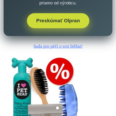
priamo od výrobcu.
Preskúmať Olpran
Sada pro péči o srst štěňat!