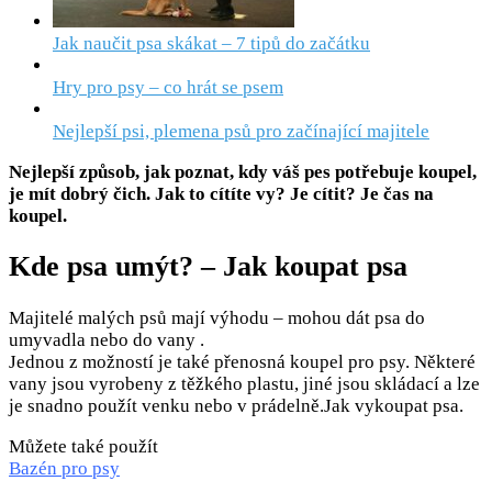
Jak naučit psa skákat – 7 tipů do začátku
Hry pro psy – co hrát se psem
Nejlepší psi, plemena psů pro začínající majitele
Nejlepší způsob, jak poznat, kdy váš pes potřebuje koupel,
je mít dobrý čich. Jak to cítíte vy? Je cítit? Je čas na
koupel.
Kde psa umýt? – Jak koupat psa
Majitelé malých psů mají výhodu – mohou dát psa do
umyvadla nebo do vany .
Jednou z možností je také přenosná koupel pro psy. Některé
vany jsou vyrobeny z těžkého plastu, jiné jsou skládací a lze
je snadno použít venku nebo v prádelně.Jak vykoupat psa.
Můžete také použít
Bazén pro psy