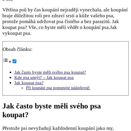
Většina psů by čas koupání nejraději vynechala, ale koupání
hraje důležitou roli pro zdraví srsti a kůže vašeho psa,
protože pomáhá udržovat psa čistého a bez parazitů. Jak
koupat psa? Vše, co byste měli vědět o koupání psa.Jak
vykoupat psa.
Obsah článku:
Jak často byste měli svého psa koupat?
Kde psa umýt? – Jak koupat psa
Jak koupat psa?
Při koupání psa postupujte následovně:
Jak často byste měli svého psa
koupat?
Přestože psi nevyžadují každodenní koupání jako my,