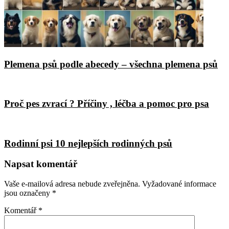
Plemena psů podle abecedy – všechna plemena psů
Proč pes zvrací ? Příčiny , léčba a pomoc pro psa
Rodinní psi 10 nejlepších rodinných psů
Napsat komentář
Vaše e-mailová adresa nebude zveřejněna.
Vyžadované informace
jsou označeny
*
Komentář
*