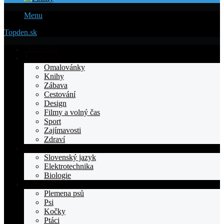
Menu
Topden.sk
Domovska
Životní styl
Omalovánky
Knihy
Zábava
Cestování
Design
Filmy a volný čas
Sport
Zajímavosti
Zdraví
Výuka
Slovenský jazyk
Elektrotechnika
Biologie
Zvířata
Plemena psů
Psi
Kočky
Ptáci