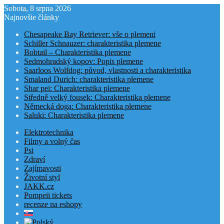
Sobota, 8 srpna 2026
Najnovšie články
Chesapeake Bay Retriever: vše o plemeni
Schiller Schnauzer: charakteristika plemene
Bobtail – Charakteristika plemene
Sedmohradský kopov: Popis plemene
Saarloos Wolfdog: původ, vlastnosti a charakteristika
Smaland Durich: charakteristika plemene
Shar pei: Charakteristika plemene
Středně velký fousek: Charakteristika plemene
Německá doga: Charakteristika plemene
Saluki: Charakteristika plemene
Elektrotechnika
Filmy a volný čas
Psi
Zdraví
Zajímavosti
Životní styl
JAKK.cz
Pompeii tickets
recenze na eshopy