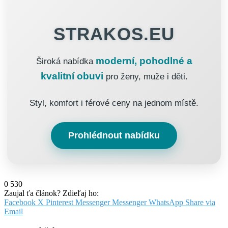
STRAKOS.EU
moderní, pohodlné a
Široká nabídka
kvalitní obuvi
pro ženy, muže i děti.
Styl, komfort i férové ceny na jednom místě.
Prohlédnout nabídku
0
530
Zaujal ťa článok? Zdieľaj ho:
Facebook
X
Pinterest
Messenger
Messenger
WhatsApp
Share via
Email