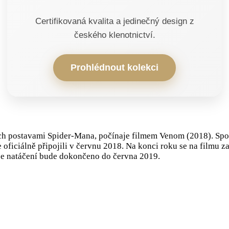
Certifikovaná kvalita a jedinečný design z
českého klenotnictví.
Prohlédnout kolekci
ch postavami Spider-Mana, počínaje filmem Venom (2018). Spol
 oficiálně připojili v červnu 2018. Na konci roku se na filmu z
že natáčení bude dokončeno do června 2019.