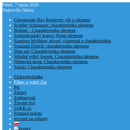
Pátek, 7 srpna 2026
Najnovšie články
Chesapeake Bay Retriever: vše o plemeni
Schiller Schnauzer: charakteristika plemene
Bobtail – Charakteristika plemene
Sedmohradský kopov: Popis plemene
Saarloos Wolfdog: původ, vlastnosti a charakteristika
Smaland Durich: charakteristika plemene
Shar pei: Charakteristika plemene
Středně velký fousek: Charakteristika plemene
Německá doga: Charakteristika plemene
Saluki: Charakteristika plemene
Elektrotechnika
Filmy a volný čas
Psi
Zdraví
Zajímavosti
Životní styl
JAKK.cz
Pompeii tickets
recenze na eshopy