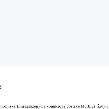
2
rhrdinský film založený na komiksové postavě Morbius. Živý up