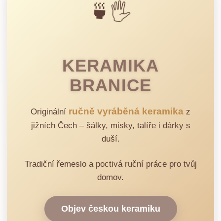
🍵🖐️
KERAMIKA
BRANICE
ručně vyráběná keramika
Originální
z
jižních Čech – šálky, misky, talíře i dárky s
duší.
Tradiční řemeslo a poctivá ruční práce pro tvůj
domov.
Objev českou keramiku