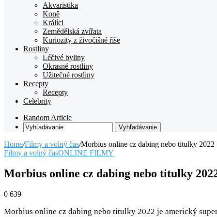
Akvaristika
Koně
Králíci
Zemědělská zvířata
Kuriozity z živočišné říše
Rostliny
Léčivé byliny
Okrasné rostliny
Užitečné rostliny
Recepty
Recepty
Celebrity
Random Article
Vyhľadávanie
Home
/
Filmy a volný čas
/
Morbius online cz dabing nebo titulky 2022
Filmy a volný čas
ONLINE FILMY
Morbius online cz dabing nebo titulky 202
0
639
Morbius online cz dabing nebo titulky 2022 je americký supe