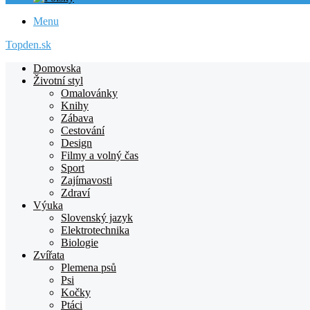
Menu
Topden.sk
Domovska
Životní styl
Omalovánky
Knihy
Zábava
Cestování
Design
Filmy a volný čas
Sport
Zajímavosti
Zdraví
Výuka
Slovenský jazyk
Elektrotechnika
Biologie
Zvířata
Plemena psů
Psi
Kočky
Ptáci