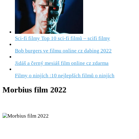
Sci-fi filmy Top 10 sci-fi filmů – scifi filmy
Bob burgers ve filmu online cz dabing 2022
Jidáš a černý mesiáš film online cz zdarma
Filmy o ninjích :10 nejlepších filmů o ninjích
Morbius film 2022