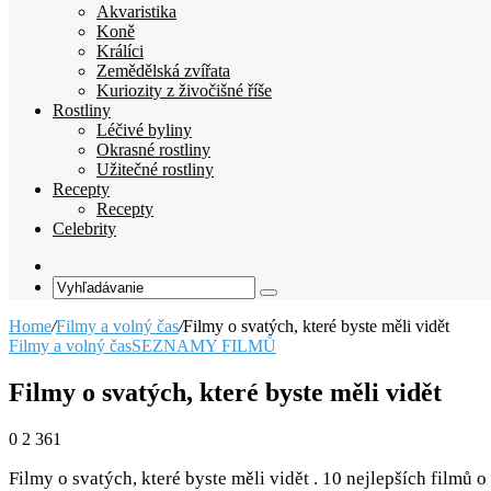
Akvaristika
Koně
Králíci
Zemědělská zvířata
Kuriozity z živočišné říše
Rostliny
Léčivé byliny
Okrasné rostliny
Užitečné rostliny
Recepty
Recepty
Celebrity
Random
Article
Vyhľadávanie
Home
/
Filmy a volný čas
/
Filmy o svatých, které byste měli vidět
Filmy a volný čas
SEZNAMY FILMŮ
Filmy o svatých, které byste měli vidět
0
2 361
Filmy o svatých, které byste měli vidět . 10 nejlepších filmů o