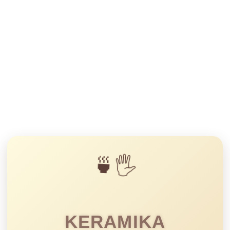
🍵🖐️
KERAMIKA