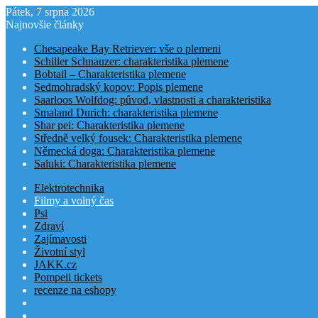
Pátek, 7 srpna 2026
Najnovšie články
Chesapeake Bay Retriever: vše o plemeni
Schiller Schnauzer: charakteristika plemene
Bobtail – Charakteristika plemene
Sedmohradský kopov: Popis plemene
Saarloos Wolfdog: původ, vlastnosti a charakteristika
Smaland Durich: charakteristika plemene
Shar pei: Charakteristika plemene
Středně velký fousek: Charakteristika plemene
Německá doga: Charakteristika plemene
Saluki: Charakteristika plemene
Elektrotechnika
Filmy a volný čas
Psi
Zdraví
Zajímavosti
Životní styl
JAKK.cz
Pompeii tickets
recenze na eshopy