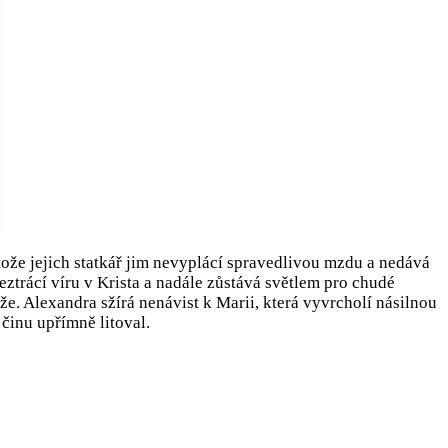
rotože jejich statkář jim nevyplácí spravedlivou mzdu a nedává
ztrácí víru v Krista a nadále zůstává světlem pro chudé
že. Alexandra sžírá nenávist k Marii, která vyvrcholí násilnou
 činu upřímně litoval.