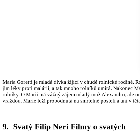
Maria Goretti je mladá dívka žijící v chudé rolnické rodině. R
jim léky proti malárii, a tak mnoho rolníků umírá. Nakonec Ma
rolníky. O Marii má vážný zájem mladý muž Alexandro, ale ona 
vraždou. Marie leží probodnutá na smrtelné posteli a ani v tét
9. Svatý Filip Neri Filmy o svatých