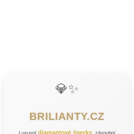
💎✨
BRILIANTY.CZ
diamantové šperky
Luxusní
, zásnubní