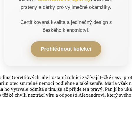
prsteny a dárky pro výjimečné okamžiky.
Certifikovaná kvalita a jedinečný design z
českého klenotnictví.
Prohlédnout kolekci
odina Gorettiových, ale i ostatní rolníci zažívají těžké časy, p
riin otec smrtelné nemoci podlehne a také zemře. Maria však ne
ho vytrvale odmítá s tím, že až přijde ten pravý, Pán jí ho uká
o těžké chvíli neztrácí víru a odpouští Alexandrovi, který svého