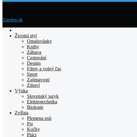
Menu
Topden.sk
Domovska
Životní styl
Omalovánky
Knihy
Zábava
Cestování
Design
Filmy a volný čas
Sport
Zajímavosti
Zdraví
Výuka
Slovenský jazyk
Elektrotechnika
Biologie
Zvířata
Plemena psů
Psi
Kočky
Ptáci