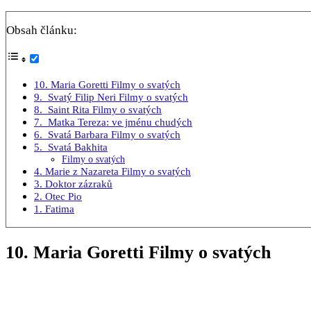
Obsah článku:
10. Maria Goretti Filmy o svatých
9. Svatý Filip Neri Filmy o svatých
8. Saint Rita Filmy o svatých
7. Matka Tereza: ve jménu chudých
6. Svatá Barbara Filmy o svatých
5. Svatá Bakhita
Filmy o svatých
4. Marie z Nazareta Filmy o svatých
3. Doktor zázraků
2. Otec Pio
1. Fatima
10. Maria Goretti Filmy o svatých