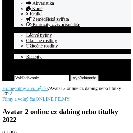
Akvaristika
Koně
Králíci
Zemědělská zvířata
Kuriozity z živočišné říše
Rostliny
Léčivé byliny
Okrasné rostliny
Užitečné rostliny
Recepty
Recepty
Celebrity
Random Article
Vyhľadávanie
Home
/
Filmy a volný čas
/
Avatar 2 online cz dabing nebo titulky
2022
Filmy a volný čas
ONLINE FILMY
Avatar 2 online cz dabing nebo titulky
2022
0
1 066