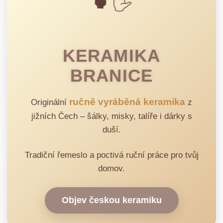
🍵🖐️
KERAMIKA
BRANICE
ručně vyráběná keramika
Originální
z
jižních Čech – šálky, misky, talíře i dárky s
duší.
Tradiční řemeslo a poctivá ruční práce pro tvůj
domov.
Objev českou keramiku