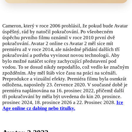
Cameron, který v roce 2006 prohlásil, že pokud bude Avatar
úspěšný, rád by natočil pokračování. Po všeobecném
úspěchu prvního filmu oznámil v roce 2010 první dvě
pokračování. Avatar 2 online cs Avatar 2 měl sice mít
premiéru až v roce 2014, ale následné přidání dalších tří
pokračování a potřeba vyvinout novou technologii. Aby
bylo možné natáčet scény zachycující představení pod
vodou. To se dosud nikdy nepodařilo, což vedlo ke značným
zpožděním. Aby měl štáb více času na práci na scénáři.
Preprodukce a vizuální efekty. Premiéra filmu byla osmkrát
odložena, naposledy 23. července 2020. V současné době je
premiéra naplánována na 16. prosinec 2022, přičemž další
tři pokračování by měla být uvedena do kin 20. prosince.
prosinec 2024, 18. prosince 2026 a 22. Prosinec 2028.
Ice
Age online cz dabing nebo titulky.