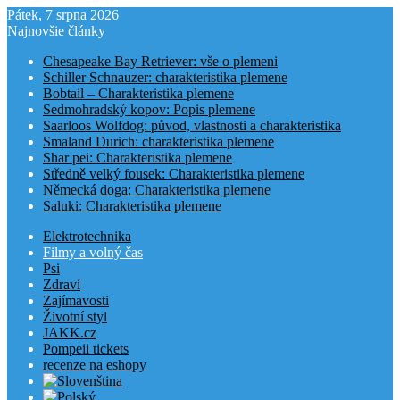
Pátek, 7 srpna 2026
Najnovšie články
Chesapeake Bay Retriever: vše o plemeni
Schiller Schnauzer: charakteristika plemene
Bobtail – Charakteristika plemene
Sedmohradský kopov: Popis plemene
Saarloos Wolfdog: původ, vlastnosti a charakteristika
Smaland Durich: charakteristika plemene
Shar pei: Charakteristika plemene
Středně velký fousek: Charakteristika plemene
Německá doga: Charakteristika plemene
Saluki: Charakteristika plemene
Elektrotechnika
Filmy a volný čas
Psi
Zdraví
Zajímavosti
Životní styl
JAKK.cz
Pompeii tickets
recenze na eshopy