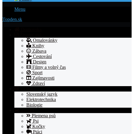
Menu
Topden.sk
Domovska
Životní styl
Omalovánky
Knihy
Zábava
Cestování
Design
Filmy a volný čas
Sport
Zajímavosti
Zdraví
Výuka
Slovenský jazyk
Elektrotechnika
Biologie
Zvířata
Plemena psů
Psi
Kočky
Ptáci