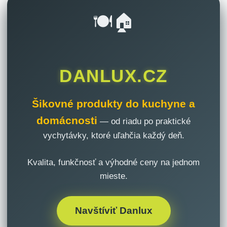
🍽️🏠
DANLUX.CZ
Šikovné produkty do kuchyne a
domácnosti
— od riadu po praktické
vychytávky, ktoré uľahčia každý deň.
Kvalita, funkčnosť a výhodné ceny na jednom
mieste.
Navštíviť Danlux