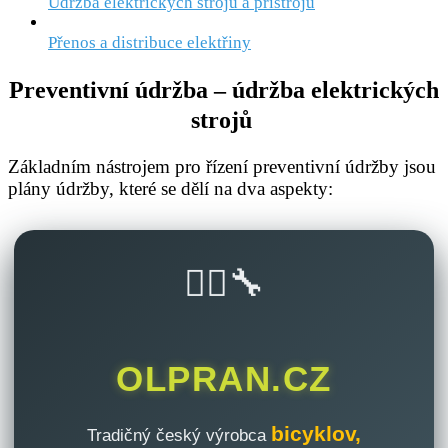
Údržba elektrických strojů a přístrojů
Přenos a distribuce elektřiny
Preventivní údržba – údržba elektrických
strojů
Základním nástrojem pro řízení preventivní údržby jsou
plány údržby, které se dělí na dva aspekty:
🚴‍♂️🔧
OLPRAN.CZ
bicyklov,
Tradičný český výrobca