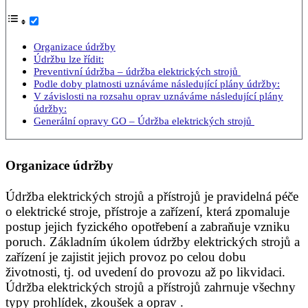
Organizace údržby
Údržbu lze řídit:
Preventivní údržba – údržba elektrických strojů
Podle doby platnosti uznáváme následující plány údržby:
V závislosti na rozsahu oprav uznáváme následující plány
údržby:
Generální opravy GO – Údržba elektrických strojů
Organizace údržby
Údržba elektrických strojů a přístrojů je pravidelná péče
o elektrické stroje, přístroje a zařízení, která zpomaluje
postup jejich fyzického opotřebení a zabraňuje vzniku
poruch. Základním úkolem údržby elektrických strojů a
zařízení je zajistit jejich provoz po celou dobu
životnosti, tj. od uvedení do provozu až po likvidaci.
Údržba elektrických strojů a přístrojů zahrnuje všechny
typy prohlídek, zkoušek a oprav .