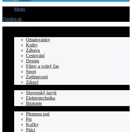
Menu
Topden.sk
Domovska
Životní styl
Omalovánky
Knihy
Zábava
Cestování
Design
Filmy a volný čas
Sport
Zajímavosti
Zdraví
Výuka
Slovenský jazyk
Elektrotechnika
Biologie
Zvířata
Plemena psů
Psi
Kočky
Ptáci