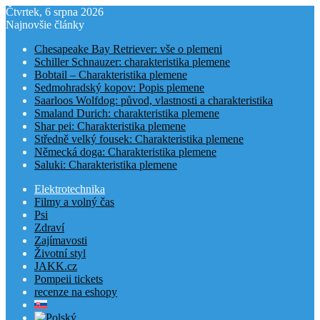
Čtvrtek, 6 srpna 2026
Najnovšie články
Chesapeake Bay Retriever: vše o plemeni
Schiller Schnauzer: charakteristika plemene
Bobtail – Charakteristika plemene
Sedmohradský kopov: Popis plemene
Saarloos Wolfdog: původ, vlastnosti a charakteristika
Smaland Durich: charakteristika plemene
Shar pei: Charakteristika plemene
Středně velký fousek: Charakteristika plemene
Německá doga: Charakteristika plemene
Saluki: Charakteristika plemene
Elektrotechnika
Filmy a volný čas
Psi
Zdraví
Zajímavosti
Životní styl
JAKK.cz
Pompeii tickets
recenze na eshopy