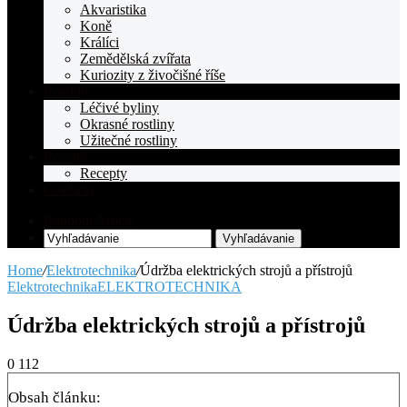
Akvaristika
Koně
Králíci
Zemědělská zvířata
Kuriozity z živočišné říše
Rostliny
Léčivé byliny
Okrasné rostliny
Užitečné rostliny
Recepty
Recepty
Celebrity
Random Article
Vyhľadávanie
Home
/
Elektrotechnika
/
Údržba elektrických strojů a přístrojů
Elektrotechnika
ELEKTROTECHNIKA
Údržba elektrických strojů a přístrojů
0
112
Obsah článku: