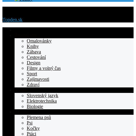
Menu
Topden.sk
Domovska
Životní styl
Omalovánky
Knihy
Zábava
Cestování
Design
Filmy a volný čas
Sport
Zajímavosti
Zdraví
Výuka
Slovenský jazyk
Elektrotechnika
Biologie
Zvířata
Plemena psů
Psi
Kočky
Ptáci