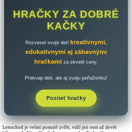
HRAČKY ZA DOBRÉ
KAČKY
kreatívnymi,
Rozvesel svoje deti
edukatívnymi aj zábavnými
hračkami
za skvelé ceny.
Prekvap deti, ale aj svoju peňaženku!
Pozrieť hračky
Lenochod je velmi pomalé zvíře, váží jen osm až devět