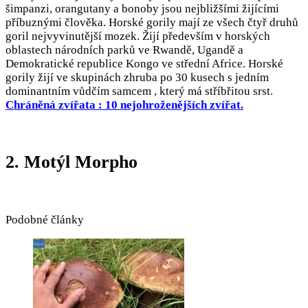
šimpanzi, orangutany a bonoby jsou nejbližšími žijícími
příbuznými člověka. Horské gorily mají ze všech čtyř druhů
goril nejvyvinutější mozek. Žijí především v horských
oblastech národních parků ve Rwandě, Ugandě a
Demokratické republice Kongo ve střední Africe. Horské
gorily žijí ve skupinách zhruba po 30 kusech s jedním
dominantním vůdčím samcem , který má stříbřitou srst.
Chráněná zvířata : 10 nejohroženějších zvířat.
2. Motýl Morpho
Podobné články