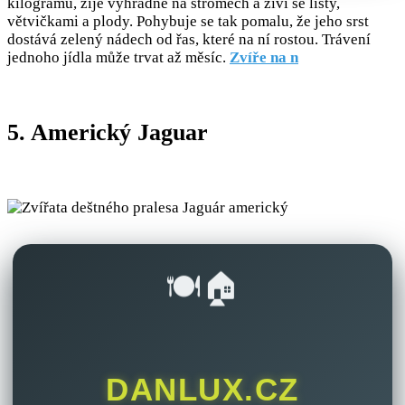
kilogramů, žije výhradně na stromech a živí se listy,
větvičkami a plody. Pohybuje se tak pomalu, že jeho srst
dostává zelený nádech od řas, které na ní rostou. Trávení
jednoho jídla může trvat až měsíc.
Zvíře na n
5. Americký Jaguar
🍽️🏠
DANLUX.CZ