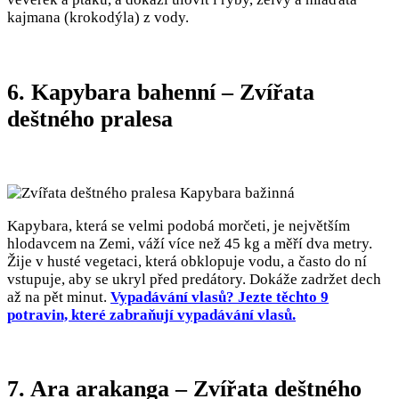
kajmana (krokodýla) z vody.
6. Kapybara bahenní – Zvířata
deštného pralesa
Kapybara, která se velmi podobá morčeti, je největším
hlodavcem na Zemi, váží více než 45 kg a měří dva metry.
Žije v husté vegetaci, která obklopuje vodu, a často do ní
vstupuje, aby se ukryl před predátory. Dokáže zadržet dech
až na pět minut.
Vypadávání vlasů? Jezte těchto 9
potravin, které zabraňují vypadávání vlasů.
7. Ara arakanga – Zvířata deštného