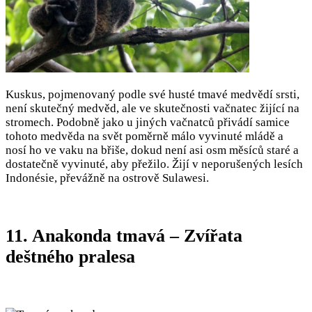
Kuskus, pojmenovaný podle své husté tmavé medvědí srsti,
není skutečný medvěd, ale ve skutečnosti vačnatec žijící na
stromech. Podobně jako u jiných vačnatců přivádí samice
tohoto medvěda na svět poměrně málo vyvinuté mládě a
nosí ho ve vaku na břiše, dokud není asi osm měsíců staré a
dostatečně vyvinuté, aby přežilo. Žijí v neporušených lesích
Indonésie, převážně na ostrově Sulawesi.
11. Anakonda tmavá – Zvířata
deštného pralesa