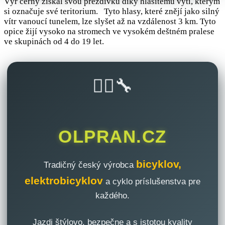
Výr černý získal svou přezdívku díky hlasitému vytí, kterým
si označuje své teritorium. Tyto hlasy, které znějí jako silný
vítr vanoucí tunelem, lze slyšet až na vzdálenost 3 km. Tyto
opice žijí vysoko na stromech ve vysokém deštném pralese
ve skupinách od 4 do 19 let.
🚴‍♂️🔧
OLPRAN.CZ
bicyklov,
Tradičný český výrobca
elektrobicyklov
a cyklo príslušenstva pre
každého.
Jazdi štýlovo, bezpečne a s istotou kvality