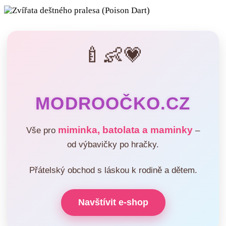
🍼👶💗
MODROOČKO.CZ
miminka, batolata a maminky
Vše pro
–
od výbavičky po hračky.
Přátelský obchod s láskou k rodině a dětem.
Navštívit e-shop