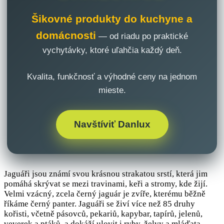
Šikovné produkty do kuchyne a
domácnosti
— od riadu po praktické
vychytávky, ktoré uľahčia každý deň.
Kvalita, funkčnosť a výhodné ceny na jednom
mieste.
Navštíviť Danlux
Jaguáři jsou známí svou krásnou strakatou srstí, která jim
pomáhá skrývat se mezi travinami, keři a stromy, kde žijí.
Velmi vzácný, zcela černý jaguár je zvíře, kterému běžně
říkáme černý panter. Jaguáři se živí více než 85 druhy
kořisti, včetně pásovců, pekariů, kapybar, tapírů, jelenů,
veverek a ptáků, a dokáží ulovit i ryby, želvy a mláďata