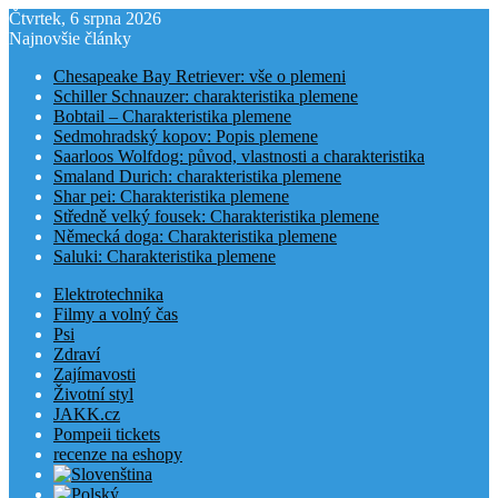
Čtvrtek, 6 srpna 2026
Najnovšie články
Chesapeake Bay Retriever: vše o plemeni
Schiller Schnauzer: charakteristika plemene
Bobtail – Charakteristika plemene
Sedmohradský kopov: Popis plemene
Saarloos Wolfdog: původ, vlastnosti a charakteristika
Smaland Durich: charakteristika plemene
Shar pei: Charakteristika plemene
Středně velký fousek: Charakteristika plemene
Německá doga: Charakteristika plemene
Saluki: Charakteristika plemene
Elektrotechnika
Filmy a volný čas
Psi
Zdraví
Zajímavosti
Životní styl
JAKK.cz
Pompeii tickets
recenze na eshopy