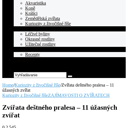
Akvaristika
Koně
Králíci
Zemědělská zvířata
Kuriozity z živočišné říše
Rostliny
Léčivé byliny
Okrasné rostliny
Užitečné rostliny
Recepty
Recepty
Celebrity
Random
Article
Vyhľadávanie
Home
/
Kuriozity z živočišné říše
/
Zvířata deštného pralesa – 11
úžasných zvířat
Kuriozity z živočišné říše
ZAJÍMAVOSTI O ZVÍŘATECH
Zvířata deštného pralesa – 11 úžasných
zvířat
0
2 545