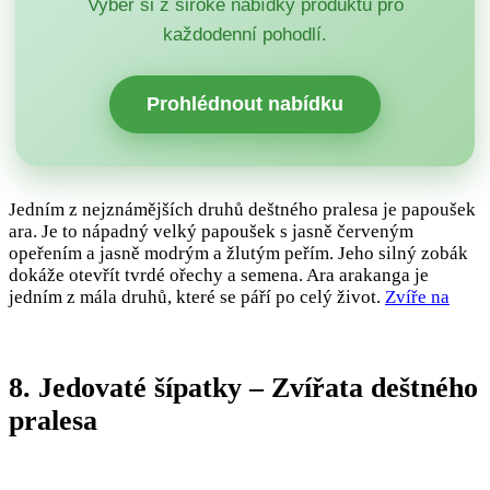
Vyber si z široké nabídky produktů pro
každodenní pohodlí.
Prohlédnout nabídku
Jedním z nejznámějších druhů deštného pralesa je papoušek
ara. Je to nápadný velký papoušek s jasně červeným
opeřením a jasně modrým a žlutým peřím. Jeho silný zobák
dokáže otevřít tvrdé ořechy a semena. Ara arakanga je
jedním z mála druhů, které se páří po celý život.
Zvíře na
8. Jedovaté šípatky – Zvířata deštného
pralesa