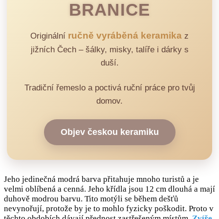
BRANICE
ručně vyráběná keramika
Originální
z
jižních Čech – šálky, misky, talíře i dárky s
duší.
Tradiční řemeslo a poctivá ruční práce pro tvůj
domov.
Objev českou keramiku
Jeho jedinečná modrá barva přitahuje mnoho turistů a je
velmi oblíbená a cenná. Jeho křídla jsou 12 cm dlouhá a mají
duhově modrou barvu. Tito motýli se během dešťů
nevynořují, protože by je to mohlo fyzicky poškodit. Proto v
těchto obdobích dávají přednost zastřešeným místům.
Zvíře