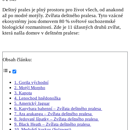
Deštný prales je plný prostoru pro život všech, od anakond
až po modré motýly. Zvířata deštného pralesa. Tyto vzácné
ekosystémy jsou domovem 80 % světové suchozemské
biologické rozmanitosti. Zde je 11 úžasných druhů zvířat,
která našla domov v deštném pralese:
Obsah článku:
1. Gorila východní
2. Motýl Morpho
3. Kapota
4. Lenochod hnědonožka
5. Americký Jaguar
6. Kapybara bahenní – Zvířata deštného pralesa
7. Ara arakanga – Zvířata deštného pralesa
8. Jedovaté šípatky – Zvířata deštného pralesa
9. Black Heath – Zvířata deštného pralesa
10. Medvědí kuskus (Sulawesi)