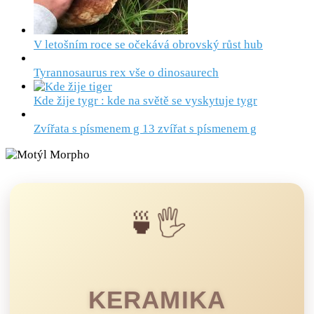
V letošním roce se očekává obrovský růst hub
Tyrannosaurus rex vše o dinosaurech
Kde žije tygr : kde na světě se vyskytuje tygr
Zvířata s písmenem g 13 zvířat s písmenem g
🍵🖐️
KERAMIKA