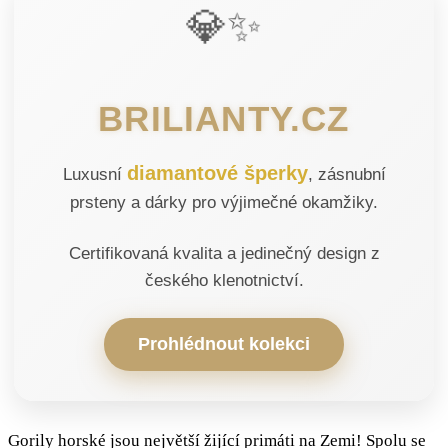
💎✨
BRILIANTY.CZ
diamantové šperky
Luxusní
, zásnubní
prsteny a dárky pro výjimečné okamžiky.
Certifikovaná kvalita a jedinečný design z
českého klenotnictví.
Prohlédnout kolekci
Gorily horské jsou největší žijící primáti na Zemi! Spolu se