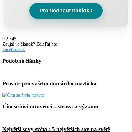
Prohlédnout nabídku
0
2 545
Zaujal ťa článok? Zdieľaj ho:
Pinterest
Messenger
Messenger
WhatsApp
Share
Facebook
X
via
Email
Podobné články
Prostor pro vašeho domácího mazlíčka
Čím se živí mravenci – strava a výzkum
Největší sovy světa : 5 největších sov na světě