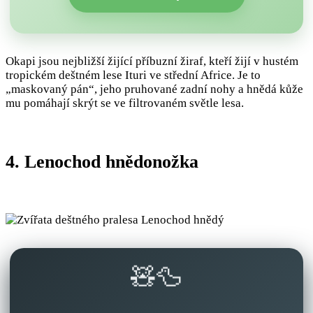
Okapi jsou nejbližší žijící příbuzní žiraf, kteří žijí v hustém
tropickém deštném lese Ituri ve střední Africe. Je to
„maskovaný pán“, jeho pruhované zadní nohy a hnědá kůže
mu pomáhají skrýt se ve filtrovaném světle lesa.
4. Lenochod hnědonožka
🧸🦆