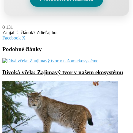
0
131
Zaujal ťa článok? Zdieľaj ho:
Pinterest
Messenger
Messenger
WhatsApp
Share
Facebook
X
via
Email
Podobné články
Divoká včela: Zajímavý tvor v našem ekosystému