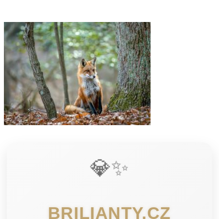
💎✨
BRILIANTY.CZ