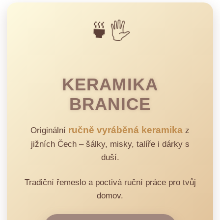
🍵🖐️
KERAMIKA
BRANICE
ručně vyráběná keramika
Originální
z
jižních Čech – šálky, misky, talíře i dárky s
duší.
Tradiční řemeslo a poctivá ruční práce pro tvůj
domov.