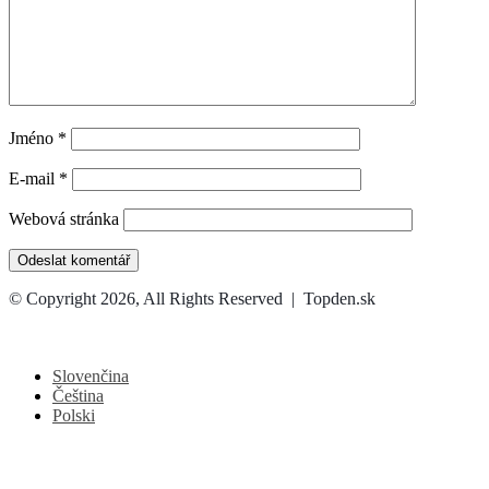
Jméno
*
E-mail
*
Webová stránka
© Copyright 2026, All Rights Reserved | Topden.sk
Facebook
X
WhatsApp
Telegram
Back
to
top
Slovenčina
button
Čeština
Polski