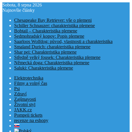
Sobota, 8 srpna 2026
Najnovšie články
Chesapeake Bay Retriever: vše o plemeni
Schiller Schnauzer: charakteristika plemene
Bobtail – Charakteristika plemene
Sedmohradský kopov: Popis plemene
Saarloos Wolfdog: původ, vlastnosti a charakteristika
Smaland Durich: charakteristika plemene
Shar pei: Charakteristika plemene
Středně velký fousek: Charakteristika plemene
Německá doga: Charakteristika plemene
Saluki: Charakteristika plemene
Elektrotechnika
Filmy a volný čas
Psi
Zdraví
Zajímavosti
Životní styl
JAKK.cz
Pompeii tickets
recenze na eshopy