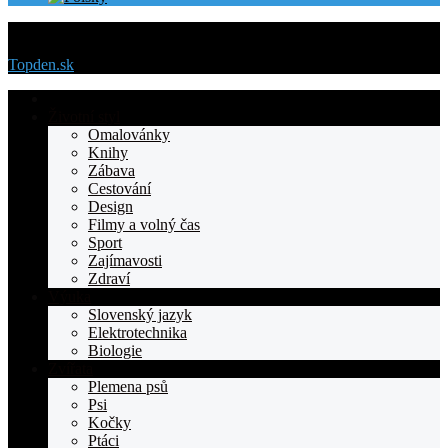
Menu
Topden.sk
Domovska
Životní styl
Omalovánky
Knihy
Zábava
Cestování
Design
Filmy a volný čas
Sport
Zajímavosti
Zdraví
Výuka
Slovenský jazyk
Elektrotechnika
Biologie
Zvířata
Plemena psů
Psi
Kočky
Ptáci