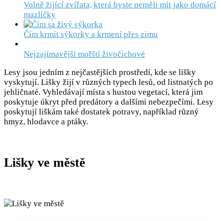
Volně žijící zvířata, která byste neměli mít jako domácí
mazlíčky
Čím krmit sýkorky a krmení přes zimu
Nejzajímavější mořští živočichové
Lesy jsou jedním z nejčastějších prostředí, kde se lišky
vyskytují. Lišky žijí v různých typech lesů, od listnatých po
jehličnaté. Vyhledávají místa s hustou vegetací, která jim
poskytuje úkryt před predátory a dalšími nebezpečími. Lesy
poskytují liškám také dostatek potravy, například různý
hmyz, hlodavce a ptáky.
Lišky ve městě