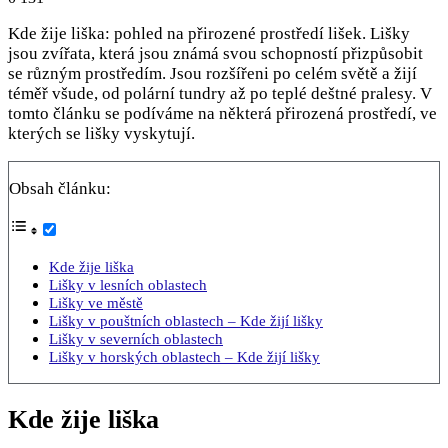
Kde žije liška: pohled na přirozené prostředí lišek. Lišky
jsou zvířata, která jsou známá svou schopností přizpůsobit
se různým prostředím. Jsou rozšířeni po celém světě a žijí
téměř všude, od polární tundry až po teplé deštné pralesy. V
tomto článku se podíváme na některá přirozená prostředí, ve
kterých se lišky vyskytují.
Obsah článku:
Kde žije liška
Lišky v lesních oblastech
Lišky ve městě
Lišky v pouštních oblastech – Kde žijí lišky
Lišky v severních oblastech
Lišky v horských oblastech – Kde žijí lišky
Kde žije liška