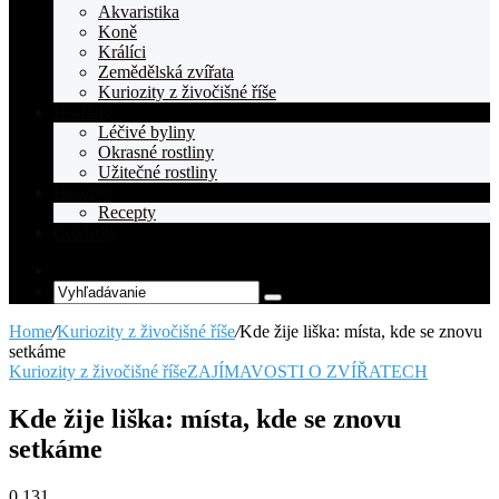
Akvaristika
Koně
Králíci
Zemědělská zvířata
Kuriozity z živočišné říše
Rostliny
Léčivé byliny
Okrasné rostliny
Užitečné rostliny
Recepty
Recepty
Celebrity
Random
Article
Vyhľadávanie
Home
/
Kuriozity z živočišné říše
/
Kde žije liška: místa, kde se znovu
setkáme
Kuriozity z živočišné říše
ZAJÍMAVOSTI O ZVÍŘATECH
Kde žije liška: místa, kde se znovu
setkáme
0
131