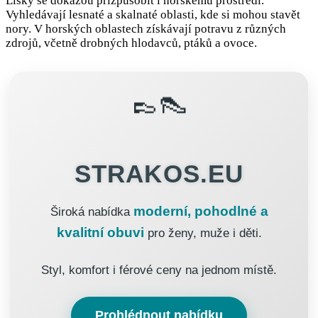
Lišky se dokážou přizpůsobit i horskému prostředí.
Vyhledávají lesnaté a skalnaté oblasti, kde si mohou stavět
nory. V horských oblastech získávají potravu z různých
zdrojů, včetně drobných hlodavců, ptáků a ovoce.
👞👠
STRAKOS.EU
moderní, pohodlné a
Široká nabídka
kvalitní obuvi
pro ženy, muže i děti.
Styl, komfort i férové ceny na jednom místě.
Prohlédnout nabídku