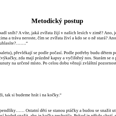
Metodický postup
adl sníh? A víte, jaká zvířata žijí v našich lesích v zimě? Ano, 
zima a tráva neroste, čím se zvířata živí a kdo se o ně stará? A
ouhlasíte?…….“
oaletu), převlékají se podle počasí. Podle potřeby budu dětem
ýkačky, zda mají prázdné kapsy a vyčištěný nos. Starám se o po
sunuty na určené místo. Po celou dobu věnuji zvláštní pozornost
i, tak si budeme hrát i na kočky.“
špendlíky…… Ostatní děti se stanou ptáčky a budou se snažit ut
musí hodně snažit, aby je kočka nechytila. Pokud je někdo chytí,