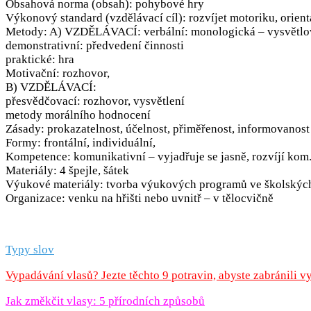
Obsahová norma (obsah): pohybové hry
Výkonový standard (vzdělávací cíl): rozvíjet motoriku, orient
Metody: A) VZDĚLÁVACÍ: verbální: monologická – vysvětlová
demonstrativní: předvedení činnosti
praktické: hra
Motivační: rozhovor,
B) VZDĚLÁVACÍ:
přesvědčovací: rozhovor, vysvětlení
metody morálního hodnocení
Zásady: prokazatelnost, účelnost, přiměřenost, informovanost 
Formy: frontální, individuální,
Kompetence: komunikativní – vyjadřuje se jasně, rozvíjí kom. 
Materiály: 4 špejle, šátek
Výukové materiály: tvorba výukových programů ve školských z
Organizace: venku na hřišti nebo uvnitř – v tělocvičně
Typy slov
Vypadávání vlasů? Jezte těchto 9 potravin, abyste zabránili 
Jak změkčit vlasy: 5 přírodních způsobů