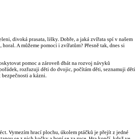
jeleni, divoká prasata, lišky. Dobře, a jaká zvířata spí v našem
no, horal. A můžeme pomoci i zvířatům? Přesně tak, dnes si
 poskytovat pomoc a zároveň dbát na rozvoj návyků
řádek, rozřazuji děti do dvojic, počítám děti, seznamuji děti
 bezpečnosti a kázni.
éct. Vymezím hrací plochu, úkolem ptáčků je přejít z jedné
 stanou se z nich kočky a honí se za ruce. Hra končí, když ve