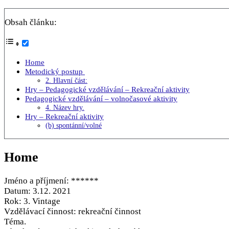
Obsah článku:
Home
Metodický postup
2. Hlavní část:
Hry – Pedagogické vzdělávání – Rekreační aktivity
Pedagogické vzdělávání – volnočasové aktivity
4. Název hry.
Hry – Rekreační aktivity
(b) spontánní/volné
Home
Jméno a příjmení: ******
Datum: 3.12. 2021
Rok: 3. Vintage
Vzdělávací činnost: rekreační činnost
Téma.