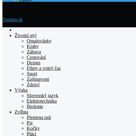
Menu
Topden.sk
Domovska
Životní styl
Omalovánky
Knihy
Zábava
Cestování
Design
Filmy a volný čas
Sport
Zajímavosti
Zdraví
Výuka
Slovenský jazyk
Elektrotechnika
Biologie
Zvířata
Plemena psů
Psi
Kočky
Ptáci