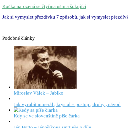
Kočka narozená se čtyřma ušima šokující
Jak si vymyslet přezdívku 7 způsobů, jak si vymyslet přezdív
Podobné články
Miroslav Válek – Jablko
Jak vyrobit minerál , krystal – postup , druhy , návod
Kdy se ve slovenštině píše čárka
Ján Botto – Jánošíkova smrt vše o díle