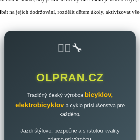
át na jejich dodržování, rozdělit dětem úkoly, aktivizovat všech
🚴‍♂️🔧
OLPRAN.CZ
bicyklov,
Tradičný český výrobca
elektrobicyklov
a cyklo príslušenstva pre
každého.
Jazdi štýlovo, bezpečne a s istotou kvality
priamo od výrobcu.