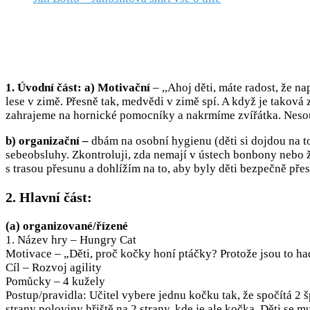
1. Úvodní část: a) Motivační
– ,,Ahoj děti, máte radost, že nap
lese v zimě. Přesně tak, medvědi v zimě spí. A když je taková 
zahrajeme na hornické pomocníky a nakrmíme zvířátka. Nes
b) organizační –
dbám na osobní hygienu (děti si dojdou na t
sebeobsluhy. Zkontroluji, zda nemají v ústech bonbony nebo žv
s trasou přesunu a dohlížím na to, aby byly děti bezpečně pře
2. Hlavní část:
(a) organizované/řízené
1. Název hry – Hungry Cat
Motivace – „Děti, proč kočky honí ptáčky? Protože jsou to had
Cíl – Rozvoj agility
Pomůcky – 4 kužely
Postup/pravidla: Učitel vybere jednu kočku tak, že spočítá 2 
strany poloviny hřiště na 2 strany, kde je ale kočka. Děti se 