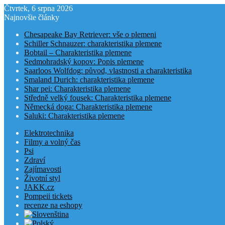
Čtvrtek, 6 srpna 2026
Najnovšie články
Chesapeake Bay Retriever: vše o plemeni
Schiller Schnauzer: charakteristika plemene
Bobtail – Charakteristika plemene
Sedmohradský kopov: Popis plemene
Saarloos Wolfdog: původ, vlastnosti a charakteristika
Smaland Durich: charakteristika plemene
Shar pei: Charakteristika plemene
Středně velký fousek: Charakteristika plemene
Německá doga: Charakteristika plemene
Saluki: Charakteristika plemene
Elektrotechnika
Filmy a volný čas
Psi
Zdraví
Zajímavosti
Životní styl
JAKK.cz
Pompeii tickets
recenze na eshopy