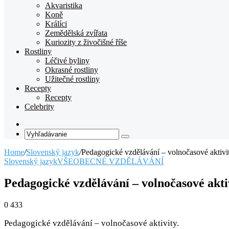
Akvaristika
Koně
Králíci
Zemědělská zvířata
Kuriozity z živočišné říše
Rostliny
Léčivé byliny
Okrasné rostliny
Užitečné rostliny
Recepty
Recepty
Celebrity
Random
Article
Vyhľadávanie
Home
/
Slovenský jazyk
/
Pedagogické vzdělávání – volnočasové aktivi
Slovenský jazyk
VŠEOBECNÉ VZDĚLÁVÁNÍ
Pedagogické vzdělávání – volnočasové akti
0
433
Pedagogické vzdělávání – volnočasové aktivity.