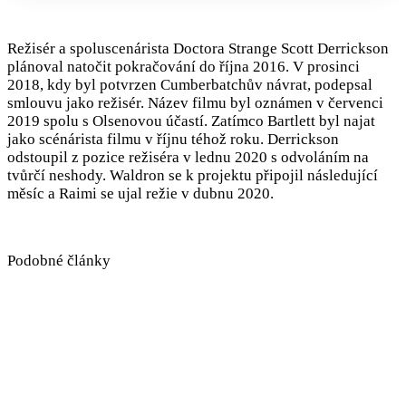
Režisér a spoluscenárista Doctora Strange Scott Derrickson
plánoval natočit pokračování do října 2016. V prosinci
2018, kdy byl potvrzen Cumberbatchův návrat, podepsal
smlouvu jako režisér. Název filmu byl oznámen v červenci
2019 spolu s Olsenovou účastí. Zatímco Bartlett byl najat
jako scénárista filmu v říjnu téhož roku. Derrickson
odstoupil z pozice režiséra v lednu 2020 s odvoláním na
tvůrčí neshody. Waldron se k projektu připojil následující
měsíc a Raimi se ujal režie v dubnu 2020.
Podobné články