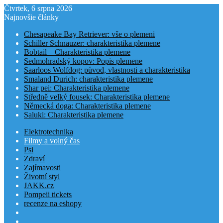
Čtvrtek, 6 srpna 2026
Najnovšie články
Chesapeake Bay Retriever: vše o plemeni
Schiller Schnauzer: charakteristika plemene
Bobtail – Charakteristika plemene
Sedmohradský kopov: Popis plemene
Saarloos Wolfdog: původ, vlastnosti a charakteristika
Smaland Durich: charakteristika plemene
Shar pei: Charakteristika plemene
Středně velký fousek: Charakteristika plemene
Německá doga: Charakteristika plemene
Saluki: Charakteristika plemene
Elektrotechnika
Filmy a volný čas
Psi
Zdraví
Zajímavosti
Životní styl
JAKK.cz
Pompeii tickets
recenze na eshopy