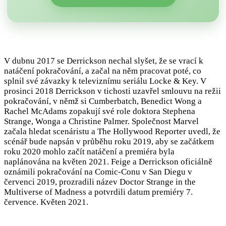
V dubnu 2017 se Derrickson nechal slyšet, že se vrací k
natáčení pokračování, a začal na něm pracovat poté, co
splnil své závazky k televiznímu seriálu Locke & Key. V
prosinci 2018 Derrickson v tichosti uzavřel smlouvu na režii
pokračování, v němž si Cumberbatch, Benedict Wong a
Rachel McAdams zopakují své role doktora Stephena
Strange, Wonga a Christine Palmer. Společnost Marvel
začala hledat scenáristu a The Hollywood Reporter uvedl, že
scénář bude napsán v průběhu roku 2019, aby se začátkem
roku 2020 mohlo začít natáčení a premiéra byla
naplánována na květen 2021. Feige a Derrickson oficiálně
oznámili pokračování na Comic-Conu v San Diegu v
červenci 2019, prozradili název Doctor Strange in the
Multiverse of Madness a potvrdili datum premiéry 7.
července. Květen 2021.