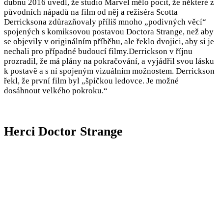
dubnu 2016 uvedl, že studio Marvel mělo pocit, že některé z
původních nápadů na film od něj a režiséra Scotta
Derricksona zdůrazňovaly příliš mnoho „podivných věcí“
spojených s komiksovou postavou Doctora Strange, než aby
se objevily v originálním příběhu, ale řeklo dvojici, aby si je
nechali pro případné budoucí filmy.Derrickson v říjnu
prozradil, že má plány na pokračování, a vyjádřil svou lásku
k postavě a s ní spojeným vizuálním možnostem. Derrickson
řekl, že první film byl „špičkou ledovce. Je možné
dosáhnout velkého pokroku.“
Herci Doctor Strange