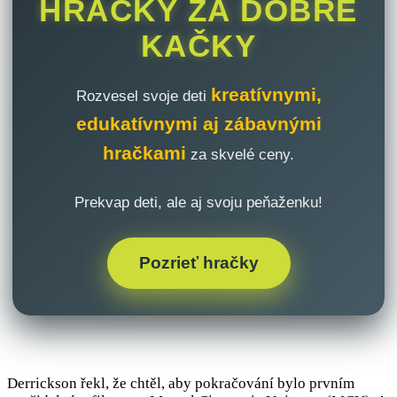
HRAČKY ZA DOBRÉ
KAČKY
kreatívnymi,
Rozvesel svoje deti
edukatívnymi aj zábavnými
hračkami
za skvelé ceny.
Prekvap deti, ale aj svoju peňaženku!
Pozrieť hračky
Derrickson řekl, že chtěl, aby pokračování bylo prvním