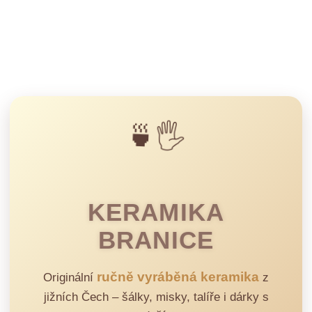
🍵🖐️
KERAMIKA
BRANICE
ručně vyráběná keramika
Originální
z
jižních Čech – šálky, misky, talíře i dárky s