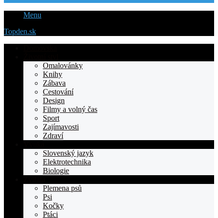
Menu
Topden.sk
Domovska
Životní styl
Omalovánky
Knihy
Zábava
Cestování
Design
Filmy a volný čas
Sport
Zajímavosti
Zdraví
Výuka
Slovenský jazyk
Elektrotechnika
Biologie
Zvířata
Plemena psů
Psi
Kočky
Ptáci