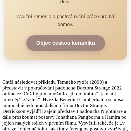
duší.
Tradiční řemeslo a poctivá ruční práce pro tvůj
domov.
Objev českou keramiku
Chtěl následovat příkladu Temného rytíře (2008) a
představit v pokračování padoucha Doctora Strange 2022
online cz. Což by jim umožnilo „jít do hlubin“. [a mať]
niternější zážitek“. Hvězda Benedict Cumberbatch se upsal
minimálně jednomu dalšímu filmu Doctor Strange.
Derrickson vyjádřil zájem představit padoucha Nightmare a
dále prozkoumat postavy Jonathana Pangborna a Hamira po
jejich malých rolích v prvním filmu. Vysvětlil také, že je „v
obraze“ ohledně toho, jak filmy Avengers postavu využívají,