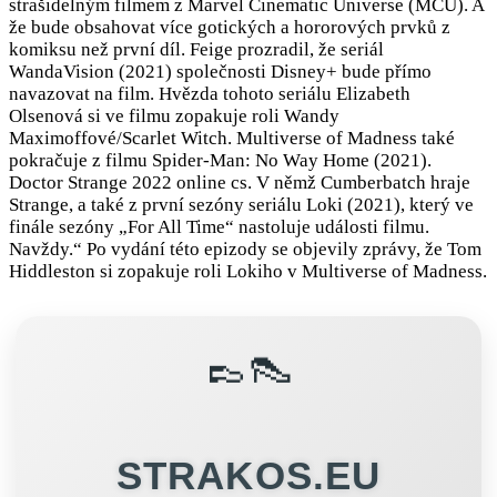
strašidelným filmem z Marvel Cinematic Universe (MCU). A
že bude obsahovat více gotických a hororových prvků z
komiksu než první díl. Feige prozradil, že seriál
WandaVision (2021) společnosti Disney+ bude přímo
navazovat na film. Hvězda tohoto seriálu Elizabeth
Olsenová si ve filmu zopakuje roli Wandy
Maximoffové/Scarlet Witch. Multiverse of Madness také
pokračuje z filmu Spider-Man: No Way Home (2021).
Doctor Strange 2022 online cs. V němž Cumberbatch hraje
Strange, a také z první sezóny seriálu Loki (2021), který ve
finále sezóny „For All Time“ nastoluje události filmu.
Navždy.“ Po vydání této epizody se objevily zprávy, že Tom
Hiddleston si zopakuje roli Lokiho v Multiverse of Madness.
👞👠
STRAKOS.EU