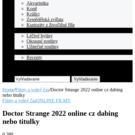
Akvaristika
Koně
Králíci
Zemědělská zvířata
Kuriozity z živočišné říše
Rostliny
Léčivé byliny
Okrasné rostliny
Užitečné rostliny
Recepty
Recepty
Celebrity
Random Article
Vyhľadávanie
Home
/
Filmy a volný čas
/
Doctor Strange 2022 online cz dabing
nebo titulky
Filmy a volný čas
ONLINE FILMY
Doctor Strange 2022 online cz dabing
nebo titulky
0
389